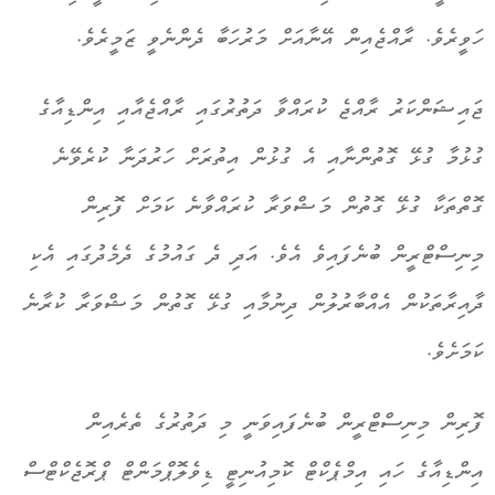
ހަވީރެވެ. ރާއްޖެއިން އޭނާއަށް މަރުހަބާ ދެންނެވީ ޒަމީރެވެ.
ޖައިޝަންކަރު ރާއްޖެ ކުރައްވާ ދަތުރުގައި ރާއްޖެއާއި އިންޑިއާގެ
ގުޅުމާ ގުޅޭ ގޮތުންނާއި އެ ގުޅުން އިތުރަށް ހަރުދަނާ ކުރެވޭނެ
ގޮތްތަކާ ގުޅޭ ގޮތުން މަޝްވަރާ ކުރައްވާނެ ކަމަށް ފޮރިން
މިނިސްޓްރީން ބުނެފައިވެ އެވެ. އަދި ދެ ގައުމުގެ ދެމެދުގައި އެކި
ދާއިރާތަކުން އެއްބާރުލުން ދިނުމާއި ގުޅޭ ގޮތުން މަޝްވަރާ ކުރާނެ
ކަމަށެވެ.
ފޮރިން މިނިސްޓްރީން ބުނެފައިވަނީ މި ދަތުރުގެ ތެރެއިން
އިންޑިއާގެ ހައި އިމްޕެކްޓް ކޮމިއުނިޓީ ޑިވެލޮޕްމަންޓް ޕްރޮޖެކްޓްސް