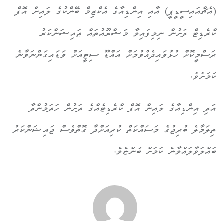
(އެޗްއައިސީޑީޕީ) އާއި އިންޑިއާގެ އެކްޒިމް ބޭންކުގެ ލައިން އޮފް
ކްރެޑިޓް ދަށުން ނިމިފައިވާ މަޝްރޫއުތައް ޖައިޝަންކަރު
ރަސްމީކޮށް ހުޅުވައިދެއްވުމަށް އައްޑޫ ސިޓީއަށް ވަޑައިގަންނަވާނެ
ކަމަށެވެ.
އަދި އިންޑިއާގެ ލައިން އޮފް ކްރެޑިޓެއްގެ ދަށުން ހަދަމުންދާ
ތިލަމާލެ ބުރިޖުގެ މަސައްކަތް ކުރިއަށްދާ ގޮތްވެސް ޖައިޝަންކަރު
ބައްލަވާލައްވާނެ ކަމަށް ބުންޏެވެ.