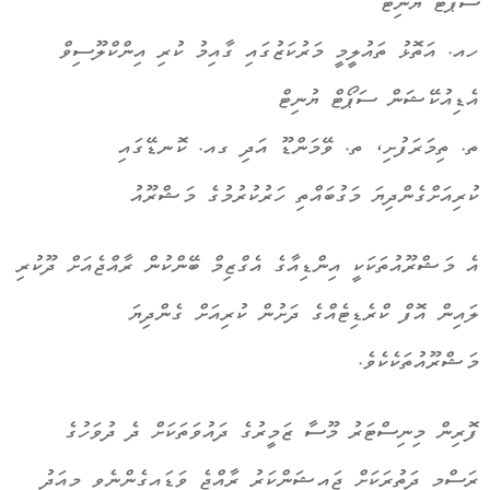
ސަޕޯޓް ޔުނިޓް
ހއ. އަތޮޅު ތައުލީމީ މަރުކަޒުގައި ގާއިމު ކުރި އިންކްލޫސިވް
އެޑިއުކޭޝަން ސަޕޯޓް ޔުނިޓް
ތ. ތިމަރަފުށި، ތ. ވޭމަންޑޫ އަދި ގއ. ކޮނޑޭގައި
ކުރިއަށްގެންދިޔަ މަގުބައްތި ހަރުކުރުމުގެ މަޝްރޫއު
އެ މަޝްރޫއުތަކަކީ އިންޑިއާގެ އެގްޒިމް ބޭންކުން ރާއްޖެއަށް ދޫކުރި
ލައިން އޮފް ކްރެޑިޓެއްގެ ދަށުން ކުރިއަށް ގެންދިޔަ
މަޝްރޫއުތަކެކެވެ.
ފޮރިން މިނިސްޓަރު މޫސާ ޒަމީރުގެ ދައުވަތަކަށް ދެ ދުވަހުގެ
ރަސްމީ ދަތުރަކަށް ޖައިޝަންކަރު ރާއްޖެ ވަޑައިގެންނެވީ މިއަދު