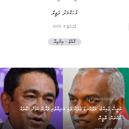
މުހައްމަދު ފަޒީލް
އޯގަސްޓް 9, 2024
ރާއްޖެ - އިންޑިއާ
,
UNCATEGORIZED
ޚަބަރު
ރައީސް މުއިއްޒު، އަޅުގަނޑު ޖަލަށް ލައި އަނިޔާވެރި ވެދާނެ ކަމަށް ގަބޫލެއް
ނުކުރަން: ޔާމީން