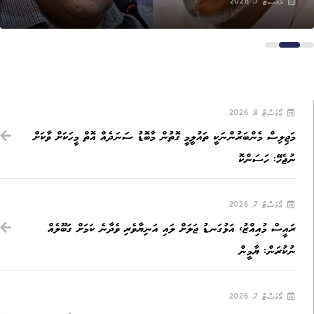
އޯގަސްޓް 7, 2026
އޯގަސްޓް 8, 2026
މަޖިލިސް މެންބަރުންނަކީ ތައުލީމީ ގޮތުން މާބޮޑު ސަނަދެއް އޮތް މީހަކަށް ވާކަށް
ނުޖެހޭ: ހަސަންކޮ
އޯގަސްޓް 7, 2026
ރައީސް މުއިއްޒު، އަޅުގަނޑު ޖަލަށް ލައި އަނިޔާވެރި ވެދާނެ ކަމަށް ގަބޫލެއް
ނުކުރަން: ޔާމީން
އޯގަސްޓް 7, 2026