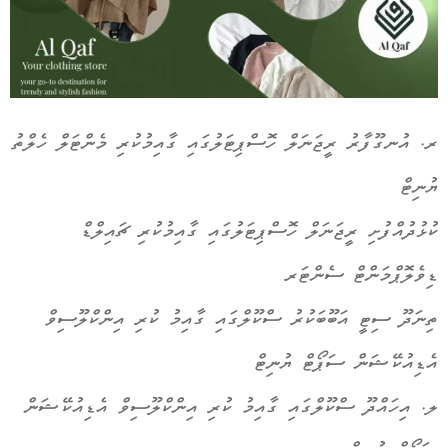
ރ. އުނގޫފާރު ރީޖަނަލް ހޮސްޕިޓަލުގައި ގާއިމުކުރި މެންޓަލް ހެލްތު
ޔުނިޓް
ކުޅުދުއްފުށި ރީޖަނަލް ހޮސްޕިޓަލުގައި ގާއިމުކުރި ޗައިލްޑް
ޑިވެލޮޕްމަންޓް ސެންޓަރ
ތިނަދޫ ސިޓީ އަބޫބަކުރު ސްކޫލްގައި ގާއިމު ކުރި އިންކްލޫސިވް
އެޑިއުކޭޝަން ސަޕޯޓް ޔުނިޓް
ލ. އިހައްދޫ ސްކޫލްގައި ގާއިމު ކުރި އިންކްލޫސިވް އެޑިއުކޭޝަން