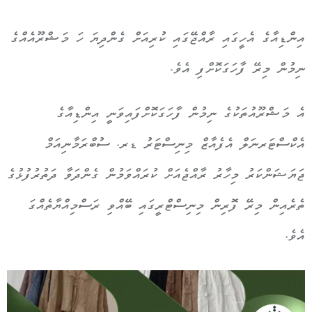
އިންޑިއާގެ އެހީގައި ރާއްޖޭގައި ކުރިއަށް ގެންދިޔަ ހަ މަޝްރޫއެއްގެ
ނިމުން މިރޭ ފާހަގަކޮށްފި އެވެ.
އެ މަޝްރޫއުތަކުގެ ނިމުން ފާހަގަކޮށްފައިވަނީ އިންޑިއާގެ
އެކްސްޓަރނަލް އެފެއާޒް މިނިސްޓަރު ޑރ. ސުބްރަމާނިއަމް
ޖަޔަޝަންކަރު މިހާރު ރާއްޖެއަށް ކުރައްވަމުން ގެންދަވާ ދަތުރުފުޅުގެ
ތެރެއިން މިރޭ ފޮރިން މިނިސްޓްރީގައި ބޭއްވި ރަސްމިއްޔާތެއްގަ
އެވެ.