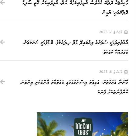
މުއިއްޒަކާ ދޭތެރޭ އެއްވެސް ރުޅިވެރިކަމެއް ނެތް, ރުޅިވެރިކަން އޮތީ ސޯލިހާ
ދޭތެރޭގައި: ޔާމީން
އޯގަސްޓް 7, 2026
އޯގާތެރިވުމަކީ ސުވަރުގެ ލިއްބައިދޭ މާތް ސިފައެކެވެ. ބޮޑާވުމަކީ ނަރަކައަށް
މަގުދައްކާ ކަމެކެވެ.
އޯގަސްޓް 6, 2026
ގާނޫނާ އެއްގޮތަށް، އަމިއްލަ އިސްނެގުމުގައި މައުލޫމާތު އާންމުކުރި ތިންވަނަ
ކުންފުންޏަކަށް ފެނަކަ