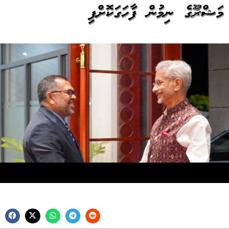
މަޝްރޫއެއްގެ ނިމުން ފާހަގަކޮށްފި