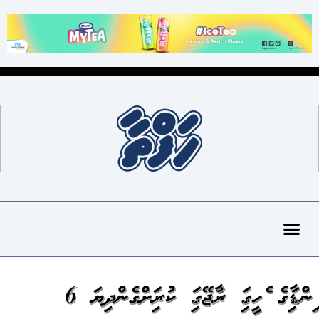
އިންޑިއާގެ އެހީގައި ރާއްޖޭގައި ކުރިއަށްގެންދިޔަ 6