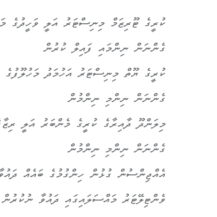
ކުރީގެ ޓޫރިޒަމް މިނިސްޓަރު އަލީ ވަހީދުގެ މަ
ގެންނަން ނިންމައި ފައިލް ކުރުން
ކުރީގެ ޔޫތް މިނިސްޓަރު އަހުމަދު މަހުލޫފުގެ 
ގެންނަން ނިންމި ނިންމުން
މިލަންދޫ ދާއިރާގެ ކުރީގެ މެންބަރު އަލީ ރިޒާގ
ގެންނަން ނިންމި ނިންމުން
އެއްޖިންސުން ގުޅުން ހިންގުމުގެ ބައެއް ދައު
ވެންޓިލޭޓަރު މައްސަލައިގައި ދައުވާ ނުކުރުން