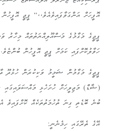
ޕްރޮސިކިއުޓާ ޖެނެރަލް އަލްއުސްތާޒް ހުސެއިނ
އޮފީހަށް އަންގަވާފައިވެއެވެ،،“ ޕީޖީ އޮފީހުން 
ޕީޖީގެ މަގާމުގެ މަސްއޫލިއްޔަތުތައް މިހާރު ވަ
ހަވާލުކޮށްފައި ކަމަށް ޕީޖީ އޮފީހުން ބުންޏެވެ.
ޕީޖީގެ މަގާމުން ޝަމީމު ވަކިކުރަން ހުޅުދޫ ދާ
(ޝާޑް) މަޖިލީހަށް ހުށަހެޅި މައްސަލައިގައި ޝ
ބުނެ ބޮޑެތި ގިނަ ތުހުމަތުތަކެއް ކޮށްފައިވެ އެވ
އޭގެ ތެރޭގައި ހިމެނެނީ: