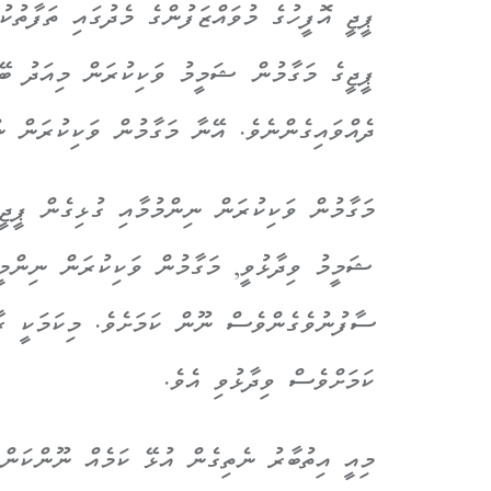
ޕީޖީ އޮފީހުގެ މުވައްޒަފުންގެ މެދުގައި ތަފާތުކ
ޕީޖީގެ މަގާމުން ޝަމީމު ވަކިކުރަން މިއަދު ބޭ
ދެއްވައިގެންނެވެ. އޭނާ މަގާމުން ވަކިކުރަން ނ
މަގާމުން ވަކިކުރަން ނިންމުމާއި ގުޅިގެން ޕީޖީ
ޝަމީމު ވިދާޅުވީ, މަގާމުން ވަކިކުރަން ނިންމީ
ސާފުނުވެގެންވެސް ނޫން ކަމަށެވެ. މިކަމަކީ ރާ
ކަމަށްވެސް ވިދާޅުވި އެވެ.
މިއީ އިތުބާރު ނެތިގެން އުޅޭ ކަމެއް ނޫންކަން