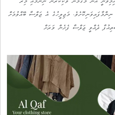
ިމިވަނީ އޭނާ މަގާމުން ވަކިކުރަން ނިންމައި މިރޭ
ނިންމާފައިވަނިކޮށެވެ. މަޖިލީހުގެ އެ ޖަލްސާ ބޭއްވުމަށް
 ޝަމީމު އިސްތިއުފާ ދެއްވީ ޖަލްސާ ފެށެން ވަރަށް