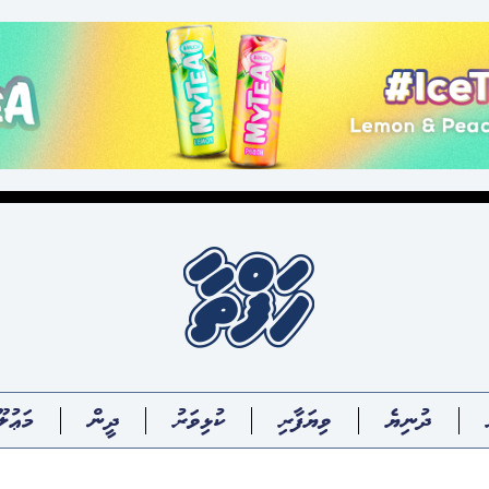
ދުނިޔެ
ވިޔަފާރި
ކުޅިވަރު
ދީން
މަޢުލޫ