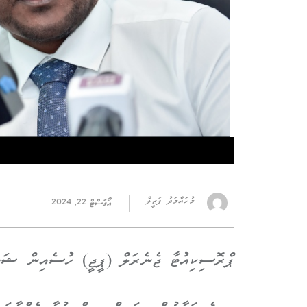
މުހައްމަދު ފަޒީލް
އޯގަސްޓް 22, 2024
ޕްރޮސިކިއުޓާ ޖެނެރަލް (ޕީޖީ) ހުސެއިން ޝަމީމ