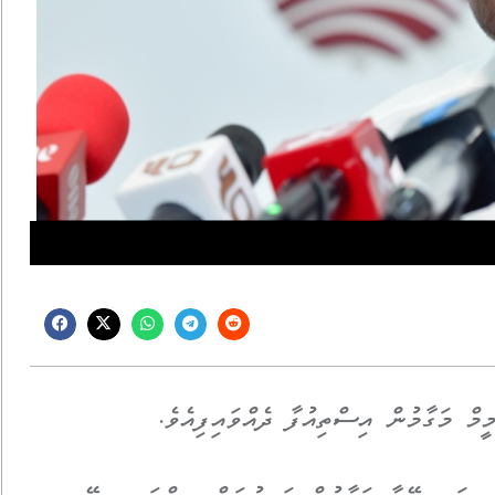
ް މަގާމުން އިސްތިއުފާ ދެއްވައިފިއެވެ.