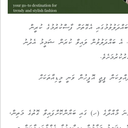
ައްދަލުވުމުގައި އެގޮތަށް ފާސްކުރުމުގެ ކުރީން
. އެ ބައްދަލުވުން ލައިވް ކުރަން ޝަމީމު އެދުނު
ުކުރުމަށެވެ.
ްވިކަން ޕީޖީ އޮފީހުން ވަނީ މީޑިއާތަކަށް
ސިކިއުޓަރ ޖެނެރަލްގެ ގާނޫނުގެ 10 ވަނަ މާއްދާގެ (ހ) ގައި ބަޔާންކޮށްފައިވާ ގޮތުގެ މަތިން،