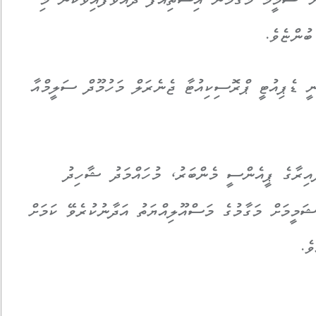
ް ޝަމީމު މަގާމުން އިސްތިއުފާ ދެއްވާފައިވާކަން މި
ބުންޏެވެ.
ނީ ޑެޕިއުޓީ ޕްރޮސިކިއުޓާ ޖެނެރަލް މަހުމޫދް ސަލީމްއާ
އިރާގެ ޕީއެންސީ މެންބަރު، މުހައްމަދު ޝާހިދު
ަމީމަށް މަގާމުގެ މަސްއޫލިއްޔަތު އަދާނުކުރެވޭ ކަމަށް
ެ.