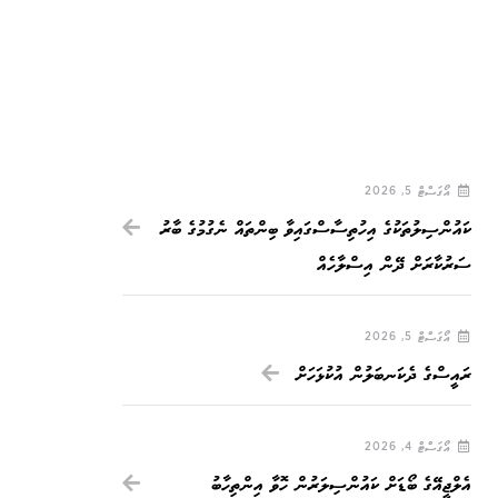
އޯގަސްޓް 5, 2026
ކައުންސިލުތަކުގެ އިހުތިސާސްގައިވާ ބިންތައް ނެގުމުގެ ބާރު
ސަރުކާރަށް ދޭން އިސްލާހެއް
އޯގަސްޓް 5, 2026
ރައީސްގެ ދެކަނބަލުން އުކުޅަހަށް
އޯގަސްޓް 4, 2026
އެލްޖީއޭގެ ބޯޑަށް ކައުންސިލަރުން ހޮވާ އިންތިހާބު