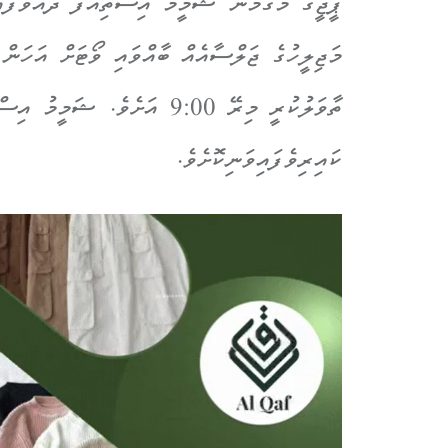
ޕީޖީގެ މަގާމުން ޝަމީމް އިސްތިއުފާ ދެއްވާފައި
މަޖިލީހުގެ ޖަލްސާއެއް ބާއްވައި ވޯޓަށް އަހަން 
ތާވަލުކުރީ މިރޭ 9:00 އަށެވެ.
ކައިރިވެފައިވަނިކޮށެވެ.