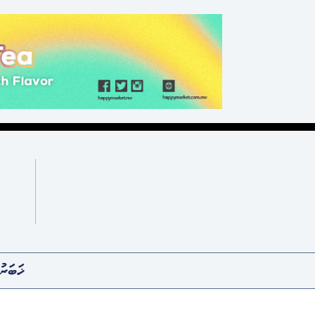
ޚަބަރު