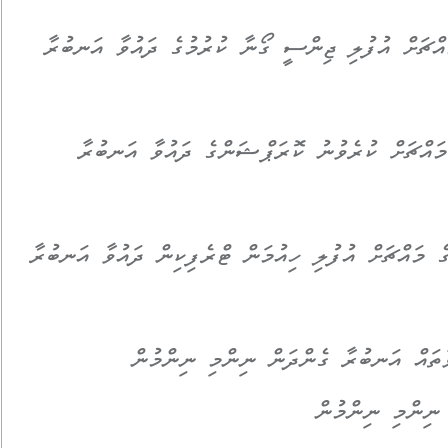
އްޗަށް އުފުލި ޖިންސީ ގޯނާ ކުރުމުގެ ދައުވާ އަނބުރާ
މައްޗަށް ކުރެވުނު ކޮރަޕްޝަންގެ ދައުވާ އަނބުރާ
ެ މައްޗަށް އުފުލި ހިއުމަން ޓްރެފިކިން ދައުވާ އަނބުރާ
ވާތައް އަނބުރާ ގެންދަން ނިންމި ނިންމުން
 ނިންމި ނިންމުން