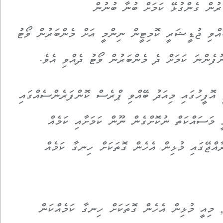
ުރުން ގެންގުޅޭ ކަމަށް ބުނާ ބުނުން
އްވި ޖުޑީޝަރީ ކޮމިޓީން ނިންމީ އަށް މެންބަރުން ވޯޓު
ުފެންނަ ކަމަށް ދެ މެންބަރުން ވޯޓު ދެއްވި އެވެ.
 އޮފީހުގައި މިއަދު ބޭއްވި ޕްރެސް ކޮންފަރެންސެއްގައި
 މަސައްކަތް ނުކޮށްގެން ނޫން ކަމަށާއި ކަމެއް
އްޖޭގައި މުޅިން އެހެން ގޮތަކަށް ހިނގާ ކަމެއް
, މިއީ މުޅިން އެހެން ގޮތަކަށް ހިނގާ ކަމެއްކަން