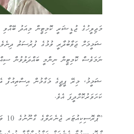
މަޖިލީހުގެ ޖުޑީޝަރީ ކޮމިޓީން މިއަދު ބޭއްވި ބ
ޝަމީމަށް ޖަވާބުދާރީ ވުމުގެ ފުރުސަތު ދިނެވެ
ނަމަވެސް ކޮމިޓީން ނިންމީ ބައްދަލުވުން ސިއްރ
ޝަމީމު، މިރޭ ޕީޖީގެ މަގާމުން އިސްތިއުފާ ދެއ
ކަށަވަރުކޮށްދީފަ އެވެ.
”ޕްރޮ