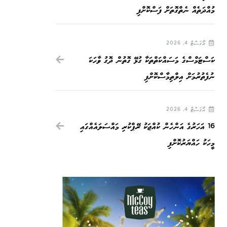
މުއްދަތެއް ނެތްގޮތަށް ފަސްކޮށްފި
އޯގަސްޓް 4, 2026
ކަސްޓަމްސްގެ މަސައްކަތްތަކާ ގުޅޭ ގޮތުން ދޮގު ވާހަކަ
ނުފެތުރުމަށް އިލްތިމާސްކޮށްފި
އޯގަސްޓް 4, 2026
16 އަހަރުގެ އަންހެން ކުއްޖަކު ރޭޕްކުރި މައްސަލައެއްގައި
މީހަކު ހައްޔަރުކޮށްފި