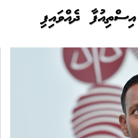
އިސްތިއުފާ ދެއްވައިފި