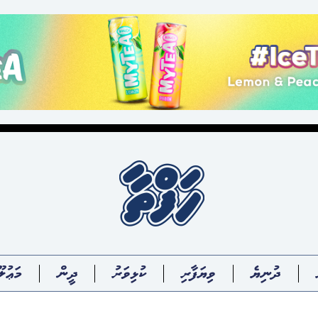
ދުނިޔެ
ވިޔަފާރި
ކުޅިވަރު
ދީން
މަޢުލޫ