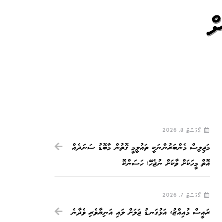
ް
އޯގަސްޓް 8, 2026
މަޖިލިސް މެންބަރުންނަކީ ތައުލީމީ ގޮތުން މާބޮޑު ސަނަދެއް
އޮތް މީހަކަށް ވާކަށް ނުޖެހޭ: ހަސަންކޮ
އޯގަސްޓް 7, 2026
ރައީސް މުއިއްޒު، އަޅުގަނޑު ޖަލަށް ލައި އަނިޔާވެރި ވެދާނެ