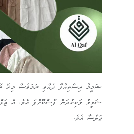
ޝަމީމު އިސްތިއުފާ ދެއްވި ނަމަވެސް މިރޭ ބޭއ
ޖަލްސާ އެވެ.