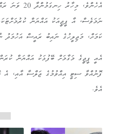
އެހެންވެ، މިހާރ
ނަމަވެސް، އާ ޕީޖީއަކު އައްޔަން ކުރުމަށްޓަކަ
ކަމަށް، މަޖިލީހުގެ ނައިބު ރައީސް އަހުމަދު ނާ
އެއީ ޕީޖީގެ މަގާމަށް ބޭފުޅަކު އައްޔަން ކުރަ
ފޮނުއްވާ ސިޓީ އިއްވުމުގެ ޖަލްސާ އާއި، އެ ބޭ
އެވެ.
20 ވަނަ މަޖިލިސ