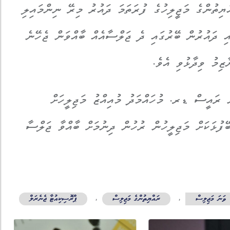
ު ހިނގަމުންދާ 20 ވަނަ ރައްޔިތުންގެ މަޖީލިހުގެ ފުރަތަމަ ދައުރު މިރޭ ނިންމައިލި
އި ދައުރުން ބޭރުގައި ދެ ޖަލްސާއެއް ބާއްވަން ޖެހޭނެ
ޒިމު ވިދާޅުވި އެވެ.
ން ރައީސް ޑރ. މުހައްމަދު މުއިއްޒު މަޖިލީހަށް
ފުޅަކަށް މަޖިލީހުން ރުހުން ދިނުމަށް ބާއްވާ ޖަލްސާ
ް
,
ރައްޔިތުންގެ މަޖިލިސް
,
ޕްރޮސިކިއުޓާ ޖެނެރަލް