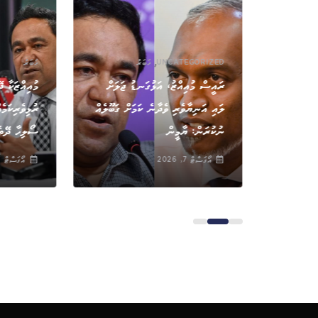
,
UNCATEGORIZED
ޚަބަރު
ޚަބަރު
ުލީމީ
ރައީސް މުއިއްޒު، އަޅުގަނޑު ޖަލަށް
މުއިއްޒަކާ ދ
 މީހަކަށް
ލައި އަނިޔާވެރި ވެދާނެ ކަމަށް ގަބޫލެއް
ރުޅިވެރިކަމެ
ނުކުރަން: ޔާމީން
ސޯލިހާ ދޭތެ
އޯގަސްޓް 7, 2026
އޯގަސްޓް 7, 2026