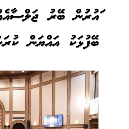
ދައުރުން ބޭރު ޖަލްސާއެއް
ބޭފުޅަކު އައްޔަން ކުރަނ