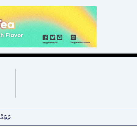
ޚަބަރު