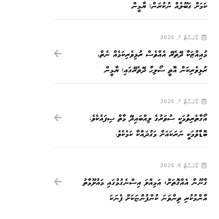
ކަމަށް ގަބޫލެއް ނުކުރަން: ޔާމީން
އޯގަސްޓް 7, 2026
މުއިއްޒަކާ ދޭތެރޭ އެއްވެސް ރުޅިވެރިކަމެއް ނެތް,
ރުޅިވެރިކަން އޮތީ ސޯލިހާ ދޭތެރޭގައި: ޔާމީން
އޯގަސްޓް 7, 2026
އޯގާތެރިވުމަކީ ސުވަރުގެ ލިއްބައިދޭ މާތް ސިފައެކެވެ.
ބޮޑާވުމަކީ ނަރަކައަށް މަގުދައްކާ ކަމެކެވެ.
އޯގަސްޓް 6, 2026
ގާނޫނާ އެއްގޮތަށް، އަމިއްލަ އިސްނެގުމުގައި މައުލޫމާތު
އާންމުކުރި ތިންވަނަ ކުންފުންޏަކަށް ފެނަކަ