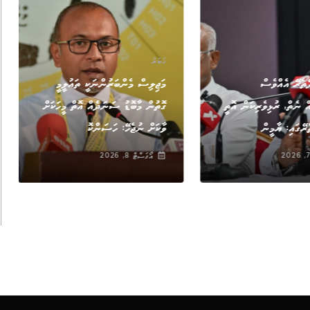
ޚަބަރު
ޭތެރޭ އެއްވެސް
މަޖިލިސް މެންބަރުންނަކީ ތައުލީމީ
އް ނެތް, ރުޅިވެރިކަން އޮތީ
ގޮތުން މާބޮޑު ސަނަދެއް އޮތް މީހަކަށް
ރޭގައި: ޔާމީން
ވާކަށް ނުޖެހޭ: ހަސަންކޮ
އޯގަސްޓް 8, 2026