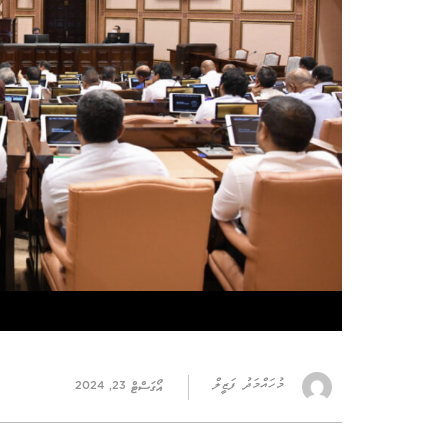
މުހައްމަދު ފަޒީލް
އޯގަސްޓް 23, 2024