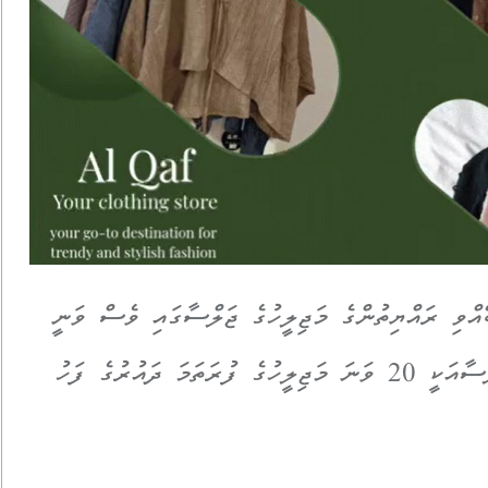
ްވި ރައްޔިތުންގެ މަޖިލީހުގެ ޖަލްސާގައި ވެސް ވަނީ
ޝަމީމު ވަކިކުރަން ފާސްކޮށްފަ އެވެ. އެ ޖަލްސާއަކީ 20 ވަނަ މަޖިލީހުގެ ފުރަތަމަ ދައުރުގެ ފަހު