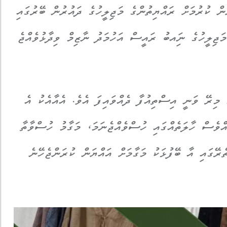
ން ކުރުމަށް ރައްޔިތުންގެ މަޖިލީހުގެ ދައުރުން ބޭރުގައި
ަޖިލީހުގެ ނަިއބު ރައީސް އަހުމަދު ނާޒިމް ވިދާޅުވެއްޖެ
މިރޭ ވަނީ އިސްތިއުފާ ދެއްވައިފަ އެވެ. އެއާއެކު އެ
އްވެސް ހާލަތެއްގައި ހުސްވެއްޖެނަމަ، މަގާމު ހުސްވާތާ
ް) ދުވަހުގެ ތެރޭގައި އާ ބޭފުޅަކު މަގާމަށް އައްޔަން ކުރަންޖެހޭނެ