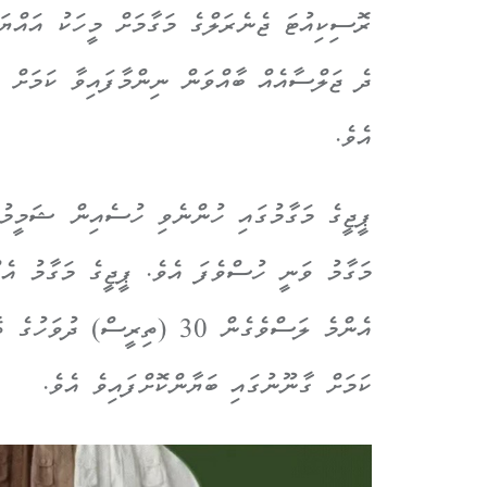
ރޮސިކިއުޓަ ޖެނެރަލްގެ މަގާމަށް މީހަކު އައްޔަ
ދެ ޖަލްސާއެއް ބާއްވަން ނިންމާފައިވާ ކަމަށް މ
އެވެ.
ޕީޖީގެ މަގާމުގައި ހުންނެވި ހުސެއިން ޝަމީމު 
މަގާމު ވަނީ ހުސްވެފަ އެވެ. ޕީޖީގެ މަގާމު އެ
އެންމެ ލަސްވެގެން 30 (ތިރީސ
ކަމަށް ގާނޫނުގައި ބަޔާންކޮށްފައިވެ އެވެ.