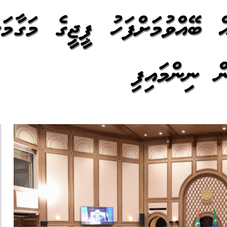
 ބޭއްވުމަށްފަހު ޕީޖީގެ މަގާމަށ
ް ނިންމައިފި