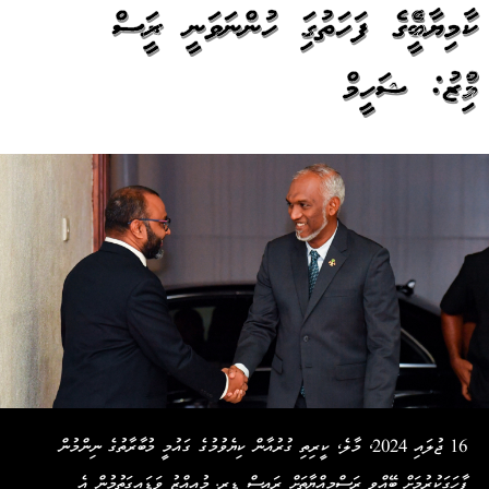
ކާމިޔާބީއެއްގެ ފަހަތުގައި ހުންނަވަނީ ރައީސް
މުއިއްޒު: ޝަހީމް
16 ޖުލައި 2024، މާލެ، ކީރިތި ގުރުއާން ކިޔެވުމުގެ ގައުމީ މުބާރާތުގެ ނިންމުން
ފާހަގަކުރުމަށް ބޭއްވި ރަސްމިއްޔާތަށް ރައީސް ޑރ. މުއިއްޒު ވަޑައިގަތުމުން އެ