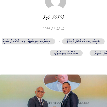
މުހައްމަދު ފަޒީލް
އޯގަސްޓް 24, 2024
ރައީސް ޑރ. މުހައްމަދު މުއިއްޒު
,
އިސްލާމިކް މިނިސްޓަރު ޑރ. މުހައްމަދު ޝަހީމް
ލީ ސައީދު
,
އިސްލާމިކް މިނިސްޓްރީ