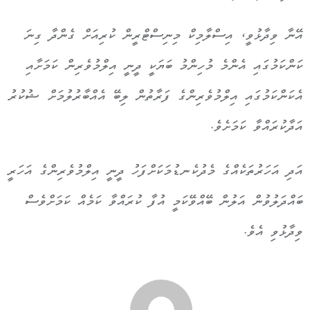
އޭނާ ވިދާޅުވީ، އިސްލާމިކް މިނިސްޓްރީން ކުރިއަށް ގެންދާ ގިނަ
ކަންކަމުގައި އެންމެ މުހިންމު ބަޔަކީ ދީނީ އިލްމުވެރިން ކަމަށާއި
އެކަންކަމުގައި އިލްމުވެރިންގެ ފަރާތުން ލިބޭ އެއްބާރުލުމަށް ޝުކުރު
އަދާކުރައްވާ ކަމަށެވެ.
އަދި އަހަރުތަކެއްގެ މެދުކެނޑުމަކަށްފަހު ދީނީ އިލްމުވެރިންގެ އަހަރީ
ބައްދަލުވުން އަލުން ބޭއްވޭކަމީ އުފާ ކުރައްވާ ކަމެއް ކަމަށްވެސް
ވިދާޅުވި އެވެ.