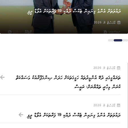
ޚަބަރު
ދައުލަތަށް އެންމެ ގިނައިން ޓެކްސް ދެއްކި 19 ފަރާތަކަށް އެވޯޑް ދީފި
އޯގަސްޓް 8, 2026
އޯގަސްޓް 9, 2026
ތަރައްގީގައި ދެކޭ އުންމީދުތައް ހަގީގަތަކަށް ހަދަން ސިންގަޕޫރާއެކު މަސައްކަތް
ކުރަން މިހުރީ ތައްޔާރަށް: ރައީސް
އޯގަސްޓް 8, 2026
ދައުލަތަށް އެންމެ ގިނައިން ޓެކްސް ދެއްކި 19 ފަރާތަކަށް އެވޯޑް ދީފި