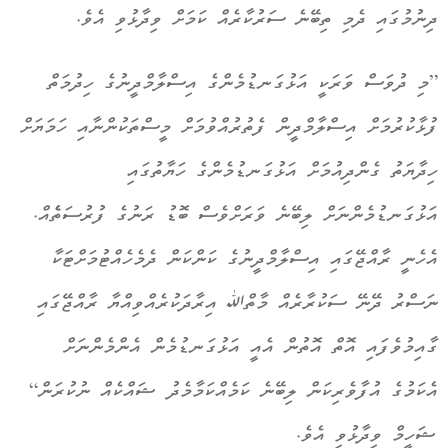
ދިނުމުގައި ދެމި ތިބޭނެ ސަރުކާރެއް ކަމަށް ވިދާޅުވި އެވެ.
”މި ދުވަސް ވަރަކީ އަޅުގަނޑުމެންގެ އިސްލާމްދީނުގެ ހިދުމަތް
ފުޅާކުރުމަށް އިސްލާމްދީން ފެތުރުއްވުމަށް މީސްތަކުންނާއި ހަމަޔަށް
ހިދާޔަތު ގެންދިއުމަށް އަޅުގަނޑުމެންގެ ހަޔާތުގައި
އަޅުގަނޑުމެންނަށް ލިބޭނެ ވަރަށްވެސް ބޮޑު ރަނުގެ ފުރުސަތެެއް.
އެހެނީ ރާއްޖޭގައި އިސްލާމްދީނުގެ ކަންކަން ދެމެހެއްޓުމަށްޓަކާ
ނަސްރު ދޭނޭ ސަކުރާރެއް މާތްﷲ އިރާދަކުރެއްވިއްޔާ ރާއްޖޭގައި
ގާއިމުވެފައި އޮތް އޮތުން އެއީ އަޅުގަނޑުމެން އެންމެންނަށް
އެކަމުގެ އުފާވެރިކަން ލިބޭނެ ކަމެއްކަމާމެދު ޝައްކެއް ނުކުރަން“
ޝަހީމް ވިދާޅުވި އެވެ.