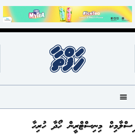
އިސްލާމިކް މިނިސްޓްރީން ހޯދާ ހުރިހާ