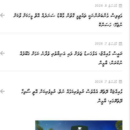
އޯގަސްޓް 8, 2026
މަޖިލިސް މެންބަރުންނަކީ ތައުލީމީ ގޮތުން މާބޮޑު ސަނަދެއް އޮތް މީހަކަށް ވާކަށް
ނުޖެހޭ: ހަސަންކޮ
އޯގަސްޓް 7, 2026
ރައީސް މުއިއްޒު، އަޅުގަނޑު ޖަލަށް ލައި އަނިޔާވެރި ވެދާނެ ކަމަށް ގަބޫލެއް
ނުކުރަން: ޔާމީން
އޯގަސްޓް 7, 2026
މުއިއްޒަކާ ދޭތެރޭ އެއްވެސް ރުޅިވެރިކަމެއް ނެތް, ރުޅިވެރިކަން އޮތީ ސޯލިހާ
ދޭތެރޭގައި: ޔާމީން