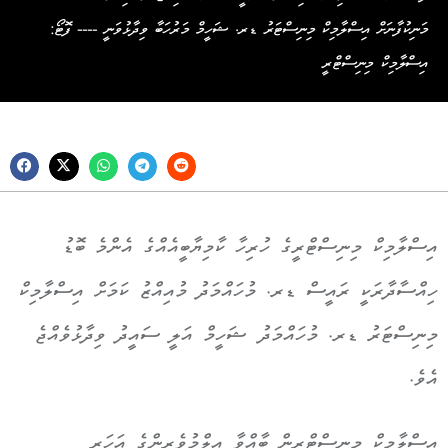
މަނިކުފާނަށް އިސްލާމިކް މިނިސްޓަރު ޑރ. ޝަހީމް މަރުހަބާ ވިދާޅުވަނީ ---- ފޮޓޯ:
އިސްލާމިކް މިނިސްޓްރީ
އިސްލާމިކް މިނިސްޓްރީގެ ހުރިހާ ކާމިޔާބީއެއްގެ އެންމެ ބޮޑު
ހިއްސާދާރަކީ ރައީސް ޑރ. މުހައްމަދު މުއިއްޒު ކަމަށް އިސްލާމިކް
މިނިސްޓަރު ޑރ. މުހައްމަދު ޝަހީމް އަލީ ސައީދު ވިދާޅުވެއްޖެ
އެވެ.
އިސްލާމިކް މިނިސްޓްރީން ބާއްވާ އިލްމުވެރިންގެ އަހަރީ