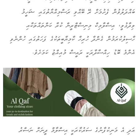
ބައްދަލުވުން ފެށުމަށް ރޭ ބޭއްވި ރަސްމިއްޔާތުގައި ޝަހީމު
ވިދާޅުވީ، އިސްލާމިކް މިނިސްޓްރީން ކުރާ ކަންތައްތަކާއި
ހާސިލުކުރަމުން ގެންދާ ހުރިހާ ކާމިޔާބީތަކުގެ ފަހަތުގައި ހުންނެވި
އެންމެ ބޮޑު ހިއްސާދާރަކީ ރައީސް މުއިއްޒު ކަމަށެވެ.
އަދި އެ މަނިކުފާނުގެ ސަރުކާރަކީ އިސްލާމް ދީނަށް ނަސްރު