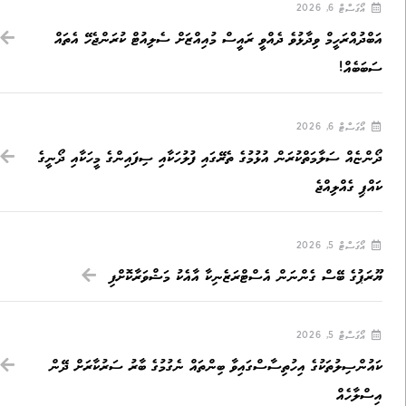
އޯގަސްޓް 6, 2026
އަބްދުއްރަހީމް ވިދާޅުވެ ދެއްވީ ރައީސް މުއިއްޒަށް ސެލިއުޓް ކުރަންޖެހޭ އެތައް
ސަބަބެއް!
އޯގަސްޓް 6, 2026
ދޯންޏެއް ސަލާމަތްކުރަން އުޅުމުގެ ތެރޭގައި ފުލުހަކާއި ސިފައިންގެ މީހަކާއި ދޯނީގެ
ކައްޕި ގެއްލިއްޖެ
އޯގަސްޓް 5, 2026
ޔޫރަޕުގެ ބޭސް ގެންނަން އެސްޓްރަޒެނިކާ އާއެކު މަޝްވަރާކޮށްފި
އޯގަސްޓް 5, 2026
ކައުންސިލުތަކުގެ އިހުތިސާސްގައިވާ ބިންތައް ނެގުމުގެ ބާރު ސަރުކާރަށް ދޭން
އިސްލާހެއް