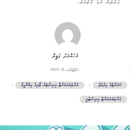
ގެއްލުން ކުޑަ ގޮތެކެވެ.
މުހައްމަދު ފަޒީލް
ސެޕްޓެމްބަރ 18, 2024
ކަރަންޓުގެ ހިދުމަތް
,
އެންވަޔަރަމަންޓް މިނިސްޓަރު ތޯރިގު އިބްރާހީމް
,
އެންވަޔަރަމަންޓް މިނިސްޓްރީ