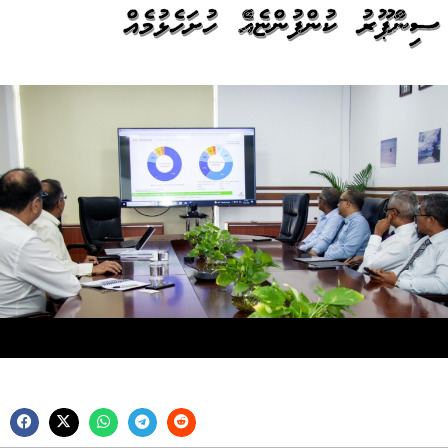
ސިންގަޕޫރު ކުންފުންޏެއްގެ ހުށަހެޅުމެއް