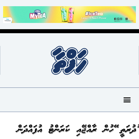
ގުދުރަތީ ގޭހުން ރާއްޖޭގައި ކަރަންޓު އުފައްދަން