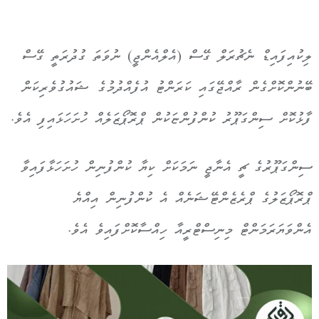
ލިކުއިފައިޑް ނެޗުރަލް ގޭސް (އެލްއެންޖީ) ނުވަތަ ގުދުރަތީ ގޭސް
ބޭނުންކޮށްގެން ރާއްޖޭގައި ކަރަންޓު އުފެއްދުމުގެ ޝައުގުވެރިކަން
ފާޅުކޮށް ސިންގަޕޫރު ކުންފުންޏަކުން ޕްރޮޕޯޒަލެއް ހުށަހަޅައިފި އެވެ.
ސިންގަޕޫރުގެ ޗީ އެނާޖީ ނަމަކަށް ކިޔާ ކުންފުނިން ހުށަހަޅާފައިވާ
ޕްރޮޕޯޒަލުގެ ޕްރެޒެންޓޭޝަނެއް އެ ކުންފުނިން އިއްޔެ
އެންވަޔަރަމަންޓް މިނިސްޓްރީއާ ހިއްސާކޮށްފައިވެ އެވެ.