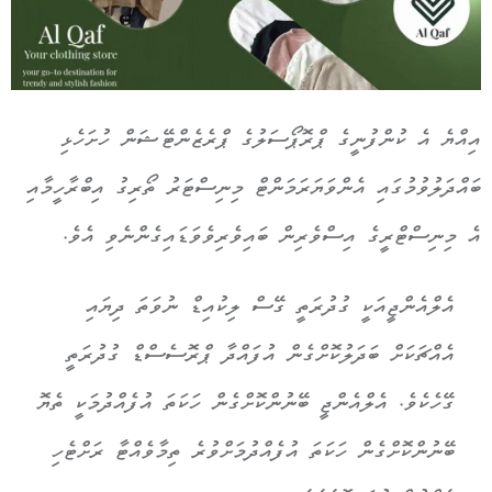
އިއްޔެ އެ ކުންފުނީގެ ޕްރޮޕޯސަލުގެ ޕްރެޒެންޓޭޝަން ހުށަހެޅި
ބައްދަލުވުމުގައި އެންވަޔަރަމަންޓް މިނިސްޓަރު ތޯރިގު އިބްރާހީމާއި
އެ މިނިސްޓްރީގެ އިސްވެރިން ބައިވެރިވެވަޑައިގެންނެވި އެވެ.
އެލްއެންޖީއަކީ ގުދުރަތީ ގޭސް ލިކުއިޑް ނުވަތަ ދިޔައި
އެއްޗަކަށް ބަދަލުކޮށްގެން އުފައްދާ ޕްރޮސެސްޑް ގުދުރަތީ
ގޭހެކެވެ. އެލްއެންޖީ ބޭނުންކޮށްގެން ހަކަތަ އުފެއްދުމަކީ ތެޔޮ
ބޭނުންކޮށްގެން ހަކަތަ އުފެއްދުމަށްވުރެ ތިމާވެއްޓާ ރަށްޓެހި