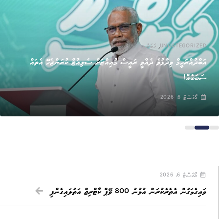
,
UNCATEGORIZED
ޚަބަރު
އަބްދުއްރަހީމް ވިދާޅުވެ ދެއްވީ ރައީސް މުއިއްޒަށް ސެލިއުޓް ކުރަންޖެހޭ އެތައް
ސަބަބެއް!
އޯގަސްޓް 6, 2026
އޯގަސްޓް 6, 2026
ވައިގެމަގުން އެތެރެކުރަން އުޅުނު 800 ވޭޕް ކާޓްރިޖް އަތުލައިގެންފި