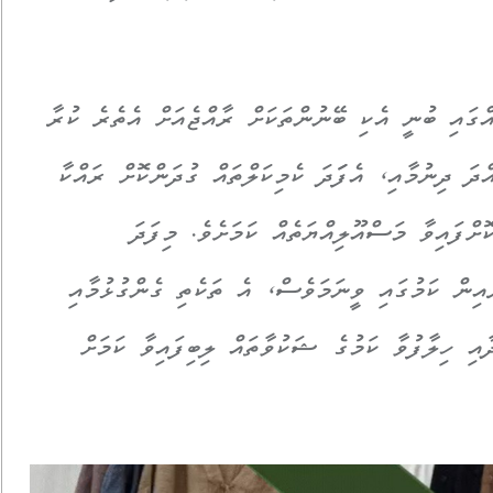
ައި ބުނީ އެކި ބޭނުންތަކަށް ރާއްޖެއަށް އެތެރެ ކުރާ
ްދަ ދިނުމާއި، އެފަަދަ ކެމިކަލްތައް ގުދަންކޮށް ރައްކާ
ށްފައިވާ މަސްއޫލިއްޔަތެއް ކަމަށެވެ. މިފަދަ
ެއިން ކަމުގައި ވީނަމަވެސް، އެ ތަކެތި ގެންގުޅުމާއި
ާއި ހިލާފުވާ ކަމުގެ ޝަކުވާތައް ލިބިފައިވާ ކަމަށް