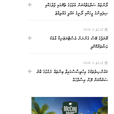
ދޯންޏެއް ސަލާމަތްކުރަން އުޅުމުގެ ތެރޭގައި ފުލުހަކާއި
ސިފައިންގެ މީހަކާއި ދޯނީގެ ކައްޕި ގެއްލިއްޖެ
އޯގަސްޓް 5, 2026
ޔޫރަޕުގެ ބޭސް ގެންނަން އެސްޓްރަޒެނިކާ އާއެކު
މަޝްވަރާކޮށްފި
އޯގަސްޓް 5, 2026
ކައުންސިލުތަކުގެ އިހުތިސާސްގައިވާ ބިންތައް ނެގުމުގެ ބާރު
ސަރުކާރަށް ދޭން އިސްލާހެއް