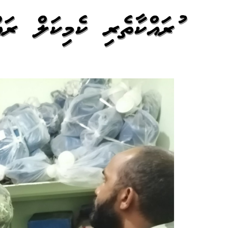
ނުރައްކާތެރި ކެމިކަލް ރައްކާ