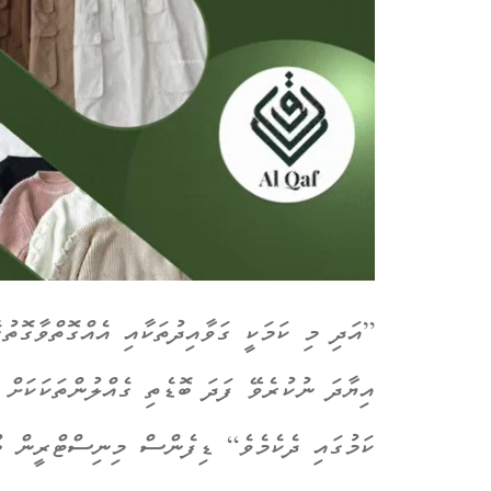
”އަދި މި ކަމަކީ ގަވާއިދުތަކާއި އެއްގޮތްވާގޮތު
އިޔާދަ ނުކުރެވޭ ފަދަ ބޮޑެތި ގެއްލުންތަކަކަށް 
ކަމުގައި ދެކެމެވެ“ ޑިފެންސް މިނިސްޓްރީން ބު