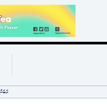
ޚަބަރު