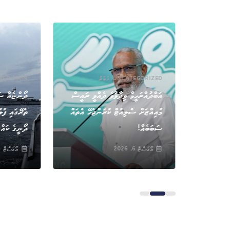
,
UNCATEGORIZED
ޚަބަރު
RED MAIN
އަބްދުއްރަހީމް ވިދާޅުވެ ދެއްވީ ރައީސް
ދޯންޏެއް ސަ
ވައިގެމަގުން އެތެރެކުރަން އުޅުނު 800
މުއިއްޒަށް ސެލިއުޓް ކުރަންޖެހޭ އެތައް
ތެރޭގައި ފުލ
ސަބަބެއް!
ދޯނީގެ ކައްޕ
އޯގަސްޓް 6, 2026
އޯގަސްޓް 6, 2026