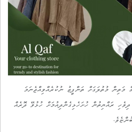
ގެ މަތިން މުތުލަގަށް ތަންފީޒު ނުކުރެއްވިއްޖެނަމަ
ދިވެހި ރައްޔިތުން ހުށަހެޅިގެންދިއުމަށް ހުޅުވޭ ދޮރެއް
ންޏެވެ.