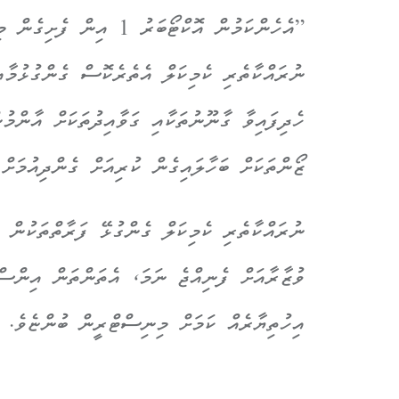
”އެހެންކަމުން އޮކްޓޯބަރު
ނުރައްކާތެރި ކެމިކަލް އެތެރެކޮސް ގެންގުޅުމާއި
ހެދިފައިވާ ގާނޫނުތަކާއި ގަވާއިދުތަކަށް އާންމ
ޒޯންތަކަށް ބަހާލައިގެން ކުރިއަށް ގެންދިއުމަށް
ނުރައްކާތެރި ކެމިކަލް ގެންގުޅޭ ފަރާތްތަކުން ގ
ވުޒާރާއަށް ފެނިއްޖެ ނަމަ، އެތަންތަން އިންސް
އިހުތިޔާރެއް ކަމަށް މިނިސްޓްރީން ބުންޏެވެ.