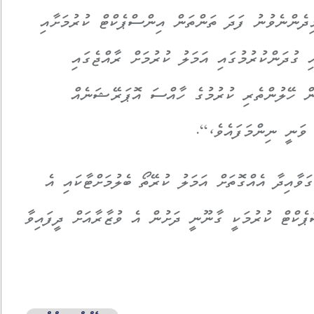
 1 އިން ފެށިގެން މިދެންނެވުނު ފަދަ ތަންތަން އިންސްޕެކްޓް ކުރުމަށާއި
 ގުދަންކުރުމުގައި އަމަލު ކުރުމަށް ރާއްޖެގައި
ުން ހޭލުންތެރި ކުރުމުގެ ހާއްސަ އޮޕަރޭޝަނެއް
 ވަނީ ނިންމަފައެވެ،“.
ަވާއިދާ އެއްގޮތަށް އަމަލު ކުރޭތޯ ބެލުމަށްޓާކައި އެ
ޕެކްޓް ކުރުމަކީ ގާނޫނީ ދަށުން އެ ވުޒާރާއަށް ދީފައިވާ