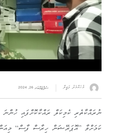
މުހައްމަދު ފަޒީލް
ސެޕްޓެމްބަރ 26, 2024
ނުރައްކާތެރި ކެމިކަލް ރައްކާކޮށްފައި ހުންނަ
ކަމަށްވާ ”އޮޕަރޭޝަން ހިރާސް ފާސް“ މިއަން