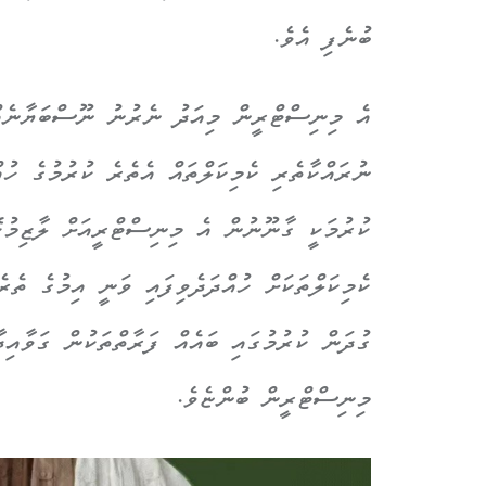
ބުނެފި އެވެ.
އެ މިނިސްޓްރީން މިއަދު ނެރުނު ނޫސްބަޔާނެއްގ
ނުރައްކާތެރި ކެމިކަލްތައް އެތެރެ ކުރުމުގެ ހުއ
ކުރުމަކީ ގާނޫނުން އެ މިނިސްޓްރީއަށް ލާޒިމުކޮ
ކެމިކަލްތަކަށް ހުއްދަދެވިފައި ވަނީ އިމުގެ ތެރ
ގުދަން ކުރުމުގައި ބައެއް ފަރާތްތަކުން ގަވާއިދ
މިނިސްޓްރީން ބުންޏެވެ.