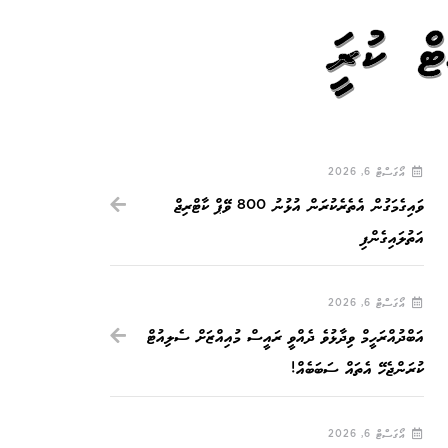
ޓް ކުރަނީ
އޯގަސްޓް 6, 2026
ވައިގެމަގުން އެތެރެކުރަން އުޅުނު 800 ވޭޕް ކާޓްރިޖް
އަތުލައިގެންފި
އޯގަސްޓް 6, 2026
އަބްދުއްރަހީމް ވިދާޅުވެ ދެއްވީ ރައީސް މުއިއްޒަށް ސެލިއުޓް
ކުރަންޖެހޭ އެތައް ސަބަބެއް!
އޯގަސްޓް 6, 2026