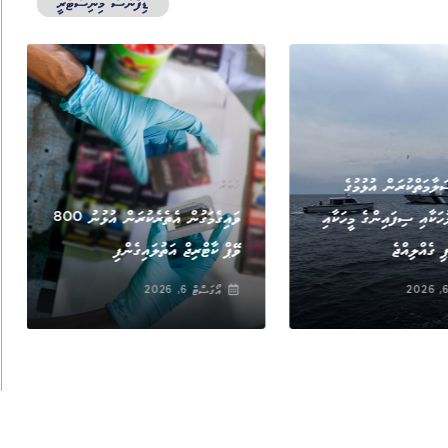
ޑިފެންސް މިނިސްޓްރީ
,
FEATU
ޚަބަރު
ލާމަތްކުރަން އުޅުމުގެ
ޚަބަރު
ުހަކާއި ސިފައިންގެ މީހަކާއި
ވައިގެމަގުން އެތެރެކުރަން އުޅުނު 800
ި ގެއްލިއްޖެ
ވޭޕް ކާޓްރިޖް އަތުލައިގެންފި
އޯގަސްޓް 6, 2026