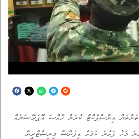
 ތަންތަން އިންސްޕެކްޓް ކުރަން ހާއްސަ އޮޕަރޭޝަނެއް
ނަ މަހު ފަށާނެ ކަމަށް ޑިފެންސް މިނިސްޓްރީން