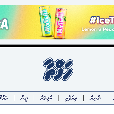
ދުނިޔެ
ވިޔަފާރި
ކުޅިވަރު
ދީން
މަޢުލޫ