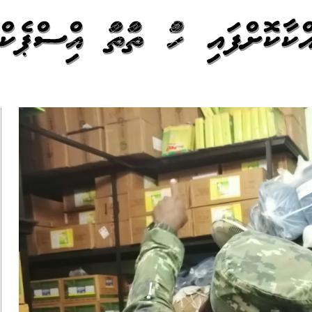
ކޮށްފައި ހުންނަ ތަންތަން އިންސްޕެކް