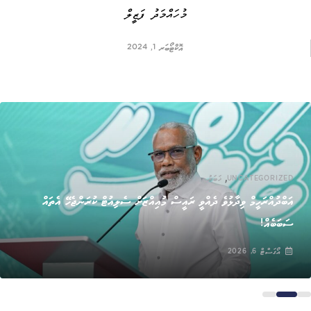
މުހައްމަދު ފަޒީލް
އޮކްޓޯބަރ 1, 2024
,
UNCATEGORIZED
ޚަބަރު
އަބްދުއްރަހީމް ވިދާޅުވެ ދެއްވީ ރައީސް މުއިއްޒަށް ސެލިއުޓް ކުރަންޖެހޭ އެތައް
ސަބަބެއް!
އޯގަސްޓް 6, 2026