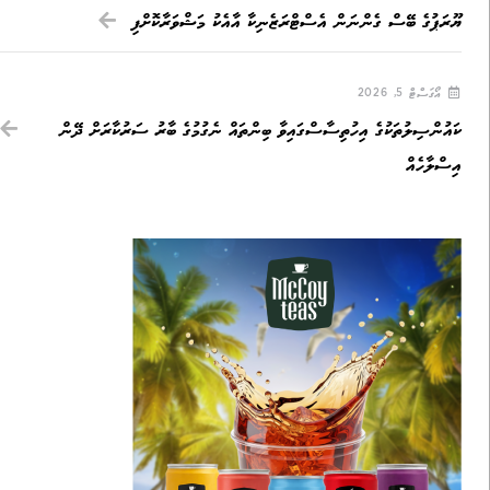
ޔޫރަޕުގެ ބޭސް ގެންނަން އެސްޓްރަޒެނިކާ އާއެކު މަޝްވަރާކޮށްފި
އޯގަސްޓް 5, 2026
ކައުންސިލުތަކުގެ އިހުތިސާސްގައިވާ ބިންތައް ނެގުމުގެ ބާރު ސަރުކާރަށް ދޭން
އިސްލާހެއް