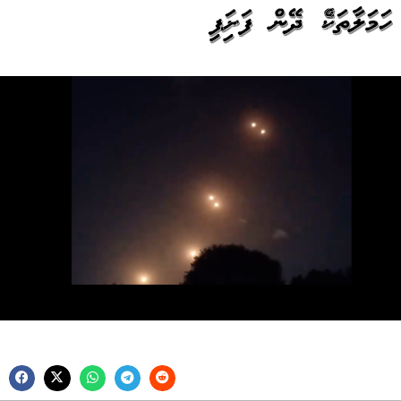
ހަމަލާތަކެއް ދޭން ފަށައިފި