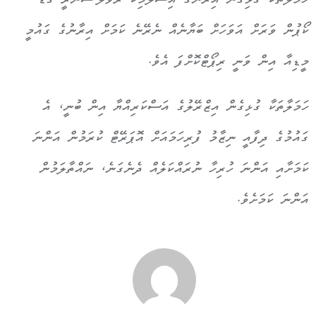
ހަމަލާތަކާ ގުޅިގެން އިރާންގެ އިސްލާމިކް ރެވެލޫޝަނަރީ ގާޑް
ކޯޕުން ވަރަށް އަވަހަށް ބަޔާނެއް ނެރޭނެ ކަމަށް އިރާނުގެ ގައުމީ
މީޑިއާ އިން ވަނީ ރިޕޯޓްކޮށްފަ އެވެ.
ހަމަލާތަކާ ގުޅިގެން އިޒްރޭލުގެ އަސްކަރިއްޔާ އިން ބުނީ، އެ
ގައުމުގެ ދިފާއީ ނިޒާމު ފުރިހަމައަށް އޮޕަރޭޓް ކުރަމުން އަންނަ
ކަމަށާއި އަންނަ ހުރިހާ ނުރައްކަލެއް ދެނެގަނެ، ނައްތާލަމުން
އަންނަ ކަމަށެވެ.