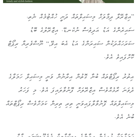
”އިޒްރޭލާ ދިމާލަށް މިސައިލްތައް ދަނީ ހުއްޓުމެއް ނެތި.
ސައިރެންގެ އަޑު އަދިވެސް ނުކެނޑޭ. އިޒްރޭލުގެ ބޮޑު
ސަރަހައްދަކުން ސައިރަންގެ އަޑު އެބަ އިވޭ,“ ނޫސްވެރިޔާ ރިޕޯޓް
ކޮށްފައިވެ އެވެ.
އިތުރު ރިޕޯޓްތައް ބުނާ ގޮތުން އިރާނުން ވަނީ މިސައިލް ހަމަލާގެ
ދެވަނަ ރާޅެއްވެސް އިޒްރޭލަށް ފޮނުވާލައިފަ އެވެ. މި ފަހަރު
މިސައިލްތައް ފޮނުވާލާފައިވަނީ ތިރި ތިރިން ކަމަށްވެސް ރިޕޯޓްތައް
ބުނެ އެވެ.