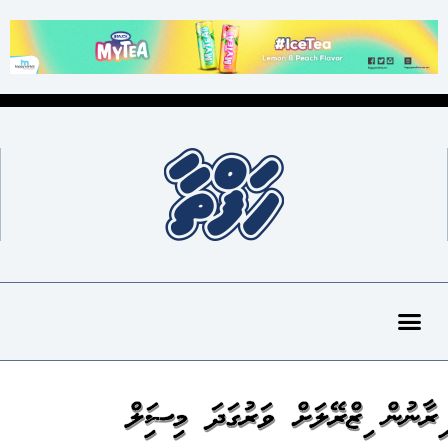
އިރާނުން އިޒްރޭލަށް ވަރުގަދަ މިސައިލް