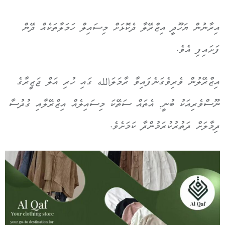
އިރާނުން ޔަހޫދީ އިޒްރޭލާ ދެކޮޅަށް މިސައިލް ހަމަލާތަކެއް ދޭން
ފަށައިފި އެވެ.
އިޒްރޭލުން ވެރިވެގަނެފައިވާ ރާމަލަالله ގައި ހުރި އަލް ޖަޒީރާގެ
ނޫސްވެރިއަކު ބުނީ, އެތައް ސަތޭކަ މިސައިލެއް އިޒްރޭލާއި ގުދުސާ
ދިމާލަށް ދަތުރުކުރަމުންދާ ކަމަށެވެ.