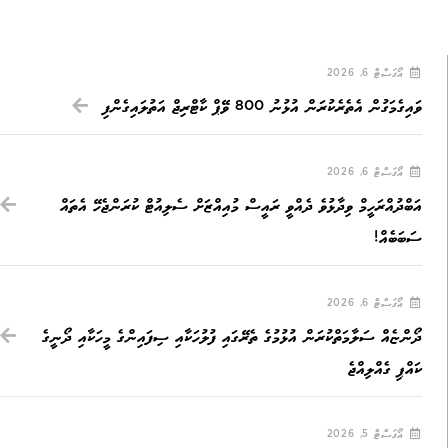
އޯގަސްޓް 6, 2026
ވައިގެމަގުން އެތެރެކުރަން އުޅުނު 800 ވޭޕް ކާޓްރިޖް އަތުލައިގެންފި
އޯގަސްޓް 6, 2026
އަބްދުއްރަހީމް ވިދާޅުވެ ދެއްވީ ރައީސް މުއިއްޒަށް ސެލިއުޓް ކުރަންޖެހޭ އެތައް
ސަބަބެއް!
އޯގަސްޓް 6, 2026
ދޯންޏެއް ސަލާމަތްކުރަން އުޅުމުގެ ތެރޭގައި ފުލުހަކާއި ސިފައިންގެ މީހަކާއި ދޯނީގެ
ކައްޕި ގެއްލިއްޖެ
އޯގަސްޓް 5, 2026