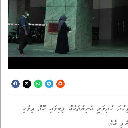
ާރަ ކުރިމަތީ އަނިޔާތަކެއް ލިބިފައި އޮތް ދިވެހި
ެފި އެވެ.