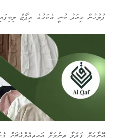
ފުލުހުން މިއަދު ބުނީ އެކަމުގެ ރިޕޯޓް ލިބިފައިވަނީ ރޭ 1:25 އެހާކަންހާ
އޭނާއަށް ފަރުވާ ދިނުމަށް އައިޖީއެމްއެޗަށް ގެ