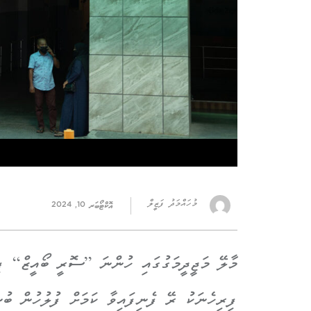
މުހައްމަދު ފަޒީލް
އޮކްޓޯބަރ 10, 2024
މާލޭ މަޖީދީމަގުގައި ހުންނަ ”ސޮރީ ބޯއީޒް“ ފިހ
ފިރިހެނަކު ރޭ ފެނިފައިވާ ކަމަށް ފުލުހުން ބުނ