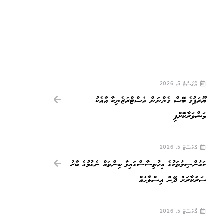
އޯގަސްޓް 5, 2026
ޔޫރަޕުގެ ބޭސް ގެންނަން އެސްޓްރަޒެނިކާ އާއެކު
މަޝްވަރާކޮށްފި
އޯގަސްޓް 5, 2026
ކައުންސިލުތަކުގެ އިހުތިސާސްގައިވާ ބިންތައް ނެގުމުގެ ބާރު
ސަރުކާރަށް ދޭން އިސްލާހެއް
އޯގަސްޓް 5, 2026