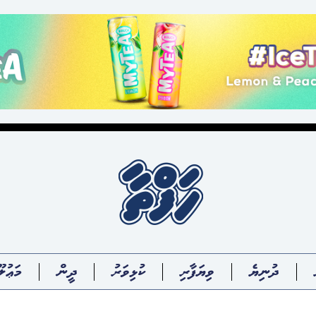
ދުނިޔެ
ވިޔަފާރި
ކުޅިވަރު
ދީން
މަޢުލޫ