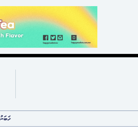
ޚަބަރު