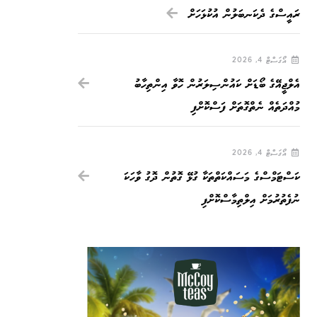
ރައީސްގެ ދެކަނބަލުން އުކުޅަހަށް
އޯގަސްޓް 4, 2026
އެލްޖީއޭގެ ބޯޑަށް ކައުންސިލަރުން ހޮވާ އިންތިހާބު
މުއްދަތެއް ނެތްގޮތަށް ފަސްކޮށްފި
އޯގަސްޓް 4, 2026
ކަސްޓަމްސްގެ މަސައްކަތްތަކާ ގުޅޭ ގޮތުން ދޮގު ވާހަކަ
ނުފެތުރުމަށް އިލްތިމާސްކޮށްފި