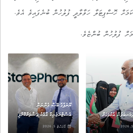
ަށް ފުލުހުން ބުންޏެވެ.
ޚަބަރު
,
ޔޫރަޕުގެ ބޭސް ގެންނަން
FEATU
ޚަބަރު
ކަނބަލުން އުކުޅަހަށް
އެސްޓްރަޒެނިކާ އާއެކު މަޝްވަރާކޮށްފި
އޯގަސްޓް 5, 2026