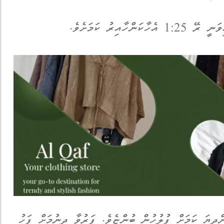
އިރު ކަމަށެވެ.
ންދިޔަ ކަމަށް ފުލުހުން ބުންޏެވެ. ފަރުވާ ދިނުމަށް ފަހު