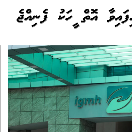
ައިފައިވާ އޮތް މީހަކު ފެނިއްޖެ