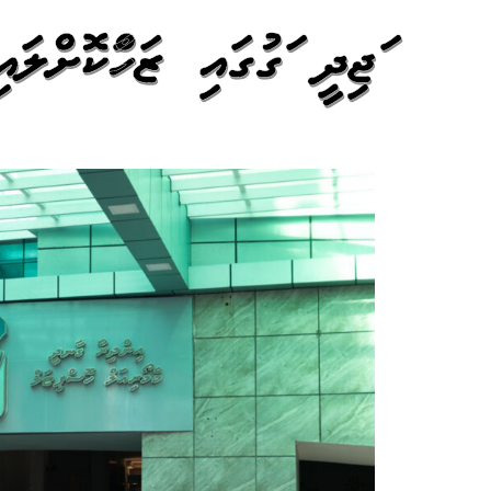
މަޖިދީ މަގުގައި ޒަހަމްކޮށްލ