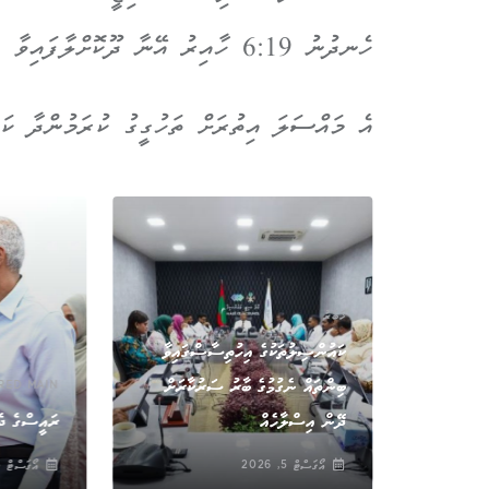
ހެނދުނު 6:19 ހާއިރު އޭނާ ދޫކޮށްލާފައިވާ ކަމަށް ހޮސްޕިޓަލާ ހަވާލާދީ ފުލުހުން ބުނެފައިވެ އެވެ.
އެ މައްސަލަ އިތުރަށް ތަހުގީގު ކުރަމުންދާ ކަމ
ޚަބަރު
ކައުންސިލުތަކުގެ އިހުތިސާސްގައިވާ
ބިންތައް ނެގުމުގެ ބާރު ސަރުކާރަށް
RED MAIN
ަރާކޮށްފި
ދޭން އިސްލާހެއް
ރައީސްގެ ދެ
އޯގަސްޓް 5, 2026
އޯގަސްޓް 5, 2026