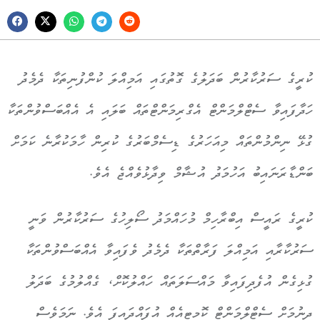
ކުރީގެ ސަރުކާރުން
ބަދަލުގެ ގޮތުގައި އަމިއްލަ ކުންފުނިތަކާ ދެމެދު
ހަދާފައިވާ ސެޓްލްމަންޓް އެގްރިމަންޓްތައް ބަލައި އެ އެއްބަސްވުންތަކާ
ގ
ޅ
ޭ
ނ
ނ
މ
ނ
ތ
އ
ް
މ
އ
ހ
ރ
ގ
ެ
ޑ
ސ
މ
ބ
ރ
ގ
ެ
ކ
ރ
ނ
ް
ހ
މ
ކ
ރ
ނ
ެ
ކ
މ
ށ
ބ
ނ
ޑ
ރ
ނ
އ
ބ
ު
އ
ހ
މ
ދ
ު
އ
ޝ
މ
ް
ވ
ދ
ޅ
ވ
އ
ޖ
ެ
އ
ވ
ެ.
ކ
ރ
ގ
ެ
ރ
އ
ސ
ް
އ
ބ
ރ
ހ
މ
ް
މ
ހ
އ
މ
ދ
ު
ސ
ލ
ހ
ގ
ެ
ސ
ރ
ކ
ރ
ނ
ް
ވ
ނ
ސަރުކާރާއި އަމިއްލަ ފަރާތްތަކާ ދެމެދު ވެފައިވާ އެއްބަސްވުންތަކާ
ގުޅިގެން އުފެދިފައިވާ މައްސަލަތައް ހައްލުކޮށް، ގެއްލުމުގެ ބަދަލު
ދިނުމަށް ސެޓްލްމަންޓް ކޮމ
ޓ
އ
އ
ް
އ
ފ
އ
ދ
އ
ފ
ަ
އ
ވ
ެ.
ނ
މ
ވ
ސ