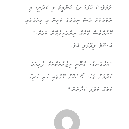
ނަމަވެސް އަޅުގަނޑު އުންމީދު މި ކުރަނީ، މި
ނޮވްމެބަރު މަސް ނިމުމުގެ ކުރިން މި މިކަމުގައި
ކޮންމެވެސް ގޮތެއް ނިންމައިދެވޭނެ ކަމަށް،“
އުޝާމް ވިދާޅުވި އެވެ.
”އަޅުގަނޑު، ގާނޫނީ އިޖުރާއަތްތައް ފުރިހަމަ
ކުރުމަަށް ފަހު، ގޯސްކޮށް ކޮށްފައި ހުރި ހުރިހާ
ކަމެއް ބަދަލު ކުރާނަން.“