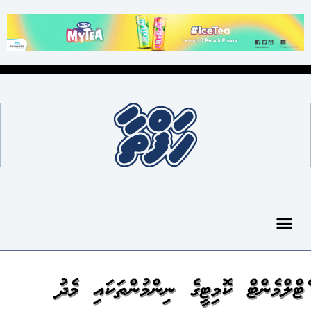
ސެޓްލްމެންޓް ކޮމިޓީގެ ނިންމުންތަކައި މެދު