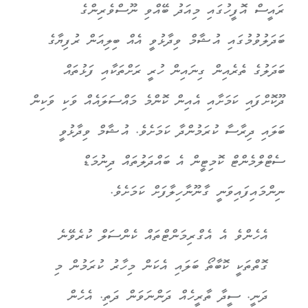
ރައީސް އޮފީހުގައި މިއަދު ބޭއްވި ނޫސްވެރިންގެ
ބަދަލުވުމުގައި އުޝާމް ވިދާޅުވީ
އ
އ
ް ބިލިއަން ރުފިޔާގެ
ބަދަލުގެ ތެރެއިން ގިނައިން ހުރީ ރަށްތަކާއި ފަޅުތައް
ދޫކޮށްފައި ކަމަށާއި އެއިން ކޮންމެ މައްސަލައެއް ވަކި ވަކިން
ބަލައި ދިރާސާ ކުރަމުންދާ ކަމަށެވެ.
އުޝާމް ވިދާޅުވީ
ސެޓްލްމެންޓް ކޮމިޓީން އެ ބައްދަލުތައް ދިނުމަޑް
ނިންމައިފައިވަނީ ގާނޫނާހިލާފަށް ކަމަށެވެ.
އެހެންވެ އެ އެގްރިމަންޓްތައް ކެންސަލް ކުރެވޭނެ
ގޮތްތަކީ ކޮބާތޯ ބަލައި އެކަން މިހާރު ކުރަމުން މި
ދަނީ. ސީދާ ތާރީހެއް ދަންނަވަން ދަތި. އެހެން