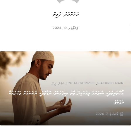
މުހައްމަދު ފަޒީލް
އޮކްޓޯބަރ 19, 2024
,
,
,
FEATURED MAIN
UNCATEGORIZED
ޚަބަރު
ދީން
އޯގާތެރިވުމަކީ ސުވަރުގެ ލިއްބައިދޭ މާތް ސިފައެކެވެ. ބޮޑާވުމަކީ ނަރަކައަށް މަގުދައްކާ
ކަމެކެވެ.
އޯގަސްޓް 7, 2026