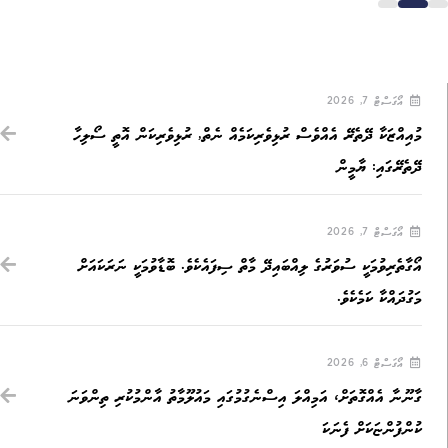
އޯގަސްޓް 7, 2026
މުއިއްޒަކާ ދޭތެރޭ އެއްވެސް ރުޅިވެރިކަމެއް ނެތް, ރުޅިވެރިކަން އޮތީ ސޯލިހާ
ދޭތެރޭގައި: ޔާމީން
އޯގަސްޓް 7, 2026
އޯގާތެރިވުމަކީ ސުވަރުގެ ލިއްބައިދޭ މާތް ސިފައެކެވެ. ބޮޑާވުމަކީ ނަރަކައަށް
މަގުދައްކާ ކަމެކެވެ.
އޯގަސްޓް 6, 2026
ގާނޫނާ އެއްގޮތަށް، އަމިއްލަ އިސްނެގުމުގައި މައުލޫމާތު އާންމުކުރި ތިންވަނަ
ކުންފުންޏަކަށް ފެނަކަ