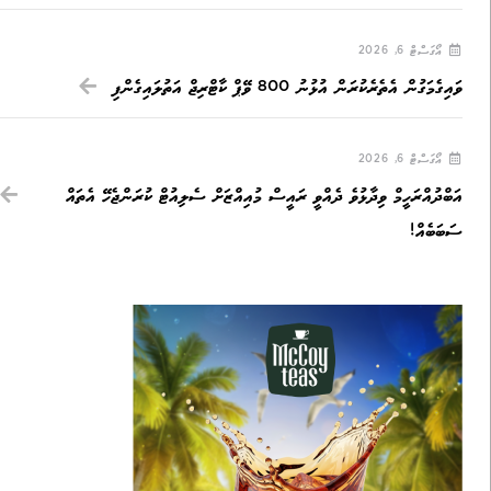
އޯގަސްޓް 6, 2026
ވައިގެމަގުން އެތެރެކުރަން އުޅުނު 800 ވޭޕް ކާޓްރިޖް އަތުލައިގެންފި
އޯގަސްޓް 6, 2026
އަބްދުއްރަހީމް ވިދާޅުވެ ދެއްވީ ރައީސް މުއިއްޒަށް ސެލިއުޓް ކުރަންޖެހޭ އެތައް
ސަބަބެއް!