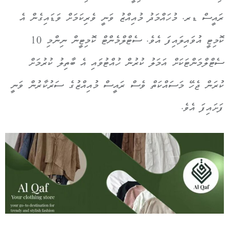
ރ
އ
ސ
ް
ޑ
ރ.
މ
ހ
އ
މ
ދ
ު
މ
އ
އ
ޒ
ު
ވ
ނ
ީ
ވ
ރ
ކ
މ
ށ
ް
ވ
ޑ
އ
ގ
ނ
ް
އ
ކ
މ
ޓ
ީ
އ
ވ
އ
ލ
އ
ފ
ަ
އ
ވ
ެ.
ސ
ޓ
ލ
މ
ނ
ޓ
ކޮމިޓީން ނިންމި 10
ސެޓްލްމަންޓަކަށް އަމަލު ކުރުން ހުއްޓުވައި އެ ބާތިލު ކުރުމަށް
ކުރަން ޖެހޭ މަސައްކަތް ވެސް
ރ
އ
ސ
ް
މ
އ
އ
ޒ
ގ
ެ
ސ
ރ
ކ
ރ
ނ
ް
ވ
ނ
ފ
ށ
އ
ފ
ަ
އ
ވ
ެ.