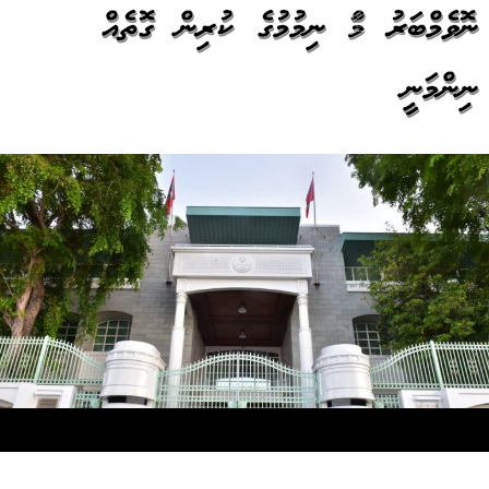
ނޮވެމްބަރު މަސް ނިމުމުގެ ކުރިން ގޮތެއް
ނިންމަނީ