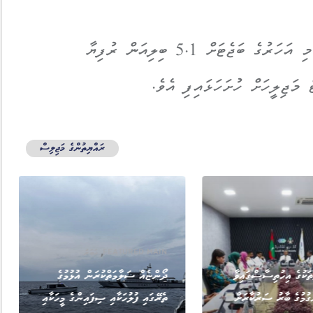
މިދިޔަ އާދީއްތަ ދުވަހު މި ސަރުކާރުން ވަނީ މި އަހަރުގެ ބަޖެޓަށް 5.1 ބިލިއަން ރުފިޔާ
 މަޖިލީހަށް ހުށަހަޅައިފި އެވެ.
ރައްޔިތުންގެ މަޖިލިސް
,
FEATURED MAIN
ޚަބަރު
ަކުގެ އިހުތިސާސްގައިވާ
ދޯންޏެއް ސަލާމަތްކުރަން އުޅުމުގެ
ގުމުގެ ބާރު ސަރުކާރަށް
ތެރޭގައި ފުލުހަކާއި ސިފައިންގެ މީހަކާއި