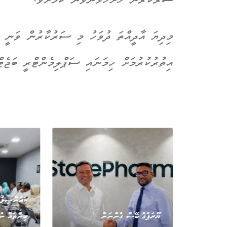
ސަރުކާރުން ހުށަހަޅަންވާނެ ކަމަށެވެ.
އިތުރުކުރުމަށް ހިމަނައި ސަޕްލިމެންޓްރީ ބަޖެޓް
ޚަބަރު
ުމުގެ
ކައުންސިލުތ
ޚަބަރު
ެ މީހަކާއި
ޔޫރަޕުގެ ބޭސް ގެންނަން
ބިންތައް ނެ