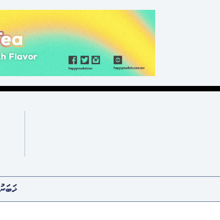
ޚަބަރު