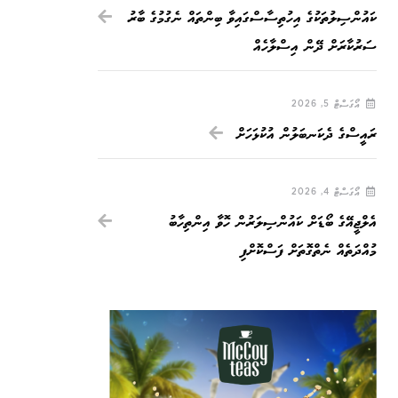
ކައުންސިލުތަކުގެ އިހުތިސާސްގައިވާ ބިންތައް ނެގުމުގެ ބާރު
ސަރުކާރަށް ދޭން އިސްލާހެއް
އޯގަސްޓް 5, 2026
ރައީސްގެ ދެކަނބަލުން އުކުޅަހަށް
އޯގަސްޓް 4, 2026
އެލްޖީއޭގެ ބޯޑަށް ކައުންސިލަރުން ހޮވާ އިންތިހާބު
މުއްދަތެއް ނެތްގޮތަށް ފަސްކޮށްފި