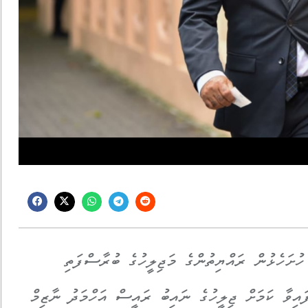
ހުށަހެޅުން ރައްޔިތުންގެ މަޖިލީހުގެ ބުރާސްފަތި
ައިވާ ކަމަށް ޖިލީހުގެ ނައިބު ރައީސް އަހްމަދު ނާޒިމް