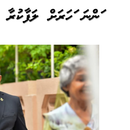
އަންނަ އަހަރަށް ލަފާކުރ