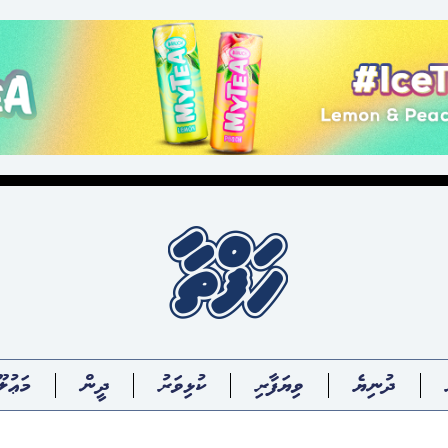
ދުނިޔެ
ވިޔަފާރި
ކުޅިވަރު
ދީން
މަޢުލޫ