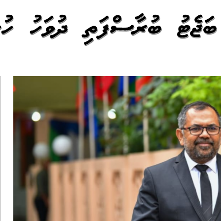
ާ ބަޖެޓު ބުރާސްފަތި ދުވަހު ހުށ