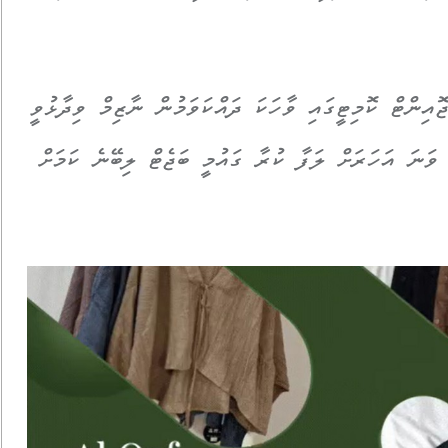
ޖޮއިންޓް ކޮމިޓީގައި ވާހަކަ ދައްކަވަމުން ނާޒިމް ވިދާޅުވީ
ުރިއަށް އޮތް ދެ ދުވަހެއްގެ ތެރޭގައި 2025 ވަނަ އަހަރަށް ލަފާ ކުރާ ގައުމީ ބަޖެޓް ލިބޭނެ ކަމަށް