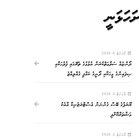
ަހަޅަނީ
އޯގަސްޓް 6, 2026
ދޯންޏެއް ސަލާމަތްކުރަން އުޅުމުގެ ތެރޭގައި ފުލުހަކާއި
ސިފައިންގެ މީހަކާއި ދޯނީގެ ކައްޕި ގެއްލިއްޖެ
އޯގަސްޓް 5, 2026
ޔޫރަޕުގެ ބޭސް ގެންނަން އެސްޓްރަޒެނިކާ އާއެކު
މަޝްވަރާކޮށްފި
އޯގަސްޓް 5, 2026