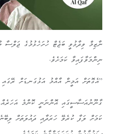
ނާޒިމް ވިދާޅުވީ ބަޖެޓް ހުށަހެޅުމުގެ ޖަލްސާ ބ
ނިންމަވާފައިވާ ކަމަށެވެ.
”އެގޮތަށް އަމީން އާއްމު އަޅުގަނޑަށް ރޭގައި މ
ގާނޫނުއަސާސީގައި އޮންނަނީ ކޮންމެ އަހަރެއް 
ކަމަށް ލަފާ ކުރެވޭ ހަރަދާއި ދައުލަތަށް ލިބޭނ