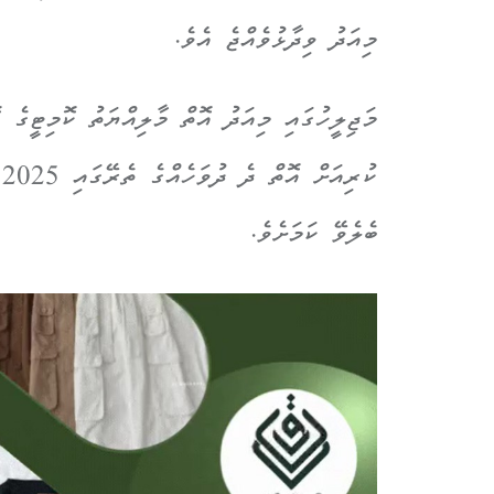
މިއަދު ވިދާޅުވެއްޖެ އެވެ.
މަޖިލީހުގައި މިއަދު އޮތް މާލިއްޔަތު ކޮމިޓީގެ 
ކ
ބެލެވޭ ކަމަށެވެ.