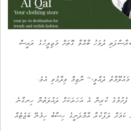
ުރާސްފަތި ދުވަހު ބާއްވާ ގޮތަށް މަޖިލީހުގެ ރައީސް
ައުލޫމާތު ދެއްވީ،“ ނާޒިމް ވިދާޅުވި އެވެ.
ފެށުމުގެ ކުރިން އެ އަހަރަކަށް ދައުލަތުން ހިނގާނެ
ެ ކަމަށް ލަފާކުރާ އާމްދަނީގެ ހިސާބު ހިމެނޭ ބަޖެޓެއް