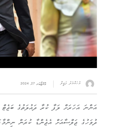
މުހައްމަދު ފަޒީލް
އޮކްޓޯބަރ 27, 2024
އަންނަ އަހަރަށް ލަފާ ކުރާ ދައުލަތުގެ ބަޖެޓް 
ދުވަހުގެ ޖަލްސާއަށް އެޖެންޑާ ކުރަން ނިންމާފ