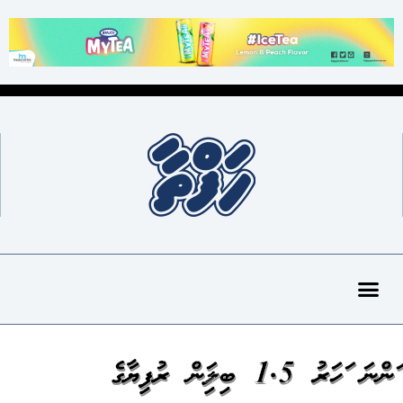
އަންނަ އަހަރު 1.5 ބިލިއަން ރުފިޔާގެ