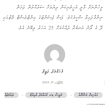
މީހުންނަށް މާލީ އެހީތެރިކަން ދިނުމަށް ސަރުކާރުން ފަށަން
ނިންމާފައިވާ ސްކީމެކެވެ. ފަސް ޕެސެންޓުގެ އިންޓްރެސްޓް ރޭޓުގައި
ދޭ އެ ލޯނު އަނބުރާ ދެއްކުމަށް 25 އަހަރު ލިބޭނެ އެވެ.
މުހައްމަދު ފަޒީލް
އޮކްޓޯބަރ 31, 2024
ހައުސިން މަޝްރޫއު
,
ރައީސް ޑރ. މުހައްމަދު މުއިއްޒު
,
ދައުލަތުގެ