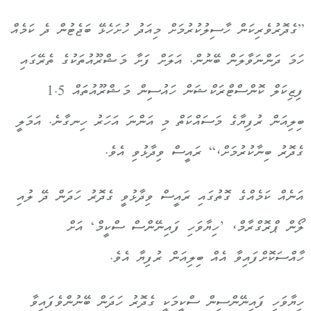
”ގެދޮރުވެރިކަން ހާސިލުކުރުމަށް މިއަދު ހުށަހެޅޭ ބަޖެޓުން ދެ ކަމެއް
ހަމަ ދަންނަވާލަން ބޭނުން. އަލަށް ފަށާ މަޝްރޫއުތަކުގެ ތެރޭގައި
ފިޒިކަލް ކޮންސްޓްރަކްޝަން ހައުސިން މަޝްރޫއުތައް 1.5
ބިލިއަން ރުފިޔާގެ މަސައްކަތް މި އަންނަ އަހަރު ހިނގާނެ. އަމަލީ
ގެދޮރު ބިނާކުރުމަށް،“ ރައީސް ވިދާޅުވި އެވެ.
އަނެއް ކަމެއްގެ ގޮތުގައި ރައީސް ވިދާޅުވީ ގެދޮރު ހަދަން ދޭ ލުއި
ލޯން ޕްރޮގްރާމް، ’ހިޔާވަހި ފައިނޭންސް ސްކީމް‘ އަށް
ހާއްސަކޮށްފައިވާ އެއް ބިލިއަން ރުފިޔާ އެވެ.
ހިޔާވަހި ފައިނޭންސިން ސްކީމަކީ ގެދޮރު ހަދަން ބޭނުންވެފައިވާ