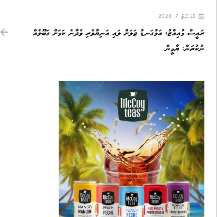
އޯގަސްޓް 7, 2026
ރައީސް މުއިއްޒު، އަޅުގަނޑު ޖަލަށް ލައި އަނިޔާވެރި ވެދާނެ ކަމަށް ގަބޫލެއް
ނުކުރަން: ޔާމީން