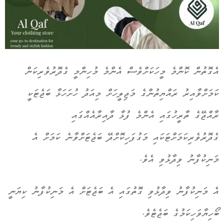
އެގޮތުން ކޮންމެ މީހަކަށްވެސް އެންމެ މުހިންމީ ގެދޮރުވެރިކަން
ކަމަށްވާއިރު ރައްޔިތުންގެ މަޖިލީހަށް މިއަދު ހުށަހަޅާ ބަޖެޓަކީ
ރާއްޖޭގެ ތާރީހުގައި އެންމެ ފުޅާ ދާއިރާއެއްގައި
ގެދޮރުވެރިކަމަށްޓަކައި މަގުފަހިކޮށްދޭ ބަޖެޓަށްވާނެ ކަމަށް އެ
މަނިކުފާނު ވިދާޅުވި އެވެ.
އެ މަނިކުފާނު ވިދާޅުވި ގޮތުގައި އެ ބަޖެޓަށް އެ މަނިކުފާނު ކިޔަނީ
ބޯހިޔާވަހިކަމުގެ ބަޖެޓެވެ.