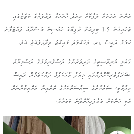
އަންނަ އަހަރަށް ލަފާކޮށް މިއަދު ހުށަހަޅާ ދައުލަތުގެ ބަޖެޓުގައި
ޖަހައިގެން 1.5 ބިލިއަން ރުފިޔާގެ ހައުސިން މަޝްރޫއު ފައްޓަވާނެ
ކަމަށް ރައީސް ޑރ. މުހައްމަދު މުއިއްޒު ވިދާޅުވެއްޖެ އެވެ.
ގައުމީ ޔުނިވާސިޓީގެ ދަރިވަރުންގެ ދަސްވެނިވުމުގެ ރަސްމިޔާތު
ޝަރަފުވެރިކޮށްދެއްވައި މިއަދު ވާހަކަފުޅު ދައްކަވަމުން ރައީސް
ވިދާޅުވީ، ސަރުކާރުގެ ސިޔާސަތުތަކުގެ ތެރެއިން ރައްޔިތުންނަށް
އެކި ކަންކަން މަގުފަހިކޮށްދޭނެ ކަމަށެވެ.