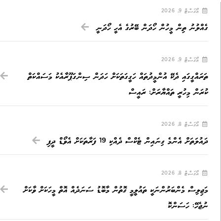
އޯގަސްޓް 9, 2026
ގެއްލުނު ތިން މީހުން ހޯދަން ބޭރުގެ އެހީ ހޯދަނީ
އޯގަސްޓް 9, 2026
ތަރައްގީގައި ދެކޭ އުންމީދުތައް ހަގީގަތަކަށް ހަދަން ސިންގަޕޫރާއެކު މަސައްކަތް
ކުރަން މިހުރީ ތައްޔާރަށް: ރައީސް
އޯގަސްޓް 8, 2026
ދައުލަތަށް އެންމެ ގިނައިން ޓެކްސް ދެއްކި 19 ފަރާތަކަށް އެވޯޑް ދީފި
އޯގަސްޓް 8, 2026
މަޖިލިސް މެންބަރުންނަކީ ތައުލީމީ ގޮތުން މާބޮޑު ސަނަދެއް އޮތް މީހަކަށް ވާކަށް
ނުޖެހޭ: ހަސަންކޮ