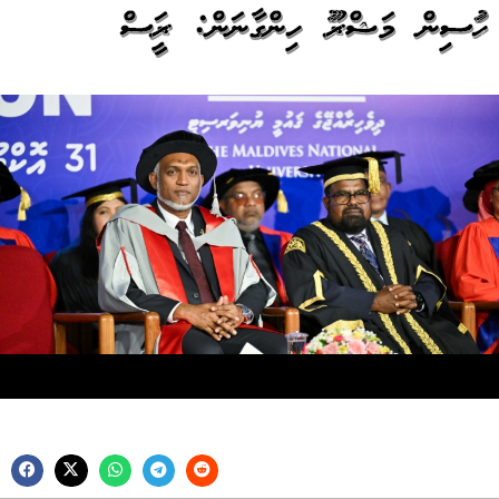
ހައުސިން މަޝްރޫއު ހިންގާނަން: ރައީސް