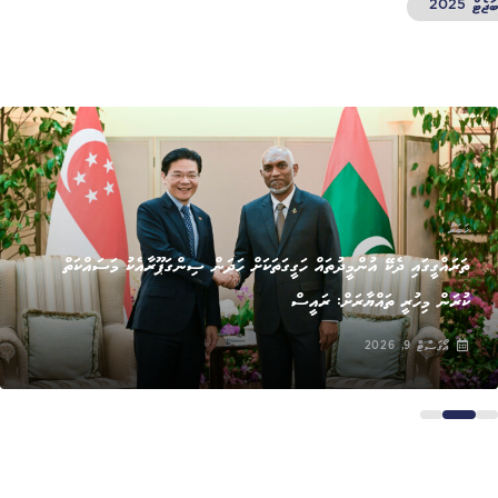
ޓް 2025
ޚަބަރު
ތަރައްގީގައި ދެކޭ އުންމީދުތައް ހަގީގަތަކަށް ހަދަން ސިންގަޕޫރާއެކު މަސައްކަތް
ކުރަން މިހުރީ ތައްޔާރަށް: ރައީސް
އޯގަސްޓް 9, 2026