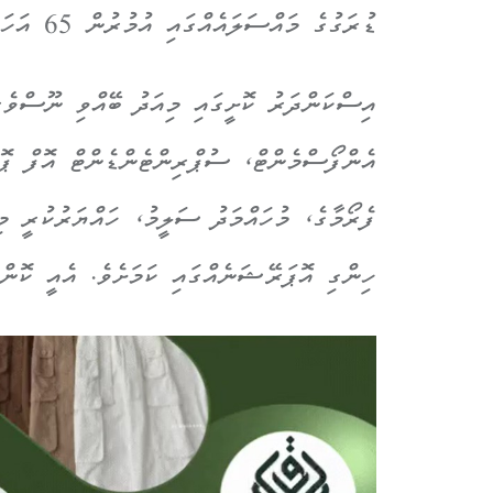
ޑުރަގުގެ މައްސަލައެއްގައި އުމުރުން 65 އަހަރުގެ މީހަކު ހައްޔަރުކޮށްފި އެވެ.
އިސްކަންދަރު ކޮށީގައި މިއަދު ބޭއްވި ނޫސްވެރި
އެންފޯސްމެންޓް، ސުޕްރިންޓެންޑެންޓް އޮފް ޕޮ
ފެރޯމާގެ، މުހައްމަދު ސަލީމު، ހައްޔަރުކުރީ މި
ހިންގި އޮޕަރޭޝަނެއްގައި ކަމަށެވެ. އެއީ ކޮން 