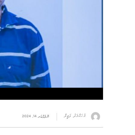
މުހައްމަދު ފަޒީލް
ނޮވެމްބަރ 14, 2024