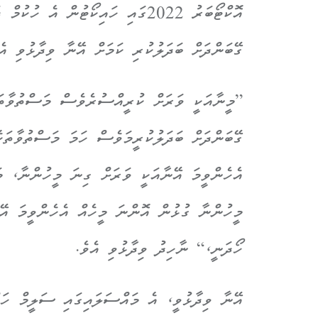
ގޭބަންދަށް ބަދަލުކުރި ކަމަށް އޭނާ ވިދާޅުވި އެ
”މީނާއަކީ ވަރަށް ކުރީއްސުރެވެސް މަސްތުވާތަކ
ގޭބަންދަށް ބަދަލުކުރީމަވެސް ހަމަ މަސްތުވާތަކެ
އެހެންވީމަ އޭނާއަކީ ވަރަށް ގިނަ މީހުންނާ، މަ
މީހުންނާ ގުޅުން އޮންނަ މީހެއް އެހެންވީމަ އޭ
ހޯދަނީ،“ ނާހިދު ވިދާޅުވި އެވެ.