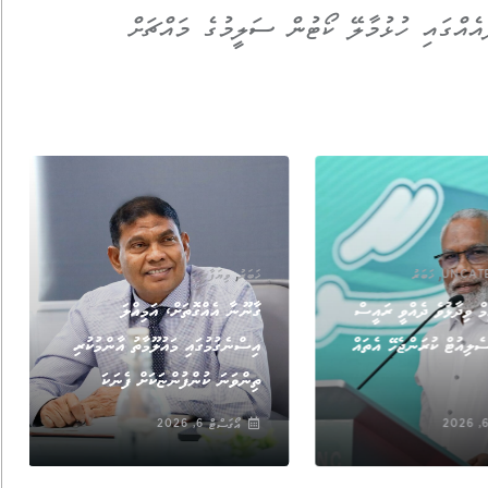
އެއްގައި ހުޅުމާލޭ ކޯޓުން ސަލީމުގެ މައްޗަށް
,
,
UNCAT
ޚަބަރު
ޚަބަރު
ވިޔަފާރި
މް ވިދާޅުވެ ދެއްވީ ރައީސް
ގާނޫނާ އެއްގޮތަށް، އަމިއްލަ
ެލިއުޓް ކުރަންޖެހޭ އެތައް
އިސްނެގުމުގައި މައުލޫމާތު އާންމުކުރި
ތިންވަނަ ކުންފުންޏަކަށް ފެނަކަ
އޯގަސްޓް 6, 2026