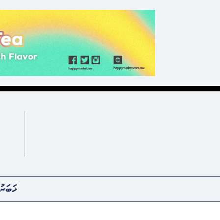
ޚަބަރު