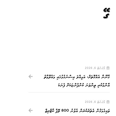
 ގޭ
އޯގަސްޓް 6, 2026
ގާނޫނާ އެއްގޮތަށް، އަމިއްލަ އިސްނެގުމުގައި މައުލޫމާތު
އާންމުކުރި ތިންވަނަ ކުންފުންޏަކަށް ފެނަކަ
އޯގަސްޓް 6, 2026
ވައިގެމަގުން އެތެރެކުރަން އުޅުނު 800 ވޭޕް ކާޓްރިޖް