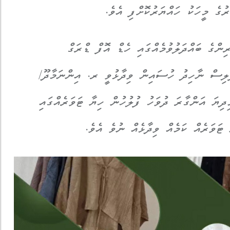
ންގެ ބައްދަލުވުމެއްގައި ހެޑް އޮފް ޑްރަގް
ލިސް ނާހިދު ހުސައިން ވިދާޅުވީ ރ. އިންނަމާދޫ/
ދިޔަ އަންގާރަ ދުވަހު ފުލުހުން ހިޔާ ޓަވަރެއްގައި
ޓަވަރެއް ކަމެއް ވިދާޅެއް ނުވެ އެވެ.