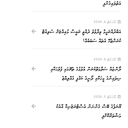
އަތުލައިގެންފި
އޯގަސްޓް 6, 2026
އަބްދުއްރަހީމް ވިދާޅުވެ ދެއްވީ ރައީސް މުއިއްޒަށް ސެލިއުޓް
ކުރަންޖެހޭ އެތައް ސަބަބެއް!
އޯގަސްޓް 6, 2026
ދޯންޏެއް ސަލާމަތްކުރަން އުޅުމުގެ ތެރޭގައި ފުލުހަކާއި
ސިފައިންގެ މީހަކާއި ދޯނީގެ ކައްޕި ގެއްލިއްޖެ
އޯގަސްޓް 5, 2026
ޔޫރަޕުގެ ބޭސް ގެންނަން އެސްޓްރަޒެނިކާ އާއެކު
މަޝްވަރާކޮށްފި