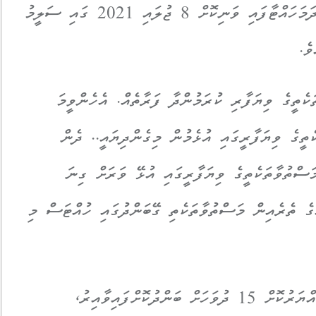
އޮކްޓޯބަރު 2022ގައި ހައިކޯޓުން އެ ހުކުމް ދަމަހައްޓާފައި ވަނިކޮށް 8 ޖުލައި 2021 ގައި ސަލީމު
ވެ.
ެތީގެ ވިޔަފާރި ކުރަމުންދާ ފަރާތެއް. އެހެންވީމަ
ތީގެ ވިޔަފާރީގައި އުޅެމުން މިގެންދިޔައީ.. ދެން
ސްތުވާތަކެތީގެ ވިޔަފާރީގައި އުޅޭ ވަރަށް ގިނަ
ގެ ތެރެއިން މަސްތުވާތަކެތި ގޭބަންދުގައި ހުއްޓަސް މި
އޭނާ ވިދާޅުވީ، އެ މައްސަލައިގައި ސަލީމް ހައްޔަރުކޮށް 15 ދުވަހަށް ބަންދުކޮށްފައިވާއިރު،