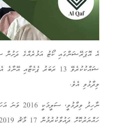
އެ އޮޕަރޭޝަންގައި ކޯޓު އަމުރެއްގެ ދަށުން ސ
ޝައްކުކުރެވޭ 13 ރަބަރު ޕެކެޓާއި
ވިދާޅުވި އެވެ.
ނާހިދު ވިދާޅުވީ،