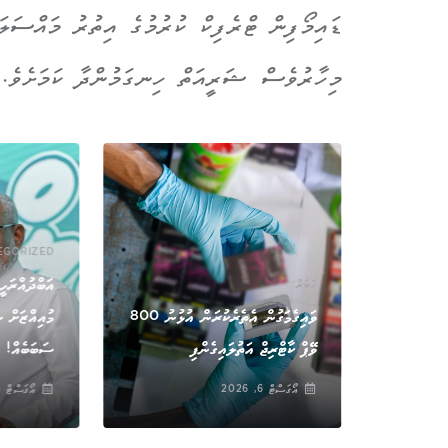
ޑައިމޯފިން ޓްރެފިކް ކުރުމުގެ އިތުރު މައްސަލަ
މިހާރުވެސް ޝަރީއަތް ހިނގަމުންދާ ކަމަށެވެ.
EGORIZED
އަބްދުއްރަހީ
ޚަބަރު
ންމުކުރި
ވައިގެމަގުން އެތެރެކުރަން އުޅުނު 800
މުއިއްޒަށް ސ
ަކަ
ވޭޕް ކާޓްރިޖް އަތުލައިގެންފި
ސަބަބެއް!
އޯގަސްޓް 6, 2026
އޯގަސްޓް 6, 2026