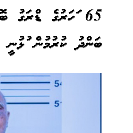
65 އަހަރުގެ ޑްރަގު ބޮޑެ
ބަންދު ކުރުމުން އުޅުނީ ޑުރ