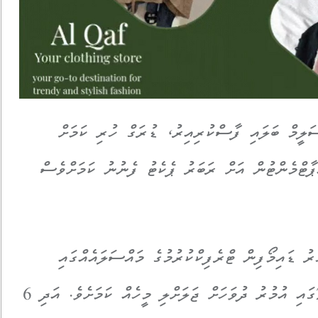
ަލީމް ބަލައި ފާސްކުރިއިރު، ޑުރަގް ހުރި ކަމަށް
 އޭނާގެ އެޕާޓްމެންޓުން އަށް ރަބަރު ޕެކެޓު ފެނުނު ކަމަށްވެސް
 ސަލީމަކީ 2016 ވަނަ އަހަރު ޑައިމޯފިން ޓްރެފިކްކުރުމުގެ މައްސަލައެއްގައި
ހައްޔަރުކޮށް ދައުވާކުރުމުން 17 މާޗު 2019ގައި އުމުރު ދުވަހަށް ޖަލަށްލި މީހެއް ކަމަށެވެ. އަދި 6