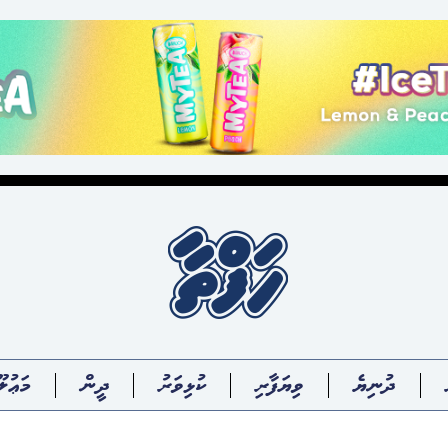
ދުނިޔެ
ވިޔަފާރި
ކުޅިވަރު
ދީން
މަޢުލޫ