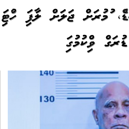
އް، އުމުރަށް ޖަލަށް ލާފައި ހުއްޓައި
ަގް ވިއްކުމުގައި