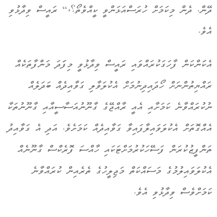
ދޭން. ދެން މިކަމަށް ހުރަސްއަޅަންވީ ކީއްވެތޯ؟،“ ރައީސް ވިދާޅުވި
އެވެ.
އެކަަންކަން ފާހަގަކުރައްވައި ރައީސް ވިދާޅުވީ މިފަަދަ މަންފާތަކެއް
ރައްޔިތުންނަށް ހޯދައިދިނުމަށް އެކުލަވާލި ގަވާއިދެއް ބަދަލެއް
ނުކުރައްވާނެ ކަމަށާއި އެއީ ރާއްޖޭގެ ގާނޫނުއަސާސީއާއި ގާނޫނުތަކާ
އެއްގޮތަށް އެކުލަވައިލާފައިވާ ގަވާއިދެއް ކަމަށެވެ. އަދި އެ ގަވާއިދު
ތަންފީޒުކުރަން ފަސޭހަކުރުމަށްޓަކައި ހާއްސަ ފޮރެކްސް ގާނޫނެއް
އެކުލަވައިލުމުގެ މަސައްކަތް މަޖިލީހުގެ ތެރެއިން ކުރައްވާނެ
ކަމަށްވެސް ވިދާޅުވި އެވެ.