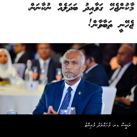
މާރުކުރަންޖެހޭ ގަވާއިދު ބަދަލެއް ނުކުރާނަން،
ޖެހޭނީ ތަބާވާން!
ރައީސް ޑރ. މުހައްމަދު މުއިއްޒު