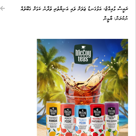
ރައީސް މުއިއްޒު، އަޅުގަނޑު ޖަލަށް ލައި އަނިޔާވެރި ވެދާނެ ކަމަށް ގަބޫލެއް
ނުކުރަން: ޔާމީން