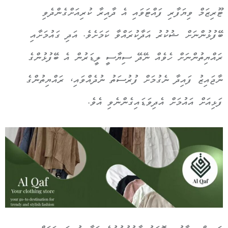
ޓޫރިޒަމް ވިޔަފާރި ފައްޓަވައި އެ ދާއިރާ ކުރިއަށްގެންދެވި
ބޭފުޅުންނަށް ޝުކުރު އަދާކުރައްވާ ކަމަށެވެ. އަދި ގައުމަށާއި
ރައްޔިތުންނަށް ހެވެއް ނޭދޭ ސިޔާސީ ލީޑަރުން އެ ބޭފުޅުންގެ
ނާޖައިޒު ފައިދާ ނެގުމަށް ފުރުސަތު ނުދެއްވައި، ރައްޔިތުންގެ
ފަޅިއަށް އައުމަށް އެދިވަޑައިގެންނެވި އެވެ.