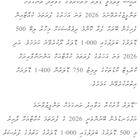
ރައީސް ވިދާޅުވީ ޑޮލަރު މާރުކުރުމުގެ ގަވާއިދު ރަނގަޅަށް
ތަންފީޒުކުރެވޭނަމަ 2026 ވަނަ އަހަރުގެ ފުރަތަމަ ކުއާޓާއިން
ފެށިގެން ބޭރަށް ފުރާ ކޮންމެ ދިވެއްސަކަށް މިހާރު ލިބޭ 500
ޑޮލަރުގެ ބަދަލުގައި 1،000 ޑޮލަރު ދޫކުރެވޭނެ ކަމަށެވެ. އަދި
2026 ވަނަ އަހަރުގެ ފުރަތަމަ ކުއާޓާއަށް އަންނަންވާއިރަށް
ކްރެޑިޓް ކާޑުތަކުގެ ލިމިޓު 750 ޑޮލަރުން 1،400 ޑޮލަރަށް
އިތުރުކުރެވޭނެ ކަމަށެވެ.
”ޑޮލަރު މާރުކުރާ ގަވާއިދު ރަނގަޅަށް ތަންފީޒުވާނަމަ
އަޅުގަނޑުމެން ބޭނުންވަނީ 2026 ގެ ފުރަތަމަ ކުއާޓާއަށް ދާއިރު
މި 500 ޑޮލަރުގެ ބަދަލުގައި 1،000 ޑޮލަރުގެ ގަތުމުގެ ފުރުސަތު