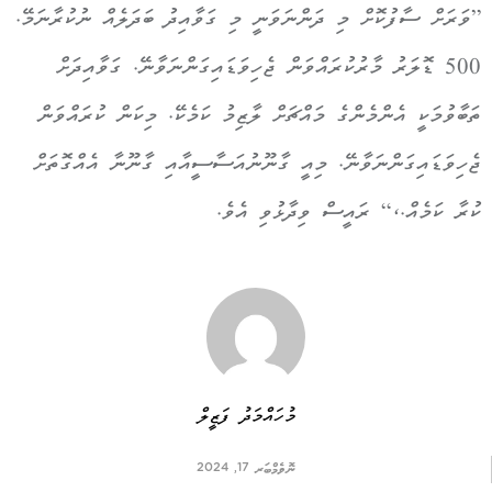
”ވަރަށް ސާފުކޮށް މި ދަންނަވަނީ މި ގަވާއިދު ބަދަލެއް ނުކުރާނަމޭ.
500 ޑޮލަރު މާރުކުރައްވަން ޖެހިވަޑައިގަންނަވާނޭ. ގަވާއިދަށް
ތަބާވުމަކީ އެންމެންގެ މައްޗަށް ލާޒިމު ކަމެކޭ. މިކަން ކުރައްވަން
ޖެހިވަޑައިގަންނަވާނޭ. މިއީ ގާނޫނުއަސާސީއާއި ގާނޫނާ އެއްގޮތަށް
ކުރާ ކަމެއް.،“ ރައީސް ވިދާޅުވި އެވެ.
މުހައްމަދު ފަޒީލް
ނޮވެމްބަރ 17, 2024