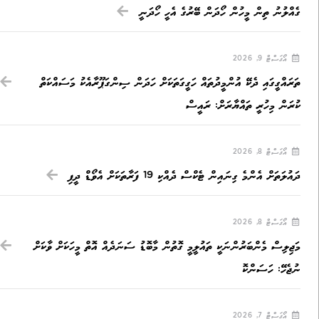
ގެއްލުނު ތިން މީހުން ހޯދަން ބޭރުގެ އެހީ ހޯދަނީ
އޯގަސްޓް 9, 2026
ތަރައްގީގައި ދެކޭ އުންމީދުތައް ހަގީގަތަކަށް ހަދަން ސިންގަޕޫރާއެކު މަސައްކަތް
ކުރަން މިހުރީ ތައްޔާރަށް: ރައީސް
އޯގަސްޓް 8, 2026
ދައުލަތަށް އެންމެ ގިނައިން ޓެކްސް ދެއްކި 19 ފަރާތަކަށް އެވޯޑް ދީފި
އޯގަސްޓް 8, 2026
މަޖިލިސް މެންބަރުންނަކީ ތައުލީމީ ގޮތުން މާބޮޑު ސަނަދެއް އޮތް މީހަކަށް ވާކަށް
ނުޖެހޭ: ހަސަންކޮ
އޯގަސްޓް 7, 2026