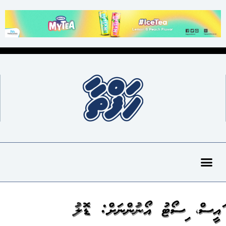
ރައީސް، ރިސޯޓު އޯނަރުންނަށް: ޑޮލަރު