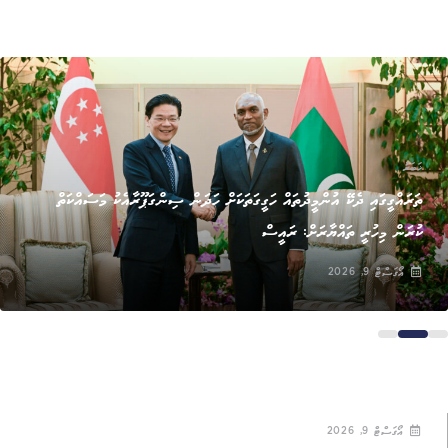
ޚަބަރު
ތަރައްގީގައި ދެކޭ އުންމީދުތައް ހަގީގަތަކަށް ހަދަން ސިންގަޕޫރާއެކު މަސައްކަތް
ކުރަން މިހުރީ ތައްޔާރަށް: ރައީސް
އޯގަސްޓް 9, 2026
އޯގަސްޓް 9, 2026