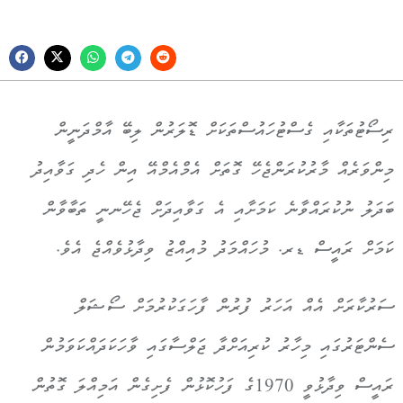
ރިސޯޓުތަކާއި ގެސްޓުހައުސްތަކަށް ޑޮލަރުން ލިބޭ އާމްދަނީން
މިންވަރެއް މާރުކުރަންޖެހޭ ގޮތަށް އެމްއެމްއޭ އިން ހެދި ގަވާއިދު
ބަދަލު ނުކުރައްވާނެ ކަމަށާއި އެ ގަވާއިދަށް ޖެހޭނނީ ތަބާވާން
ކަމަށް ރައީސް ޑރ. މުހައްމަދު މުއިއްޒު ވިދާޅުވެއްޖެ އެވެ.
ސަރުކާރަށް އެއް އަހަރު ފުރުން ފާހަގަކުރުމަށް ސޯޝަލް
ސެންޓަރުގައި މިހާރު ކުރިއަށްދާ ޖަލްސާގައި ވާހަކަދައްކަވަމުން
ރައީސް ވިދާޅުވީ 1970ގެ ފަހުކޮޅުން ފެށިގެން އަމިއްލަ ގޮތުން