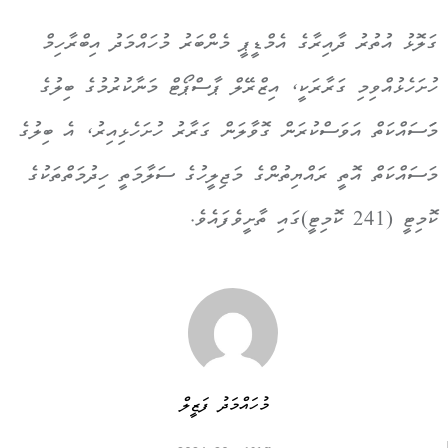
ގަލޮޅު އުތުރު ދާއިރާގެ އެމްޑީޕީ މެންބަރު މުހައްމަދު އިބްރާހިމް
ހުށަހެޅުއްވިމި ގަރާރަކީ، އިޒްރޭލް ޕާސްޕޯޓް މަނާކުރުމުގެ ބިލުގެ
މަަސައްކަތް އަވަސްކުރަން ގޮވާލަން ގަރާރު ހުށަހެޅިއިރު، އެ ބިލުގެ
މަސައްކަތް އޮތީ ރައްޔިތުންގެ މަޖިލީހުގެ ސަލާމަތީ ހިދުމަތްތަކުގެ
ކޮމިޓީ (241 ކޮމިޓީ)ގައި ތާށީވެފައެވެ.
މުހައްމަދު ފަޒީލް