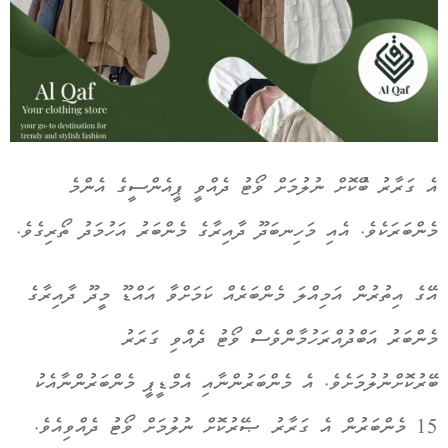
އެ ގަރާރު ބޭުކޮށް ނުލުމަށް ވޯޓު ދެއްވީ ޕީއެންސީގެ އެންމެ
މެންބަރަކެވެ. އެއި މަހިނބަދޫ ދާއިރާގެ މެންބަރު އަހުމަދު ތޯރިގެވެ.
އޭގެ އިތުރުން އަމިއްލަ މެންބަރެއް ކަމަށްވާ އައްޑޫ މީދޫ ދާއިރާގެ
މެންބަރު އަބްދުއްރަހުމާންވެސް ވޯޓު ދެއްވި ގަރަރު
ބޭރުކޮށްނުލުމަށެވެ. އެ މެންބަރުންނާއި އެމްޑީޕީ މެންބަރުންނާއެކު
15 މެންބަރުން އެ ގަރާރު ޞޭރުކޮށް ނުލުމަށް ވޯޓު ދެއްވިއެވެ.