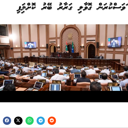
އަވަސްކުރަން ގޮވާލި ގަރާރު ބޭރު ކޮށްލައިފި