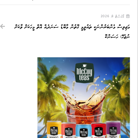
އޯގަސްޓް 8, 2026
މަޖިލިސް މެންބަރުންނަކީ ތައުލީމީ ގޮތުން މާބޮޑު ސަނަދެއް އޮތް މީހަކަށް ވާކަށް
ނުޖެހޭ: ހަސަންކޮ