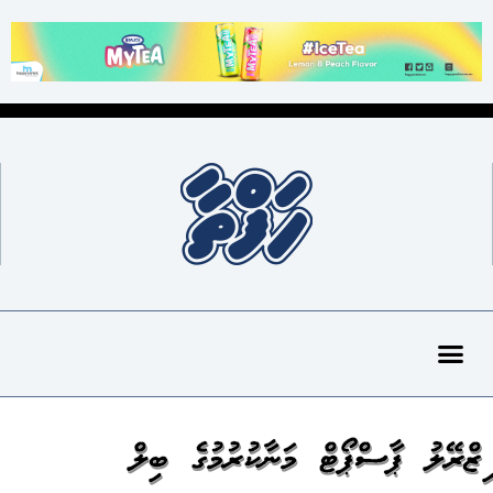
އިޒްރޭލު ޕާސްޕޯޓް މަނާކުރުމުގެ ބިލް