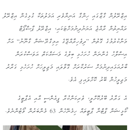
އިޒްރޭލުން ގާޒާގައި ހިންގާ އަނިޔާވެރި އަމަލުތަކާ ގުޅިގެން އިޒްރޭލު
ރައްޔިތުން ރާއްޖެ އަޔަނުދިނުމަށްޓަކައި، އިޒްރޭލު ޕާސްޕޯޓް
މަނާކުރުމުގެ ގޮތުން ”ދިވެހިރާއްޖޭގެ އިމިގްރޭޝަން ގާނޫނު“ އަށް
އިސްލާހު ގެންނަން ހުށަހެޅި ބިލުގެ މަސައްކަތް އަވަސްކުރަން
ބާރުއަޅައިދިނުމަށް ސަރުކާރަށް ގޮވާލައި މަޖިލީހަށް ހުށަހެޅި ގަރާރު
މަޖިލީހުން ބޭރު ކޮށްލައިފި އެވެ.
އެ ގަރާރު ބޭރުކޮށްލީ، ވެރިކަންކުރާ ޕީއެންސީ އާއި އެޕާޓީގެ
ކޯޅީޝަން ޕާޓްނާ ޕާޓީތައް ހިމެނޭހެން 63 މެންބަރުން ވޯޓުންނެވެ.