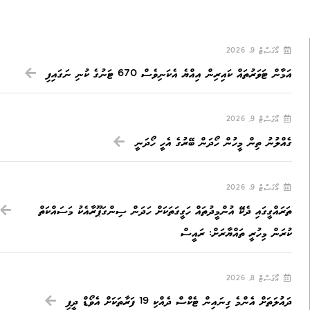
އޯގަސްޓް 9, 2026
އަމާން ޓަވަރުތައް ކައިރިން އިއްޔެ އެކަނިވެސް 670 ޓަނުގެ ކުނި ނަގައިފި
އޯގަސްޓް 9, 2026
ގެއްލުނު ތިން މީހުން ހޯދަން ބޭރުގެ އެހީ ހޯދަނީ
އޯގަސްޓް 9, 2026
ތަރައްގީގައި ދެކޭ އުންމީދުތައް ހަގީގަތަކަށް ހަދަން ސިންގަޕޫރާއެކު މަސައްކަތް
ކުރަން މިހުރީ ތައްޔާރަށް: ރައީސް
އޯގަސްޓް 8, 2026
ދައުލަތަށް އެންމެ ގިނައިން ޓެކްސް ދެއްކި 19 ފަރާތަކަށް އެވޯޑް ދީފި