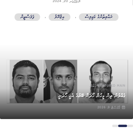
ނޮވެމްބަރ 20, 2024
ރައްޔިތުންގެ މަޖިލިސް
,
އިޒްރޭލު
,
ފަލަސްތީން
,
FEATURED MAIN
ޚަބަރު
ގެއްލުނު ތިން މީހުން ހޯދަން ބޭރުގެ އެހީ ހޯދަނީ
އޯގަސްޓް 9, 2026