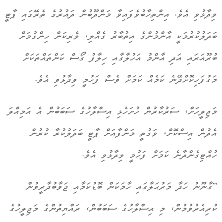
ވިދާޅުވި އެވެ. އިންތިހާބުވެފައިވާ މަންދޫބުން ދައުރުގެ ތެރޭގައި ޕާޓީ
ބަދަލުކުރުމަކީ އާންމުންގެ އިތުބާރު ގެއްލި، ވެރިކަން ހިންގުމަށް
ބުރޫއަރައި އަދި އާންމު އަހުލާގާއި ހިލާފު ގޯސް ކަންތައްތަކަށް
މަގުފަހިކޮށްދޭނެ ކަމެއް ކަމަށް ވެސް ފަހުމީ ވިދާޅުވި އެވެ.
މަޖިލީހަށް، ސަރުކާރުން ހުށަހެޅި އިސްލާހުގެ ސަބަބުން އެ އަމިއްލަ
އެދުން އިސްކޮށް، ވަގުތީ މަންފާއަށް ޕާޓީ ބަދަލުކުރާ ކުރުން
ހުއްޓިގެންދާނެ ކަމަށް ފަހުމީ ވިދާޅުވި އެވެ.
”ގާނޫނު ހަދާ މަރުޙަލާގައި ހާމަކަން ބޮޑުކަމާއި ޖަވާބުދާރީވުން
ކުރިއެރުވުމުން، މި އިސްލާހުގެ ސަބަބުން، ރައްޔިތުންގެ މަޖިލީހުގެ