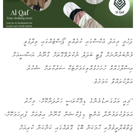
ފަހުމީ މިއަދު އެކްސްގައި ކުރެއްވި ޕޯސްޓެއްގައި ވިދާޅުވީ
މެންބަރުންނަށް ޕާޓީ ބަދަލު ނުކުރެވޭގޮތަށް ގާނޫނު އަސާސީއަށް
އިސްލާހެއްއް ހުށަހެޅުއްވިކަމަށްޓަކާ ސަރުކާރަށް ޝުކުރު
އަދާކުރައްވާ ކަމަށެވެ.
”މިއީ އަޅުގަނޑުމެންގެ ޑިމޮކްރަސީ ހަރުދަނާކޮށް، މިހާރު
އަމަލުކުރަމުންދާ އެންޓި ޑިފެކްޝަން ގާނޫނު އިތުރަށް ފުރިހަމަކޮށް،
ޖަވާބުދާރީވުމާއި ހާމަކަން ބޮޑު ގޮތެއްގައި ކަންކަން ކުރިއަށް