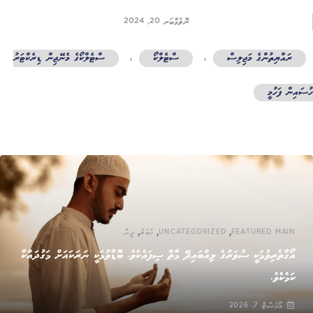
ނޮވެމްބަރ 20, 2024
ރައްޔިތުންގެ މަޖިލިސް
,
ސްޓެލްކޯ
,
ސްޓެލްކޯގެ މެނޭޖިން ޑިރެކްޓަރު
ސައިން ފަހުމީ
,
,
,
FEATURED MAIN
UNCATEGORIZED
ޚަބަރު
ދީން
އޯގާތެރިވުމަކީ ސުވަރުގެ ލިއްބައިދޭ މާތް ސިފައެކެވެ. ބޮޑާވުމަކީ ނަރަކައަށް މަގުދައްކާ
ކަމެކެވެ.
އޯގަސްޓް 7, 2026