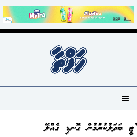
ޕާޓީ ބަދަލުކުރުމުން ގޮނޑި ގެއްލޭ