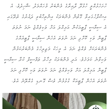
ހުށަހެޅުއްވީ ހުޅުދޫ ދާއިރާގެ މެންބަރު މުހައްމަދު ޝާހިދެވެ. އެ
އިސްލާހުގައިވާ ގޮތުން މެންބަރަކު އިންތިހާބުވި ދައުރުގެ ތެރޭގައި
އެ ސިޔާސީ ޕާޓީއަކުން އަމިއްލަ އަށް ވަކިވެއްޖެ ނަމަ ނުވަތަ
ޕާޓީން ވަކި ކޮށްފި ނަމަ ނުވަތަ އެހެން ސިޔާސީ ޕާޓީއެއްގެ
މެންބަރަކަށް ވެއްޖެ ނަމަ އެ މީހަކު މަޖިލިހުގެ މެންބަރުކަމުން
ވަކިވާނެ ކަމަށެވެ. އަދި މެންބަރަކު މިހާރު ތަމްސީލް ކުރާ ސިޔާސީ
ޕާޓީން އަމިއްލަ އަށް ވަކިވެއްޖެ ނަމަ ނުވަތަ ވަކި ކޮށްފި ނަމަ
ނުވަތަ އެހެން ޕާޓީއަކާ ގުޅުމުން ވެސް ގޮނޑި ގެއްލޭނެ އެވެ.