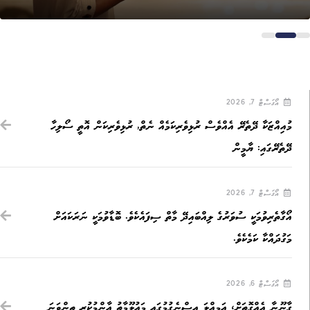
އޯގަސްޓް 7, 2026
މުއިއްޒަކާ ދޭތެރޭ އެއްވެސް ރުޅިވެރިކަމެއް ނެތް, ރުޅިވެރިކަން އޮތީ ސޯލިހާ
ދޭތެރޭގައި: ޔާމީން
އޯގަސްޓް 7, 2026
އޯގާތެރިވުމަކީ ސުވަރުގެ ލިއްބައިދޭ މާތް ސިފައެކެވެ. ބޮޑާވުމަކީ ނަރަކައަށް
މަގުދައްކާ ކަމެކެވެ.
އޯގަސްޓް 6, 2026
ގާނޫނާ އެއްގޮތަށް، އަމިއްލަ އިސްނެގުމުގައި މައުލޫމާތު އާންމުކުރި ތިންވަނަ