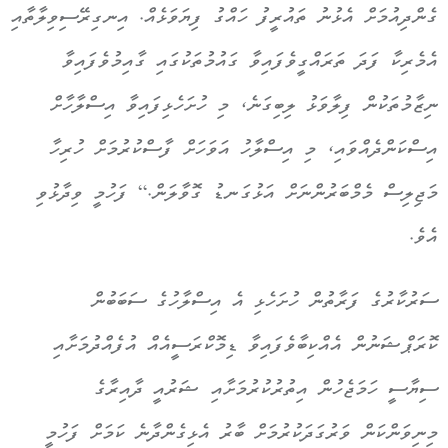
ގެންދިއުމަށް އެޅުނު ތައުރީފު ހައްގު ފިޔަވަޅެއް. އިނގިރޭސިވިލާތާއި
އެމެރިކާ ފަދަ ތަރައްގީވެފައިވާ ގައުމުތަކުގައި ގާއިމުވެފައިވާ
ނިޒާމުތަކުން ފިލާވަޅު ލިބިގަނެ، މި ހުށަހެޅިފައިވާ އިސްލާހާށް
އިސްކަންދެއްވައި، މި އިސްލާހު އަވަހަށް ފާސްކުރުމަށް ހުރިހާ
މަޖިލިސް މެމްބަރުންނަށް އަޅުގަނޑު ގޮވާލަން.“ ފަހުމީ ވިދާޅުވި
އެވެ.
ސަރުކާރުގެ ފަރާތުން ހުށަހެޅި އެ އިސްލާހުގެ ސަބަބުން
ކޮރަޕްޝަނުން އެއްކިބާވެފައިވާ ޑިމޮކްރަސީއެއް އުފެއްދުމަށާއި
ސިޔާސީ ހަމަޖެހުން އިތުރުކުރުމަށާއި ޝަރުއީ ދާއިރާގެ
މިނިވަންކަން ވަރުގަދަކުރުމަށް ބާރު އެޅިގެންދާނެ ކަމަށް ފަހުމީ