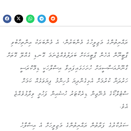
ރައްޔިތުންގެ މަޖިލީހުގެ މެންބަރުން، އެ މެންބަރަކު އިންތިހާބުވި
ޕާޓީނޫން އެހެން ޕާޓީއަކަށް ބަދަލުވެއްޖެނަމަ ގޮނޑި ގެއްލޭ ގޮތަށް
ގާނޫނުއަސާސީއަށް ހުށަހަޅައިފައިވާ އިސްލާހަކީ ޑިމޮކްރަސީ
ހަރުދަނާ ކުރުމަށް އެޅިގެންދިޔަ މުހިންމު ފިޔަވަޅެއް ކަމަށް
ސްޓެލްކޯގެ މެނޭޖިން ޑިރެކްޓަރު ހުސެއިން ފަހުމީ ވިދާޅުވެއްޖެ
އެވެ.
ސަރުކާރުގެ ފަރާތުން ރައްޔިތުންގެ މަޖިލީހަށް އެ އިސްލާހު