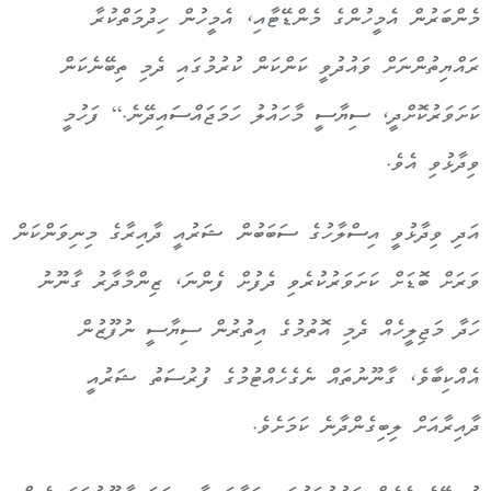
މެންބަރުން އެމީހުންގެ މެންޑޭޓާއި، އެމީހުން ހިދުމަތްކުރާ
ރައްޔިތުންނަށް ވައުދުވީ ކަންކަން ކުރުމުގައި ދެމި ތިބޭނެކަން
ކަށަވަރުކޮށްދީ، ސިޔާސީ މާހައުލު ހަމަޖައްސައިދޭނެ.“ ފަހުމީ
ވިދާޅުވި އެވެ.
އަދި ވިދާޅުވީ އިސްލާހުގެ ސަބަބުން ޝަރުއީ ދާއިރާގެ މިނިވަންކަން
ވަރަށް ބޮޑަށް ކަށަވަރުކުރެވި ދެފުށް ފެންނަ، ޒިންމާދާރު ގާނޫނު
ހަދާ މަޖިލީހެއް ދެމި އޮތުމުގެ އިތުރުން ސިޔާސީ ނުފޫޒުން
އެއްކިބާވެ، ގާނޫނުތައް ނެގެހެއްޓުމުގެ ފުރުސަތު ޝަރުއީ
ދާއިރާއަށް ލިބިގެންދާނެ ކަމަށެވެ.