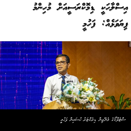
އިސްލާހަކީ ޑިމޮކްރަސީއަށް މުހިންމު
ފިޔަވަޅެއް: ފަހުމީ
ސްޓެލްކޯގެ މެނޭޖިން ޑިރެކްޓަރު ހުސައިން ފަހުމީ