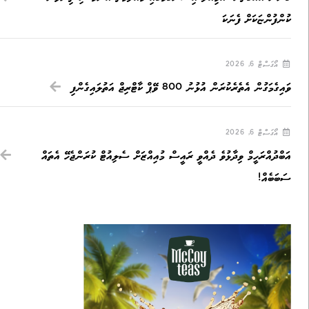
ކުންފުންޏަކަށް ފެނަކަ
އޯގަސްޓް 6, 2026
ވައިގެމަގުން އެތެރެކުރަން އުޅުނު 800 ވޭޕް ކާޓްރިޖް އަތުލައިގެންފި
އޯގަސްޓް 6, 2026
އަބްދުއްރަހީމް ވިދާޅުވެ ދެއްވީ ރައީސް މުއިއްޒަށް ސެލިއުޓް ކުރަންޖެހޭ އެތައް
ސަބަބެއް!