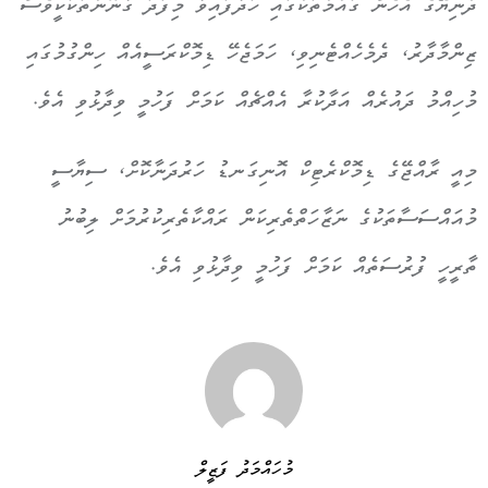
ދުނިޔޭގެ އެހެން ގައުމުތަކުގައި ހަދާފައިވާ މިފަދަ ގާނޫނުތަކަކީވެސް
ޒިންމާދާރު، ދެމެހެއްޓެނިވި، ހަމަޖެހޭ ޑިމޮކްރަސީއެއް ހިންގުމުގައި
މުހިއްމު ދައުރެއް އަދާކުރާ އެއްޗެއް ކަމަށް ފަހުމީ ވިދާޅުވި އެވެ.
މިއީ ރާއްޖޭގެ ޑިމޮކްރެޓިކް އޮނިގަނޑު ހަރުދަނާކޮށް، ސިޔާސީ
މުއައްސަސާތަކުގެ ނަޒާހަތްތެރިކަން ރައްކާތެރިކުރުމަށް ލިބުނު
ތާރީހީ ފުރުސަތެއް ކަމަށް ފަހުމީ ވިދާޅުވި އެވެ.
މުހައްމަދު ފަޒީލް