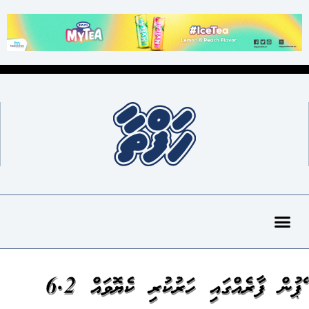
ޓޭޕުން ފާރެއްގައި ހަރުކުރި ކެޔޮވައް 6.2