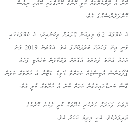
އޭނާ އެ ދޮންކެޔޮވައް ކާލީ ހޮންގް ކޮންގްގައި ބޭއްވި ނިއުސް
ކޮންފަރެންސެއްގަ އެވެ.
އެ ކެޔޮވައް 6.2 މިލިއަން ޑޮލަރަށް ވިކުނުއިރު، އެ ކެޔޮވަކުގައި
ވަނީ ތިން ފަހަރަށް ބަދަލުކޮށްފަ އެވެ. އެގޮތުން 2019 ވަނަ
އަހަރު އެންމެ ފުރަތަމަ އެގޮތަށް ދައްކާލަން ބެހެއްޓި ފަހަރު
ޕާފޯމަންސް އާޓިސްޓެއް ކަމަށްވާ ޑޭވިޑް ޑަޓޫނާ އެ ކެޔޮވައް ބަލަން
ގޮސް ބަނޑުހައިވެގެން ކަމަށް ބުނެ އެ ކެޔޮވައް ކާލީ އެވެ.
ދެވަނަ ފަހަރަށް ހަރުކުރި ކެޔޮވައް ކާލީ ދެކުނު ކޮރެއާގެ
ދަރިވަރެކެވެ. އެއީ މިދިޔަ އަހަރު އެވެ.