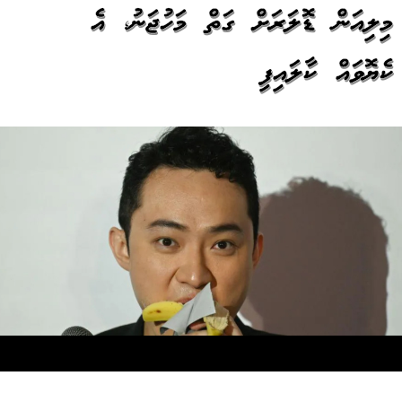
މިލިއަން ޑޮލަރަށް ގަތް މަހުޖަނު، އެ
ކެޔޮވައް ކާލައިފި