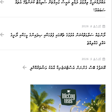
އަބްދުއްރަހީމް ވިދާޅުވެ ދެއްވީ ރައީސް މުއިއްޒަށް ސެލިއުޓް ކުރަންޖެހޭ އެތައް
ސަބަބެއް!
އޯގަސްޓް 6, 2026
ދޯންޏެއް ސަލާމަތްކުރަން އުޅުމުގެ ތެރޭގައި ފުލުހަކާއި ސިފައިންގެ މީހަކާއި ދޯނީގެ
ކައްޕި ގެއްލިއްޖެ
އޯގަސްޓް 5, 2026
ޔޫރަޕުގެ ބޭސް ގެންނަން އެސްޓްރަޒެނިކާ އާއެކު މަޝްވަރާކޮށްފި