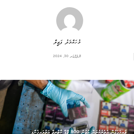
މުހައްމަދު ފަޒީލް
ނޮވެމްބަރ 30, 2024
ޚަބަރު
ވައިގެމަގުން އެތެރެކުރަން އުޅުނު 800 ވޭޕް ކާޓްރިޖް އަތުލައިގެންފި