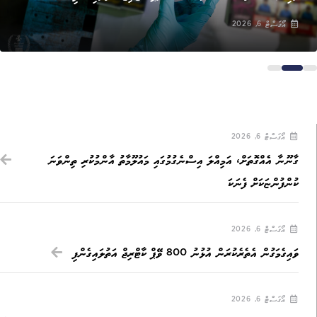
އޯގަސްޓް 6, 2026
އޯގަސްޓް 6, 2026
ގާނޫނާ އެއްގޮތަށް، އަމިއްލަ އިސްނެގުމުގައި މައުލޫމާތު އާންމުކުރި ތިންވަނަ
ކުންފުންޏަކަށް ފެނަކަ
އޯގަސްޓް 6, 2026
ވައިގެމަގުން އެތެރެކުރަން އުޅުނު 800 ވޭޕް ކާޓްރިޖް އަތުލައިގެންފި
އޯގަސްޓް 6, 2026