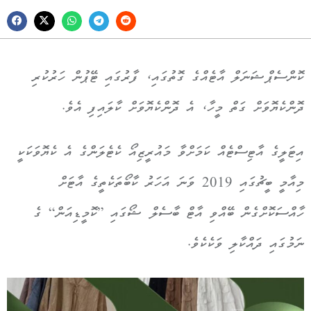
ކޮންސެޕްޝަނަލް އާޓެއްގެ ގޮތުގައި، ފާރުގައި ޓޭޕުން ހަރުކުރި
ދޮންކެޔޮވަށް ގަތް މީހާ، އެ ދޮންކެޔޮވަށް ކާލައިފި އެވެ.
އިޓަލީގެ އާޓިސްޓެއް ކަމަށްވާ މައުރީޒިއޯ ކެޓެލަންގެ އެ ކެޔޮވަކަކީ
މިއާމީ ބީޗުގައި 2019 ވަނަ އަހަރު ކާބޯތަކެތީގެ އާޓަށް
ހާއްސަކޮށްގެން ބޭއްވި އާޓް ބާސެލް ޝޯގައި ”ކޮމީޑިއަން“ ގެ
ނަމުގައި ދައްކާލި ވަކެކެވެ.