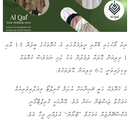
ނިއު ޔޯކުގައި ބޭއްވި ނީލަމެއްގައި އެ ކެޔޮވަކުގެ ބީލަން 1.5 އާއި
1 މިލިއަން ޑޮލަރާ ދެމެދުން އަގު ފެށި ނަމަވެސް ކެޔޮވައް
ވިކިފައިވަނީ 6.2 މިލިއަން ޑޮލަރަށެވެ.
އެ ކެޔޮވައް ގަތީ ޗައިނާއަށް އުފަން ކްރިޕްޓޯ ވިޔަފާރިވެރިއެއް
ކަމަށްވާ ޖަސްޓަން ސަން އެވެ. އޭނާއަކީ ކްރިޕްޓޮމޯނީ
އެކްސްޗޭންޖެއް ކަމަށްވާ ”ޓްރޯން“ އުފެއްދި މީހާ އެވެ.