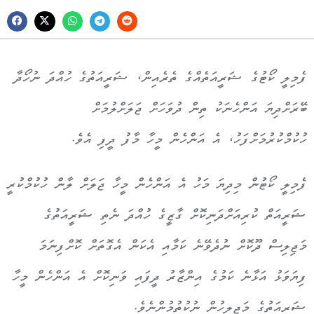
ފެމިލީ ކޯޓުގެ ޝަރީއަތެއްގެ ތެރެއިން، ޝަރީއަތުގެ ހުއްދަ ނުހޯދާ
ބޭރަށްދިޔަ އަންހެނަކު ތިން ދުވަހަށް ޖަލަށްލުމަށް
ހުކުމްކުރުމަށްފަހު، އެ އަންހެން މީހާ މާފު ދީފި އެވެ.
ފެމިލީ ކޯޓުން މިދިޔަ މަހު އެ އަންހެން މީހާ ޖަލަށް ލާން ހުކުމްކުރީ
ޝަރީއަތް ކުރިއަށްދަނިކޮށް ގާޒީގެ ހުއްދަ ނެތި ޝަރީއަތުގެ
މަޖިލިސް ދޫކޮށް ނުދެވޭނެ ކަމާއި އެކަން އެގޮތަށް ކޮށްފިނަމަ
ފިޔަވަޅު އަޅާނެ ކަމުގެ އިންޒާރު ދީފައި ވަނިކޮށް އެ އަންހެން މީހާ
ޝަރީއަތުގެ މަޖިލީހުން ނުކުތުމުންނެވެ.