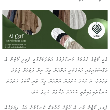
އެއީ ކޯޓުގެ ހުރުމަތް ކަނޑާލުމުގެ އަމަލަކަށްވާތީ ފެމިލީ ކޯޓުން އެ
މައްސަލައިގައި ހުކުމްކުރީ އަންހެން މީހާ ތިން ދުވަހަށް ޖަލަށް
ލުމަށެވެ. އެ ހުކުމް ކުރުމުން އަންހެން މީހާ ވަނީ ކޯޓުގެ ހުރުމަތް
ކަނޑާލައިފައިވާތީ އެކަމަށް މައާފަށް އެދިފަ އެވެ.
ފެމިލީ ކޯޓުން ބުނީ އެ ކޯޓުގެ ހުރުމަތް ކެނޑުމުން އަޅާ ފިޔަވަޅެއް