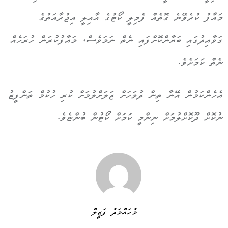
މައާފު ކުރެވޭނެ ގޮތެއް ފެމިލީ ކޯޓުގެ އާއިލީ އިޖުރާއަތުގެ
ގަވާއިދުގައި ބަޔާންކޮށްފައި ނެތް ނަމަވެސް، މައާފުކުރަން ހުރަހެއް
ނެތް ކަމަށެވެ.
އެހެންކަމުން އޭނާ ތިން ދުވަހަށް ޖަލަށްލުމަށް ކުރި ހުކުމް ތަންފީޒު
ނުކޮށް ދޫކޮށްލުމަށް ނިންމީ ކަމަށް ކޯޓުން ބުންޏެވެ.
މުހައްމަދު ފަޒީލް