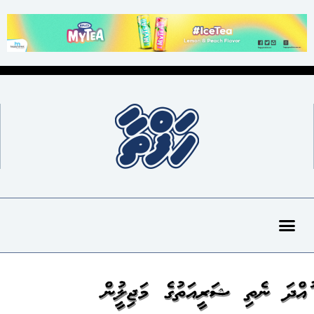
ހުއްދަ ނެތި ޝަރީއަތުގެ މަޖިލީހުން