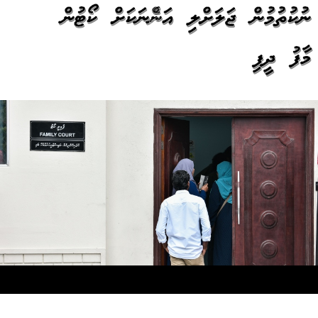
ނުކުތުމުން ޖަލަށްލި އަންހެނަކަށް ކޯޓުން
މާފު ދީފި