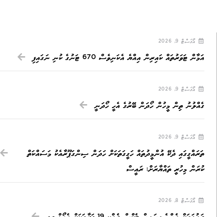
އޯގަސްޓް 9, 2026
އަމާން ޓަވަރުތައް ކައިރިން އިއްޔެ އެކަނިވެސް 670 ޓަނުގެ ކުނި ނަގައިފި
އޯގަސްޓް 9, 2026
ގެއްލުނު ތިން މީހުން ހޯދަން ބޭރުގެ އެހީ ހޯދަނީ
އޯގަސްޓް 9, 2026
ތަރައްގީގައި ދެކޭ އުންމީދުތައް ހަގީގަތަކަށް ހަދަން ސިންގަޕޫރާއެކު މަސައްކަތް
ކުރަން މިހުރީ ތައްޔާރަށް: ރައީސް
އޯގަސްޓް 8, 2026