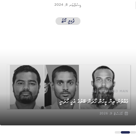
ޑިސެމްބަރ 8, 2024
ފެމިލީ ކޯޓު
,
FEATURED MAIN
ޚަބަރު
ގެއްލުނު ތިން މީހުން ހޯދަން ބޭރުގެ އެހީ ހޯދަނީ
އޯގަސްޓް 9, 2026