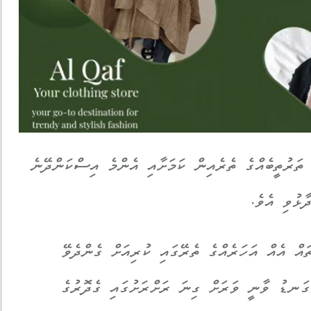
ތަރުތީބެއްގެ ތެރެއިން ކަމަށާއި އެންމެ އިސްކަންދޭނެ
ާޅުވި އެވެ.
އް އެއް އަހަރެއްގެ ތެރޭގައި ކުރިއަށް ގެންދެވޭ
ެވިއްޔާ 2025 ވާނެ، އަޅުގަނޑު ވާނީ ވަރަށް ގިނަ ރަށްރަށުގައި ގެދޮރުގެ