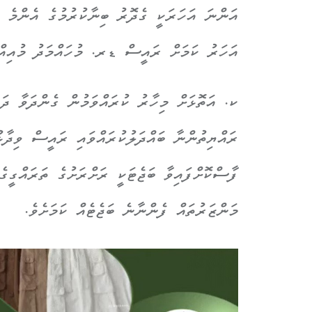
އަންނަ އަހަރަކީ ގެދޮރު ބިނާކުރުމުގެ އެންމެ 
އަހަރު ކަމަށް ރައީސް ޑރ. މުހައްމަދު މުއިއްޒ
ކ. އަތޮޅަށް މިހާރު ކުރައްވަމުން ގެންދަވާ ދަތު
ރައްޔިތުންނާ ބައްދަލުކުރައްވައި ރައީސް ވިދާޅ
ފާސްކޮށްފައިވާ ބަޖެޓަކީ ރަށްރަށުގެ ތަރައްގީގ
މަންޒަރުތައް ފެންނާނެ ބަޖެޓެއް ކަމަށެވެ.