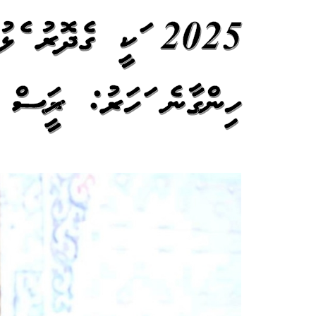
2025 އަކީ ގެދޮރު އެ
ހިންގާނެ އަހަރު: ރައީސް