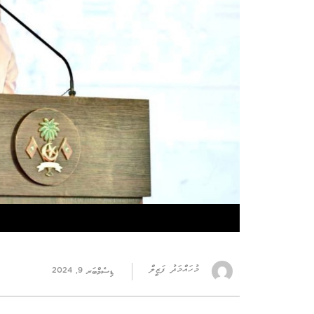
މުހައްމަދު ފަޒީލް
ޑިސެމްބަރ 9, 2024