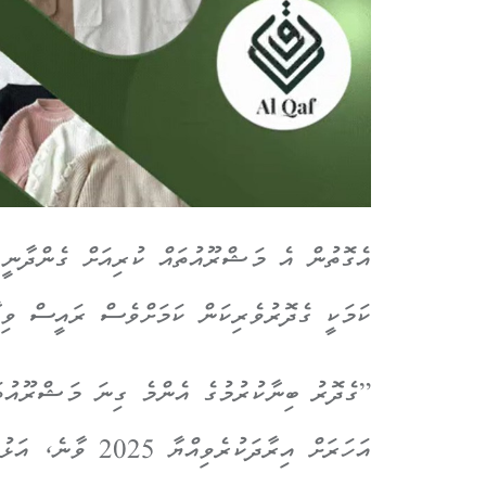
އެގޮތުން އެ މަޝްރޫއުތައް ކުރިއަށް ގެންދާނީ 
ކަމަކީ ގެދޮރުވެރިކަން ކަމަށްވެސް ރައީސް ވިދ
”ގެދޮރު ބިނާކުރުމުގެ އެންމެ ގިނަ މަޝްރޫއުތަ
އަހަރަށް އިރާދަކުރ