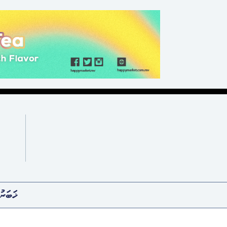
ޚަބަރު