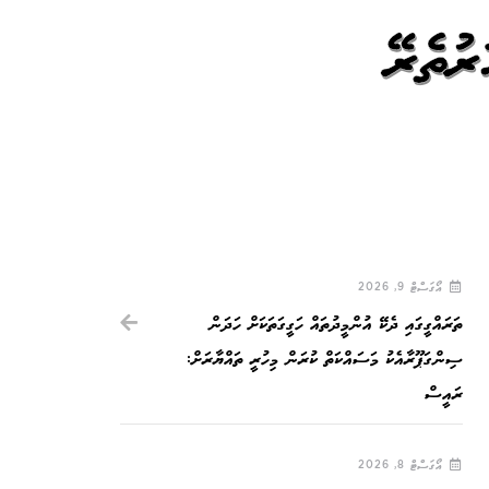
ަރުތެރޭ
އޯގަސްޓް 9, 2026
ތަރައްގީގައި ދެކޭ އުންމީދުތައް ހަގީގަތަކަށް ހަދަން
ސިންގަޕޫރާއެކު މަސައްކަތް ކުރަން މިހުރީ ތައްޔާރަށް:
ރައީސް
އޯގަސްޓް 8, 2026