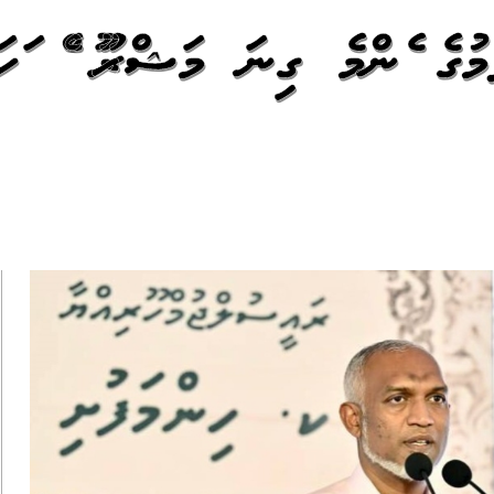
ޅުމުގެ އެންމެ ގިނަ މަޝްރޫއު އެއް އަހ