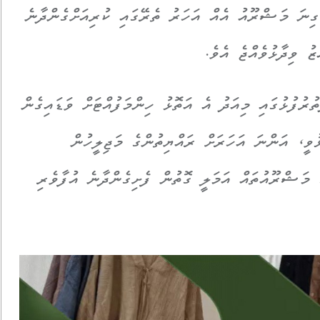
ގިނަ މަޝްރޫއު އެއް އަހަރު ތެރޭގައި ކުރިއަށްގެންދާނެ
ު ވިދާޅުވެއްޖެ އެވެ.
ރުފުޅުގައި މިއަދު އެ އަތޮޅު ހިންމަފުއްޓަށް ވަޑައިގެން
ުވީ، އަންނަ އަހަރަށް ރައްޔިތުންގެ މަޖިލީހުން
ެ މަޝްރޫއުތައް އަމަލީ ގޮތުން ފެށިގެންދާނެ އުފާވެރި