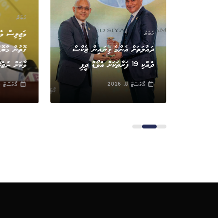
ް
ޚަބަރު
ރާއެކު
މަޖިލިސް މެ
ޚަބަރު
އްޔާރަށް:
ދައުލަތަށް އެންމެ ގިނައިން ޓެކްސް
ގޮތުން މާބޮ
ދެއްކި 19 ފަރާތަކަށް އެވޯޑް ދީފި
ވާކަށް ނުޖެ
އޯގަސްޓް 8, 2026
އޯގަސްޓް 8, 2026