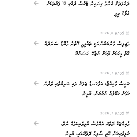
ދައުލަތަށް އެންމެ ގިނައިން ޓެކްސް ދެއްކި 19 ފަރާތަކަށް
އެވޯޑް ދީފި
އޯގަސްޓް 8, 2026
މަޖިލިސް މެންބަރުންނަކީ ތައުލީމީ ގޮތުން މާބޮޑު ސަނަދެއް
އޮތް މީހަކަށް ވާކަށް ނުޖެހޭ: ހަސަންކޮ
އޯގަސްޓް 7, 2026
ރައީސް މުއިއްޒު، އަޅުގަނޑު ޖަލަށް ލައި އަނިޔާވެރި ވެދާނެ
ކަމަށް ގަބޫލެއް ނުކުރަން: ޔާމީން
އޯގަސްޓް 7, 2026
މުއިއްޒަކާ ދޭތެރޭ އެއްވެސް ރުޅިވެރިކަމެއް ނެތް,
ރުޅިވެރިކަން އޮތީ ސޯލިހާ ދޭތެރޭގައި: ޔާމީން