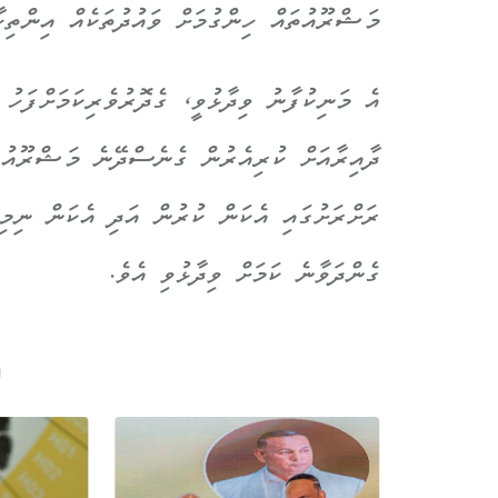
މަޝްރޫއުތައް ހިންގުމަށް ވައުދުތަކެއް އިންތިހ
އެ މަނިކުފާނު ވިދާޅުވީ، ގެދޮރުވެރިކަމަށްފަހު
ދާއިރާއަށް ކުރިއެރުން ގެނެސްދޭނެ މަޝްރޫއުތަ
ރަށްރަށުގައި އެކަން ކުރުން އަދި އެކަން ނިމިފ
ގެންދަވާނެ ކަމަށް ވިދާޅުވި އެވެ.