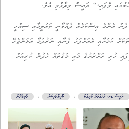
ާބުގައި ވެފައި،“ ރައީސް ވިދާޅުވި އެވެ.
 ދެން އެންމެ އިސްކަމެއް ދެއްވާނީ ތައުލީމާއި ސިއްހީ
ކަށް ކަމަށާއި އެއަށްފަހު ފެނާއި ނަރުދަމާ އަޅަންޖެހޭ
ައި ހުރި ރަށްރަށުގެ މައި މަގުތައް ހެދުން ކުރިއަށް
ރައީސް ޑރ. މުހައްމަދު މުއިއްޒު
,
ބޯހިޔާވަހިކަން
,
ގޯތިގެދޮރު