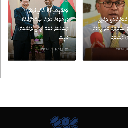
ޚަބަރު
ތަރައްގީގައި ދެކޭ އުންމީދުތައް
ންބަރުންނަކީ ތައުލީމީ
ހަގީގަތަކަށް ހަދަން ސިންގަޕޫރާއެކު
ޑު ސަނަދެއް އޮތް މީހަކަށް
މަސައްކަތް ކުރަން މިހުރީ ތައްޔާރަށް:
ހޭ: ހަސަންކޮ
ރައީސް
އޯގަސްޓް 9, 2026