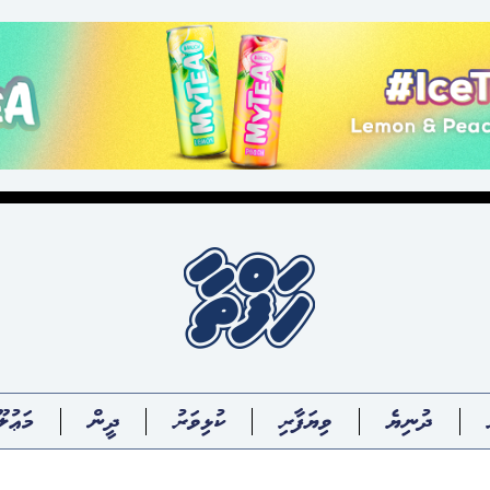
ދުނިޔެ
ވިޔަފާރި
ކުޅިވަރު
ދީން
މަޢުލޫ