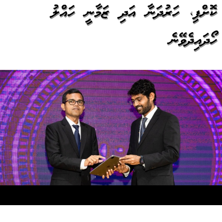
ކޮށްފި، ހަރުދަނާ އަދި ޒަމާނީ ހައްލު
ހޯދައިދެވޭނެ