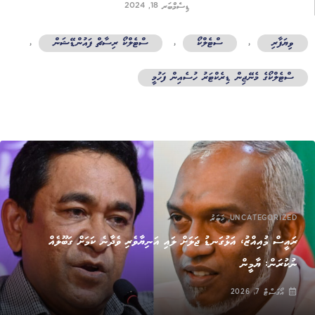
ޑިސެމްބަރ 18, 2024
ވިޔަފާރި
,
ސްޓެލްކޯ
,
ސްޓެލްކޯ ރިސާޗް ފައުންޑޭޝަން
,
ސްޓެލްކޯގެ މެނޭޖިން ޑިރެކްޓަރު ހުސެއިން ފަހުމީ
,
UNCATEGORIZED
ޚަބަރު
ރައީސް މުއިއްޒު، އަޅުގަނޑު ޖަލަށް ލައި އަނިޔާވެރި ވެދާނެ ކަމަށް ގަބޫލެއް
ނުކުރަން: ޔާމީން
އޯގަސްޓް 7, 2026