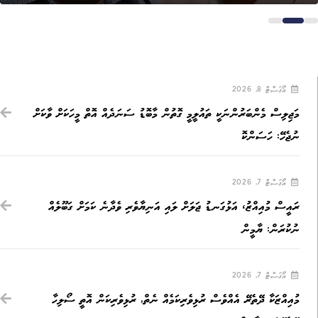
އޯގަސްޓް 8, 2026
މަޖިލިސް މެންބަރުންނަކީ ތައުލީމީ ގޮތުން މާބޮޑު ސަނަދެއް އޮތް މީހަކަށް ވާކަށް
ނުޖެހޭ: ހަސަންކޮ
އޯގަސްޓް 7, 2026
ރައީސް މުއިއްޒު، އަޅުގަނޑު ޖަލަށް ލައި އަނިޔާވެރި ވެދާނެ ކަމަށް ގަބޫލެއް
ނުކުރަން: ޔާމީން
އޯގަސްޓް 7, 2026
މުއިއްޒަކާ ދޭތެރޭ އެއްވެސް ރުޅިވެރިކަމެއް ނެތް, ރުޅިވެރިކަން އޮތީ ސޯލިހާ