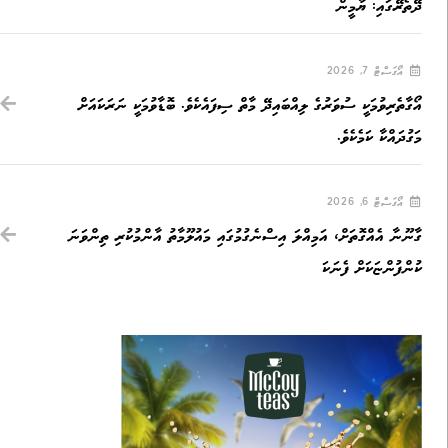
ދޭތެރޭގައި: ޔާމީން
އޯގަސްޓް 7, 2026
އޯގާތެރިވުމަކީ ސުވަރުގެ ލިއްބައިދޭ މާތް ސިފައެކެވެ. ބޮޑާވުމަކީ ނަރަކައަށް
މަގުދައްކާ ކަމެކެވެ.
އޯގަސްޓް 6, 2026
ގާނޫނާ އެއްގޮތަށް، އަމިއްލަ އިސްނެގުމުގައި މައުލޫމާތު އާންމުކުރި ތިންވަނަ
ކުންފުންޏަކަށް ފެނަކަ