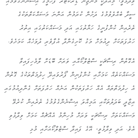
ވިދާޅުވީ، މިއަދަކީ މެނޭޖިން ޑިރެކްޓަރު ފަހުމީގެ އިސްނެންގެވުމާއި
ސީދާ ބެއްލެވުމުގެ ދަށުން ކުރަމުން އަންނަ މަސައްކަތްތަކުގެ
ތެރެއިން ކުންފުނީގެ ހަޔާތުގައި އަދި މަސައްކަތުގައި އިތުރު
ހަރުފަތަކަށް ދިއުމަށް މަގު ކޮށިގެންދާ އުފާވެރި ދުވަހެއް ކަމަށެވެ.
އެގޮތުން ރިސާޗަކީ ސްޓެލްކޯއާއި ވަރަށް ބޮޑަށް ލާމެހިފައިވާ
މަސައްކަތެއް ކަމަށާއި ކުންފުނިން ފޯރުވައިދޭ ހިދުމަތްތަކުގެ ގޮތުން
އެ ހިދުމަތްތައް އެއް ހަރުފަތަކުން އަނެއް ހަރުފަތަށް ގެންދިއުމުގައި
އިޖާދީ ބަދަލުތަކާއި އަމިއްލަ އިސްނެންގެވުމުގެ ތެރެއިން ކުރެވޭ
މަސައްކަތަށް ރިސާޗަކީ ވަރަށް މުހިންމު އެއްޗެއް ކަމަށް ވިދާޅުވި
އެވެ. އަދި ވިދާޅުވީ، އޭގެ ފައިދާ ސްޓެލްކޯއަށާއި މުޅި