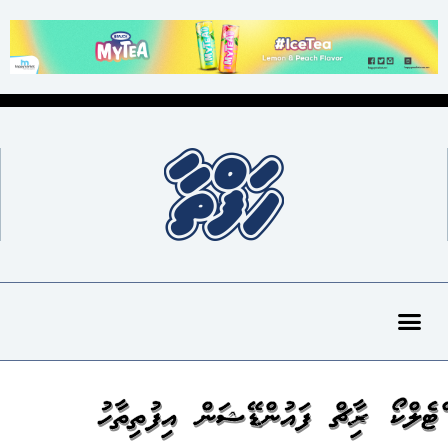
ސްޓެލްކޯ ރިސާޗް ފައުންޑޭޝަން އިފުތިތާހު