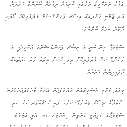
ގައުމު ތަރައްގީގެ މަގުގައި ކުރިއަށް ދިއުމަށް ބޭނުންވާ ހަރުދަނާ
އަދި ޒަމާނީ ހައްލުތައް ރިސާޗް ފައުންޑޭޝަން މެދުވެރިކޮށް ހޯދައި
ދެވޭނެ ކަމަށް ބުންޏެވެ.
ސްޓެލްކޯ އިން ބުނީ އެ ރިސާޗް ފައުންޑޭޝަންގެ އުއްމީދަކީ އެ
ފައުންޑޭޝަން މެދުވެރިކޮށް ދިވެހިންނަށް އިތުރު ފުރުސަތުތަކެއް
ހޯދައިދިނުން ކަމަށެވެ.
މިއަދު ބޭއްވި ރަސްމިއްޔާތު ތައާރަފުކޮށް އަރުވާ ވާހަކަދައްކަވަމުން
ސްޓެލްކޯ ރިސާޗް ފައުންޑޭޝަންގެ ވައިސް ޗެއާޕާރސަން އަދި
ސްޓެލްކޯގެ ޑެޕިއުޓީ މެނޭޖިން ޑިރެކްޓަރު ޑރ. އަލީ އަޒުވަރު