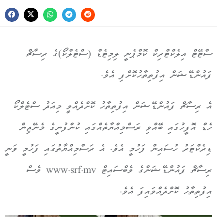
ސްޓޭޓް އިލެކްޓްރިކް ކޮމްޕެނީ ލިމިޓެޑް (ސްޓެލްކޯ)ގެ ރިސާޗް
ފައުންޑޭޝަން އިފުތިތާހުކޮށްފި އެވެ.
އެ ރިސާޗް ފައުންޑޭޝަން އިފުތިތާހު ކޮށްދެއްވީ މިއަދު ސްޓެލްކޯ
ހެޑް އޮފީހުގައި ބޭއްވި ރަސްމިއްޔާތެއްގައި ކުންފުނީގެ މެނޭޖިން
ޑިރެކްޓަރު ހުސައިން ފަހުމީ އެވެ. އެ ރަސްމިއްޔާތުގައި ފަހުމީ ވަނީ
ރިސާޗް ފައުންޑޭޝަންގެ ވެބްސައިޓް www.srf.mv ވެސް
އިފުތިތާހު ކޮށްދެއްވައިފަ އެވެ.