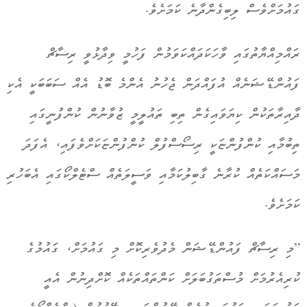
ގައުމަށްވެސް ލިބިގެންދާނެ ކަމަށެވެ.
ރައްމިއްޔާތުގައި ވާހަކަދައްކަވަމުން ފަހުމީ ވިދާޅުވީ ރިސާޗް
ފައުންޑޭޝަނެއް އުފައްދަން ޖެހުނު އެންމެ ބޮޑު އެއް ސަބަބަކީ އެކި
ދާއިރާތަކުން ކިޔަވައިގެން ތިބި ތައުލީމީ ޒުވާނުން ކުންފުނީގައި
ތިބުމާއި ކުންފުންޏަކީ ރިސޯސްފުލް ކުންފުންޏަކަށްވެފައި، އެފަދަ
މަސައްކަތެއް ކުރާނެ ގާބިލުކަމާއި ވަސީލަތެއް ސްޓެލްކޯގައި އެބަހުރި
ކަމަށެވެ.
”މި ރިސާޗް ފައުންޑޭޝަން މެދުވެރިކޮށް މި ގައުމަށް، ގައުމުގެ
ކުރިއެރުމަށް މުސްތަގުބަލަށް ކަންތައްތަކެއް ކޮށްދިނުން އެއީ