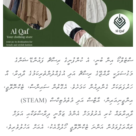
ސްޓެލްކޯ އިން ބުނީ، އެ ކުންފުނީގެ ރިސާޗް ފައުންޑޭޝަންގެ
މަގުސަދަކީ ރާއްޖޭގެ ރިސާޗް އަދި އުފެއްދުންތެރިކަމުގެ ދާއިރާ، އާ
ހަރުފަތަކަށް ގެންދިއުން ކަމަށެވެ. އެގޮތުން ސައިންސް، ޓެކްނޮލޮޖީ،
އިންޖީނިއަރިން، އާޓްސް އަދި މެތެމެޓިކްސް (STEAM)
ދާއިރާތައް ކުރި އެރުވުމަށް އެންމެ ޒަމާނީ ދިރާސާތަކާއި އަލަށް
ތައާރަފުވަމުން އަންނަ ޓެކްނޮލޮޖީ ހޯދުމާއެކު، އެއަށް އަހުލުވެރިވެ،