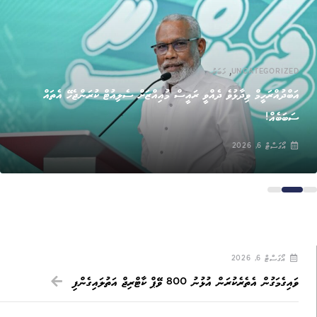
,
UNCATEGORIZED
ޚަބަރު
އަބްދުއްރަހީމް ވިދާޅުވެ ދެއްވީ ރައީސް މުއިއްޒަށް ސެލިއުޓް ކުރަންޖެހޭ އެތައް
ސަބަބެއް!
އޯގަސްޓް 6, 2026
އޯގަސްޓް 6, 2026
ވައިގެމަގުން އެތެރެކުރަން އުޅުނު 800 ވޭޕް ކާޓްރިޖް އަތުލައިގެންފި