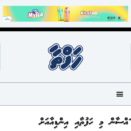
ގައްސާން މި ހަފުތާގައި އިންޑިއާއަށް