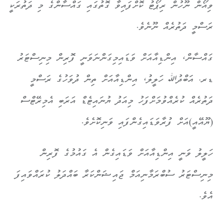
ވިއޯން ނޫހުން ރިޕޯޓު ކޮށްފައިވާ ގޮތުގައި ގައްސާންގެ މި ދަތުރަކީ
ރަސްމީ ދަތުރެއް ނޫނެވެ.
ގައްސާން، އިންޑިއާއަށް ވަޑައިމިގަންނަވަނީ ފޮރިން މިނިސްޓަރު
ޑރ. އަބްދުﷲ ހަލީލު، އިންޑިއާއަށް ތިން ދުވަހުގެ ރަސްމީ
ދަތުރެއް ކުރެއްވުމަށްފަހު މިއަދު ޔުނައިޓެޑް އަރަބި އެމިރޭޓްސް
(ޔޫއޭއީ)އަށް ފުރާވަޑައިގެންފައި ވަނިކޮށެވެ.
ހަލީލު ވަނީ އިންޑިއާއަށް ވަޑައިގެން އެ ގައުމުގެ ފޮރިން
މިނިސްޓަރު ސުބްރަމާނިއަމް ޖައިޝަންކަރާ ބައްދަލު ކުރައްވައިފަ
އެވެ.