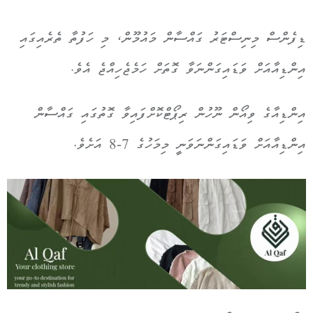
ޑިފެންސް މިނިސްޓަރު ގައްސާން މައުމޫން، މި ހަފުތާ ތެރެއިގައި
އިންޑިއާއަށް ވަޑައިގަންނަވާ ގޮތަށް ހަމެޖެހިއްޖެ އެވެ.
އިންޑިއާގެ ވިއޯން ނޫހުން ރިޕޯޓްކޮށްފައިވާ ގޮތުގައި ގައްސާން
އިންޑިއާއަށް ވަޑައިގަންނަވަނީ މިމަހުގެ 7-8 އަށެވެ.