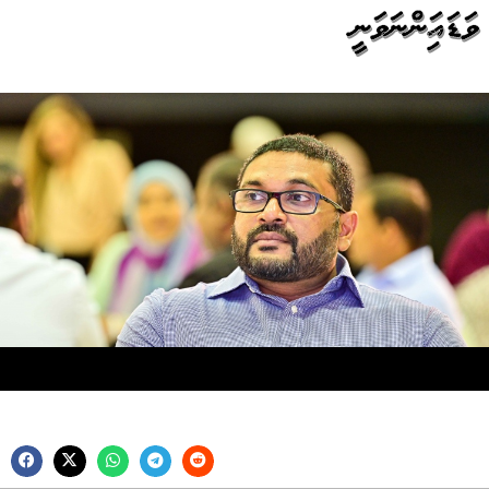
ވަޑައިގަންނަވަނީ