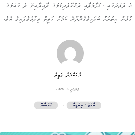
އެ ދަތުރުގައި ސަލާމަތާއި ރައްކާތެރިކަމުގެ ދާއިރާއިން ދެ ގައުމުގެ
ގުޅުން އިތުރަށް ބަދަހިވެގެންދާނެ ކަމަށް ހަލީލް ވިދާޅުވެފައިވެ އެވެ.
މުހައްމަދު ފަޒީލް
ޖެނުއަރީ 5, 2025
ރާއްޖެ - އިންޑިއާ
,
ގައްސާން