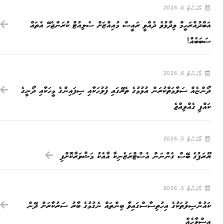
އޯގަސްޓް 6, 2026
އަބްދުއްރަހީމް ވިދާޅުވެ ދެއްވީ ރައީސް މުއިއްޒަށް ސެލިއުޓް ކުރަންޖެހޭ އެތައް
ސަބަބެއް!
އޯގަސްޓް 6, 2026
ދޯންޏެއް ސަލާމަތްކުރަން އުޅުމުގެ ތެރޭގައި ފުލުހަކާއި ސިފައިންގެ މީހަކާއި ދޯނީގެ
ކައްޕި ގެއްލިއްޖެ
އޯގަސްޓް 5, 2026
ޔޫރަޕުގެ ބޭސް ގެންނަން އެސްޓްރަޒެނިކާ އާއެކު މަޝްވަރާކޮށްފި
އޯގަސްޓް 5, 2026
ކައުންސިލުތަކުގެ އިހުތިސާސްގައިވާ ބިންތައް ނެގުމުގެ ބާރު ސަރުކާރަށް ދޭން
އިސްލާހެއް