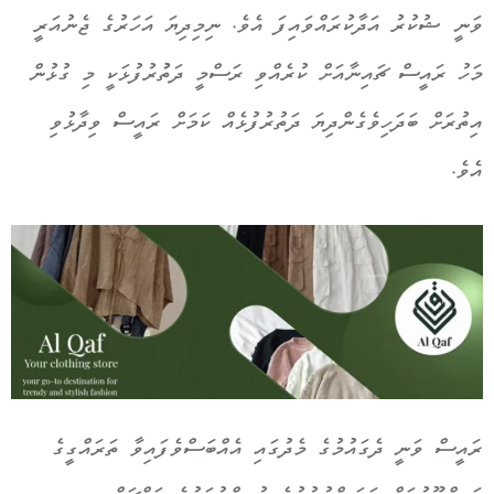
ވަނީ ޝުކުރު އަދާކުރައްވައިފަ އެވެ. ނިމިދިޔަ އަހަރުގެ ޖެނުއަރީ
މަހު ރައީސް ޗައިނާއަށް ކުރެއްވި ރަސްމީ ދަތުުރުފުޅަކީ މި ގުޅުން
އިތުރަށް ބަދަހިވެގެންދިޔަ ދަތުރުފުޅެއް ކަމަށް ރައީސް ވިދާޅުވި
އެވެ.
ރައީސް ވަނީ ދެގައުމުގެ މެދުގައި އެއްބަސްވެފައިވާ ތަރައްގީގެ