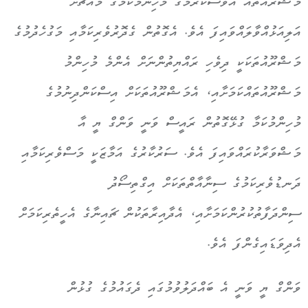
މަޝްރޫއުތައް އަވަސްކުރުމުގެ މުހިންމުކަމުގެ މައްޗަށް
އަލިއަޅުއްވާލައްވައިފަ އެވެ. އެގޮތުން ގެދޮރުވެރިކަމާއި މަގުހެދުމުގެ
މަޝްރޫއުތަކަކީ ދިވެހި ރައްޔިތުންނަށް އެންމެ މުހިންމު
މަޝްރޫއުތައްކަމަށާއި، އެމަޝްރޫއުތަކަށް އިސްކަންދިނުމުގެ
މުހިންމުކަމާ ގުޅޭގޮތުން ރައީސް ވަނީ ވަންގް ޔީ އާ
މަޝްވަރާކުރައްވައިފަ އެވެ. ސަރުކާރުގެ އަމާޒަކީ މަސްވެރިކަމާއި
ދަނޑުވެރިކަމުގެ ސިނާއާތްތަކަށް އިގްތިސޯދު
ސިންދަފާތުކުރުންކަމަށާއި، އެދާއިރާތަކުން ޗައިނާގެ އެހީތެރިކަމަށް
އެދިވަޑައިގެންފަ އެވެ.
ވަންގް ޔީ ވަނީ އެ ބައްދަލުވުމުގައި ދެގައުމުގެ ގުޅުން