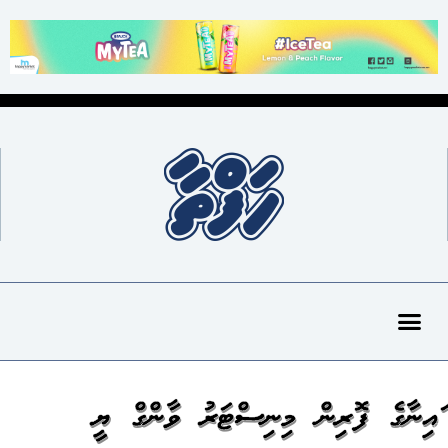
ޗައިނާގެ ފޮރިން މިނިސްޓަރު ވާންގް ޔީ