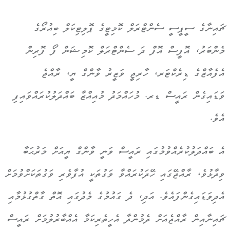
ޗައިނާގެ ސީޕީސީ ސެންޓްރަލް ކޮމިޓީގެ ޕޮލިޓިކަލް ބިއުރޯގެ
މެންބަރު، އޮފީސް އޮފް ދަ ސެންޓްރަލް ކޮމިޝަން ފޯ ފޮރިން
އެފެއާޒްގެ ޑިރެކްޓަރ، ހާރިޖީ ވަޒީރު ވާންގް ޔީ، ރާއްޖެ
ވަޑައިގެން ރައީސް ޑރ. މުހައްމަދު މުއިއްޒާ ބައްދަލުކުރައްވައިފި
އެވެ.
އެ ބައްދަލުކުރެއްވުމުގައި ރައީސް ވަނީ ވާންގް ޔީއަށް މަރުޙަބާ
ވިދާޅުވެ، ރާއްޖޭގައި ހޭދަކުރައްވާ ވަގުތަކީ އުފާވެރި ވަގުތަކަށްވުމަށް
އެދިވަޑައިގެންފައެވެ. އަދި، ދެ ގައުމުގެ މެދުގައި އޮތް ގާތްގުޅުމާއި
ޗައިނާއިން ރާއްޖެއަށް ދެމުންދާ އެހީތެރިކަމާ އެއްބާރުލުމަށް ރައީސް