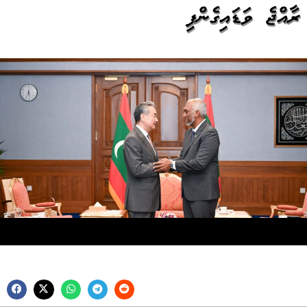
ރާއްޖެ ވަޑައިގެންފި