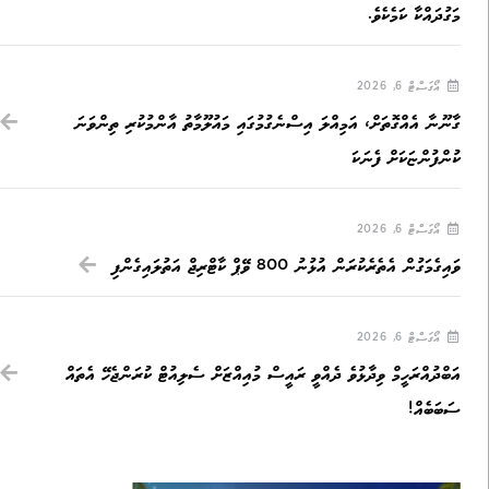
މަގުދައްކާ ކަމެކެވެ.
އޯގަސްޓް 6, 2026
ގާނޫނާ އެއްގޮތަށް، އަމިއްލަ އިސްނެގުމުގައި މައުލޫމާތު އާންމުކުރި ތިންވަނަ
ކުންފުންޏަކަށް ފެނަކަ
އޯގަސްޓް 6, 2026
ވައިގެމަގުން އެތެރެކުރަން އުޅުނު 800 ވޭޕް ކާޓްރިޖް އަތުލައިގެންފި
އޯގަސްޓް 6, 2026
އަބްދުއްރަހީމް ވިދާޅުވެ ދެއްވީ ރައީސް މުއިއްޒަށް ސެލިއުޓް ކުރަންޖެހޭ އެތައް
ސަބަބެއް!