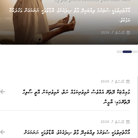
FEATURED MAIN
UNCATEGORIZED
ޚަބަރު
ދީން
އޯގާތެރިވުމަކީ ސުވަރުގެ ލިއްބައިދޭ މާތް ސިފައެކެވެ. ބޮޑާވުމަކީ ނަރަކައަށް މަގުދައްކާ
ކަމެކެވެ.
އޯގަސްޓް 7, 2026
އޯގަސްޓް 7, 2026
މުއިއްޒަކާ ދޭތެރޭ އެއްވެސް ރުޅިވެރިކަމެއް ނެތް, ރުޅިވެރިކަން އޮތީ ސޯލިހާ
ދޭތެރޭގައި: ޔާމީން
އޯގަސްޓް 7, 2026
އޯގާތެރިވުމަކީ ސުވަރުގެ ލިއްބައިދޭ މާތް ސިފައެކެވެ. ބޮޑާވުމަކީ ނަރަކައަށް