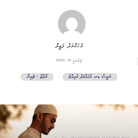
މުހައްމަދު ފަޒީލް
ޖެނުއަރީ 10, 2025
ރައީސް ޑރ. މުހައްމަދު މުއިއްޒު
,
ރާއްޖެ - ޗައިނާ
,
,
,