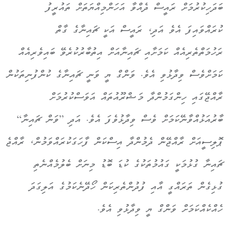
ބަދަހިކުރުމަށް ރައީސް ދެއްވާ އަހަންމިއްޔަތަށް ތައުރީފު
ކުރައްވައިފަ އެވެ އަދި، ރައީސް އަކީ ޗައިނާގެ ގާތް
ރަހުމަތްތެރިއެއް ކަމަށާއި ޗައިނާއަށް އިތުބާރުކުރެވޭ ބައިވެރިއެއް
ކަމަށްވެސް ވިދާޅުވި އެވެ. ވަންގް ޔީ ވަނީ ޗައިނާގެ ކުންފުނިތަކުން
ރާއްޖޭގައި ހިންގަމުންދާ މަޝްރޫއުތައް އަވަސްކުރުމަށް
ބާރުއަޅުއްވާނޭކަމަށް ވެސް ވިދާޅުވެފަ އެވެ. އަދި ”ވަން ޗައިނާ“
ޕޮލިސީއަށް ރާއްޖޭން ދެމުންދާ އިސްކަން ފާހަގަކުރައްވަމުން، ރާއްޖެ
ޗައިނާ ގުޅުމަކީ ގައުމުތަކުގެ ކުޑަ ބޮޑު މިނަށް ބެލުމެއްނެތި
ގުޅިގެން ތަރައްގީ އާއި ފުދުންތެރިކަން ހޯދޭނެކަމުގެ އަލިގަދަ
ހެއްކެއްކަމަށް ވަންގް ޔީ ވިދާޅުވި އެވެ.