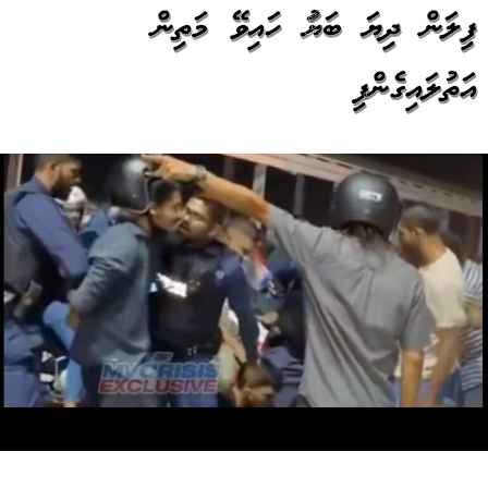
ފިލަން ދިޔަ ބަޔަކު ހައިވޭ މަތިން
އަތުލައިގެންފި