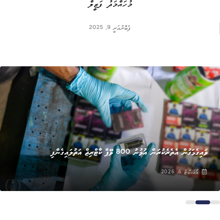
މުހައްމަދު ފަޒީލް
ފެބްރުއަރީ 9, 2025
ޚަބަރު
ވައިގެމަގުން އެތެރެކުރަން އުޅުނު 800 ވޭޕް ކާޓްރިޖް އަތުލައިގެންފި
އޯގަސްޓް 6, 2026