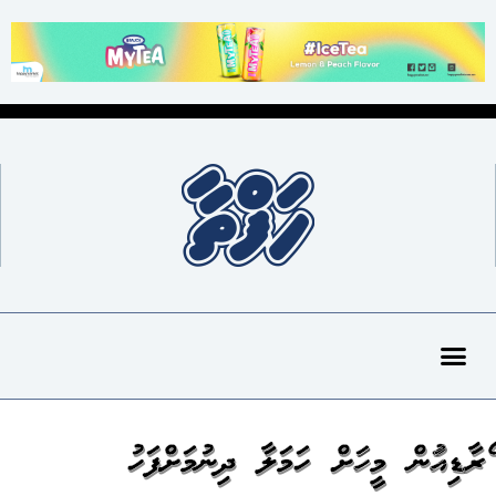
ކޯރާޑިއަކުން މީހަކަށް ހަމަލާ ދިނުމަށްފަހު