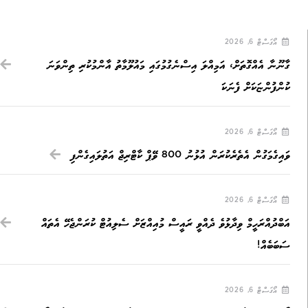
އޯގަސްޓް 6, 2026
ގާނޫނާ އެއްގޮތަށް، އަމިއްލަ އިސްނެގުމުގައި މައުލޫމާތު އާންމުކުރި ތިންވަނަ
ކުންފުންޏަކަށް ފެނަކަ
އޯގަސްޓް 6, 2026
ވައިގެމަގުން އެތެރެކުރަން އުޅުނު 800 ވޭޕް ކާޓްރިޖް އަތުލައިގެންފި
އޯގަސްޓް 6, 2026
އަބްދުއްރަހީމް ވިދާޅުވެ ދެއްވީ ރައީސް މުއިއްޒަށް ސެލިއުޓް ކުރަންޖެހޭ އެތައް
ސަބަބެއް!
އޯގަސްޓް 6, 2026