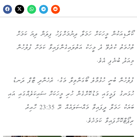
ކޯރާޑިއަކުން މީހަކަށް ހަމަލާ ދިނުމަށްފަހު ފިލަން ދިޔަ ކަމަށް
ތުހުމަތު ކުރެވޭ
ދެ މީހަކު އަތުލައިގެންފައިވާ
ކަމަށް ފުލުހުން
މިއަދު ބުނެފި އެވެ.
ފުލުހުން ބުނީ ހުޅުމާލެ ބޯގަންވިލާ މަގު، ރެހެންދި ޓާފް ދަނޑު
ހުޅަނގު ފަޅީގައި މަޑުކޮށްގެން ހުރި މީހަކަށް ސައިކަލެއްގައި އައި
ބަޔަކު ހަމަލާ ދީފައިވާ މައްސަލައެއް ރޭ 23:35 ހާއިރު
ރިޕޯޓްކޮށްފައިވާ ކަމަށެވެ.