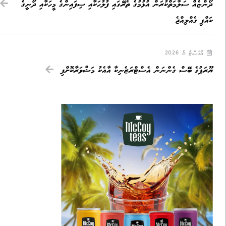
ދޯންޏެއް ސަލާމަތްކުރަން އުޅުމުގެ ތެރޭގައި ފުލުހަކާއި ސިފައިންގެ މީހަކާއި ދޯނީގެ
ކައްޕި ގެއްލިއްޖެ
އޯގަސްޓް 5, 2026
ޔޫރަޕުގެ ބޭސް ގެންނަން އެސްޓްރަޒެނިކާ އާއެކު މަޝްވަރާކޮށްފި