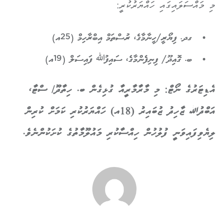
މި މައްސަލައިގައި ހައްޔަރުކުރީ:
ގދ. ފިޔޯރީ/ހީނާމާގެ، ރުސްތަމް އިބްރާހިމް (25އ)
ބ. ގޮއިދޫ/ ފިނިފެންމާގެ، ސައިފުﷲ ފައިސަލް (19އ)
އެޑިޓަރުގެ ނޯޓް: މި މާރާމާރީއާ ގުޅިގެން ބ. ހިތާދޫ/ ސްޓާ،
އަބްދުﷲ ޒާހިދު ޒުބައިރު (18އ) ހައްޔަރުކުރި ކަމަށް ކުރިން
ލިޔެވިފައިވަނީ ފުލުހުން ހިއްސާކުރި މައުލޫމާތުގެ ކުށަކުންނެވެ.