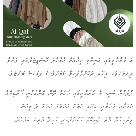
އެ މާރާމާރީގައި އަނިޔާވި މީހާއަށް ހުޅުމާލެ ހޮސްޕިޓަލުގައި ފަރުވާ
ދިނުމަށްފަހު މިހާރު ދޫކޮށްލާފައިވާ ކަމަށްވެސް ފުލުހުން ބުންޏެވެ.
ފުލުހުން ބުނީ، އެ މަރާމާރީގައި ހަމަލާ ދޭން ގެންގުޅުނީ ކޯރާޑިއެއް
ކަމަށާއި
މާރާމާރީ ހިންގި ކަމަށް ތުހުމަތު ކުރެވޭ ދެ މީހުން
ފިލައިގެން މާލެ ދަނިކޮށް ހައްޔަރުކުރީ ހައިވޭ މަތިން ކަމަށެވެ.