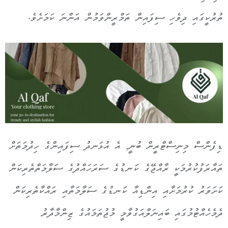
ތުރުކީގައި ދިވެހި ސިފައިން ތަމްރީންވަމުން އަންނަ ކަމަށެވެ.
ޑިފެންސް މިނިސްޓްރީން ބުނީ, އެ އުޅަނދު ސިފައިންގެ ހިދުމަތަށް
ތައާރަފުކުރުމަކީ ރާއްޖޭގެ ކަނޑުގެ ސަރަހައްދުގެ ސަލާމަތްތެރިކަން
ކަށަވަރު ކުރުމަށާއި އިންޑިއާ ކަނޑުގެ ސަލާމަތާއި ރައްކާތެރިކަން
ދެމެހެއްޓުމުގައި ބައިނަލްއަގުވާމީ މުޖުތަމައުގެ ޒިންމާދާރު