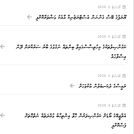
އޯގަސްޓް 5, 2026
ޔޫރަޕުގެ ބޭސް ގެންނަން އެސްޓްރަޒެނިކާ އާއެކު މަޝްވަރާކޮށްފި
އޯގަސްޓް 5, 2026
ކައުންސިލުތަކުގެ އިހުތިސާސްގައިވާ ބިންތައް ނެގުމުގެ ބާރު ސަރުކާރަށް ދޭން
އިސްލާހެއް
އޯގަސްޓް 5, 2026
ރައީސްގެ ދެކަނބަލުން އުކުޅަހަށް
އޯގަސްޓް 4, 2026
އެލްޖީއޭގެ ބޯޑަށް ކައުންސިލަރުން ހޮވާ އިންތިހާބު މުއްދަތެއް ނެތްގޮތަށް
ފަސްކޮށްފި