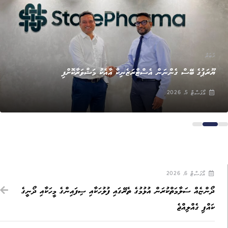
ޚަބަރު
ޔޫރަޕުގެ ބޭސް ގެންނަން އެސްޓްރަޒެނިކާ އާއެކު މަޝްވަރާކޮށްފި
އޯގަސްޓް 5, 2026
އޯގަސްޓް 6, 2026
ދޯންޏެއް ސަލާމަތްކުރަން އުޅުމުގެ ތެރޭގައި ފުލުހަކާއި ސިފައިންގެ މީހަކާއި ދޯނީގެ
ކައްޕި ގެއްލިއްޖެ