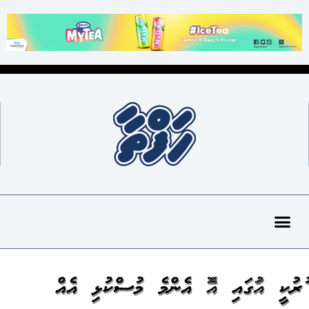
ތުރުކީ އަތުގައި އޮތް އެންމެ މުސްކުޅި އެއް