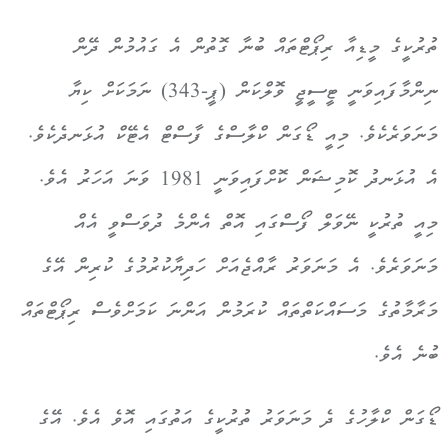
ތުރުކީގެ މީޑިއާ ރިޕޯޓްތައް ބުނާ ގޮތުން އެ ގައުމުން ދޭން
ނިންމާފައިވަނީ ޓީސީޖީ ވޮލްކަން (ޕީ-343) ނަމަކަށް ކިޔާ
މަނަވަރެކެވެ. މިއީ ޑޯގަން ކްލާސްގެ ފާސްޓް އެޓޭކް އުޅަނދެކެވެ.
އެ އުޅަނދު ކޮމިޝަން ކޮށްފައިވަނީ 1981 ވަނަ އަހަރު އެވެ.
މިއީ ތުރުކީ ނޭވަލް ފޯސްގައި އޮތް އެންމެ ދުވަސްވީ އެއް
މަނަވަރެވެ. އެ މަނަވަރު ރާއްޖެއަށް ހަދިޔާކުރުމުގެ ކުރިން އޭގެ
މަރާމާތުގެ މަސައްކަތްތައް ކުރަމުން އަންނަ ކަމަށްވެސް ރިޕޯޓްތައް
ބުނެ އެވެ.
ޑޯގަން ކްލާހުގެ ދެ މަނަވަރު ތުރުކީގެ އަތުގައި އޮވެ އެވެ. އޭގެ