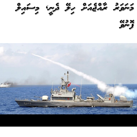
މަނަވަރު ރާއްޖެއަށް ހިލޭ ދެނީ, މިސައިލް
ފޮނުވޭ