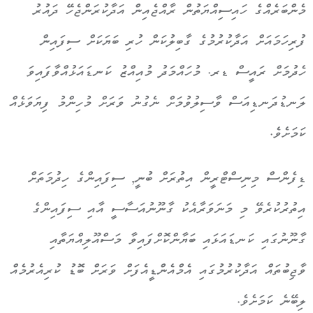
މެންބަރެއްގެ ހައިސިއްޔަތުން ރާއްޖެއިން އަދާކުރަންޖެހޭ ދައުރު
ފުރިހަމައަށް އަދާކުރުމުގެ ގާބިލުކަން ހުރި ބަޔަކަށް ސިފައިން
ހެދުމަށް ރައީސް ޑރ. މުހައްމަދު މުއިއްޒު ކަނޑައަޅުއްވާފައިވަ
ލަނޑުދަނޑިއަސް ވާސިލުވުމަށް ނެގުނު ވަރަށް މުހިންމު ފިޔަވަޅެއް
ކަމަށެވެ.
ޑިފެންސް މިނިސްޓްރީން އިތުރަށް ބުނީ, ސިފައިންގެ ހިދުމަތަށް
އިތުރުކުރެވޭ މި މަނަވަރާއެކު ގާނޫނުއަސާސީ އާއި ސިފައިންގެ
ގާނޫނުގައި ކަނޑައަޅައި ބަޔާންކޮށްފައިވާ މަސްއޫލިއްޔަތާއި
ވާޖިބުތައް އަދާކުރުމުގައި އެމްއެންޑީއެފަށް ވަރަށް ބޮޑު ކުރިއެރުމެއް
ލިބޭނެ ކަމަށެވެ.