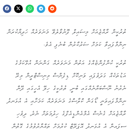
ތުރުކީން ރާއްޖެއަށް މިސައިލް ފޮނުވާލެވޭ މަނަވަރެއް ހަދިޔާކުރަން
ނިންމާފައިވާ ކަމަށް ސަރުކާރުން ބުނެފި އެވެ.
ތުރުކީ ކުންފުންޏެއްގެ އަތުން މަނަވަރެއް ގަންނަން އުޅޭކަމުގެ
އަޑުތަކެއް ގަދަވެފައި ވަނިކޮށް ޑިފެންސް މިނިސްޓްރީން މިރޭ
ނެރުނު ނޫސްބަޔާނެއްގައި ބުނީ, ތުރުކީގެ ހިލޭ އެހީގައި ދޭން
ނިންމާފައިވަނީ ޑޯގަން ކްލާސްގެ މަނަވަރެއް ކަމަށާއި އެ އުޅަނދު
ރާއްޖެއަށް ގެނެސް އެމްއެންޑީއެފްގެ ހިދުމަތަށް ނެރެ, ދިވެހި
ސިފައިން އެ އުޅަނދު އޮޕަރޭޓް ކުރުމަށް ތައްޔާރުވުމުގެ ގޮތުން