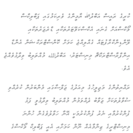
ކުރީގެ ރައީސް އަބްދުﷲ ޔާމީންގެ ވެރިކަމުގައި ޕަބްލިކްސް
ވޯކްސްއަށް ގެނައި އެކްސްކަވޭޓަރުތަކާއި ޑްރެޖަރުތަކާއި
ލޭންޑިންކްރާފުޓައް ގެއްލިއްޖެ ކަމަށް ކޮންސްޓްރަކްޝަން އެންޑް
އިންފްރާސްޓްރަކްޗާ މިނިސްޓަރު، އަބްދުالله މުއްތަލިބު ވިދާޅުވެއްޖެ
އެވެ.
ރައްޔިތުންގެ މަޖިލީހުގެ މިއަދުގެ ޖަލްސާގައި މެންބަރުން ކުރެއްވި
ސުވާލުތަކަށް ޖަވާބު ދެއްވަމުން މުއްތަލިބު ވިދާޅުވީ ފަޅު
ފުންކުރުމާއި ނެރު ފުންކުރުމަކީ އޭނާ ހަވާލުވެގެން ހުންނަ
މިނިސްޓްރީގެ ޒިންމާއެއް ނޫން ކަމަށާއި އެއީ ޕަބްލިކް ވޯކްސްގެ