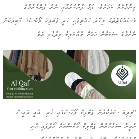
ޒިންމާއެއް ކަމަށެވެ. ފަޅު ފުންކުރުމާއި ނެރު ފުންކުރުމުގެ
މަސައްކަތްތައް މިހާރު ހުއްޓިފައި ހުރީ ޕަބްލިކް ވޯކްސްގެ ގާބިލުކަން
ނެތުމުގެ ސަބަބުން ކަމަށް މުއްތަލިބު ވިދާޅުވި އެވެ.
”މިދިޔަ ސަރުކާރުން ޕަބްލިކް ވޯކްސްގައި ހުރި، އެއީ ރައީސް
ޔާމީނު ސަރުކާރުން ޕަބްލިކް ވޯކްސްއަށް ހޯދާފައި ހުރި