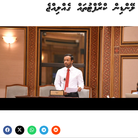
ލޭންޑިން ކްރާފްޓުތައް ގެއްލިއްޖެ