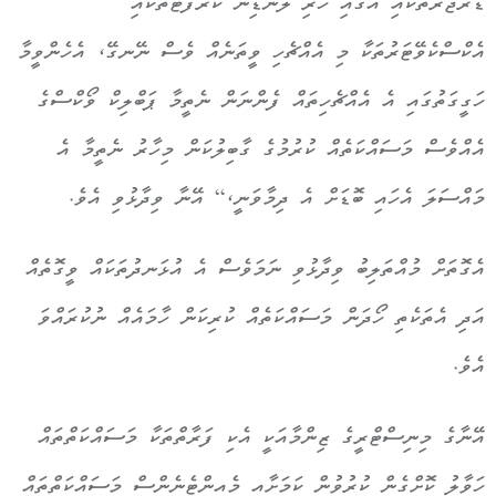
ޑްރެޖަރުތަކާއި އޭގައި ހުރި ލޭންޑިން ކްރާފްޓުތަކާއި
އެކްސްކެވޭޓަރުތަކާ މި އެއްޗެހި ވީތަނެއް ވެސް ނޭނގޭ، އެހެންވީމާ
ހަގީގަތުގައި އެ އެއްޗެހިތައް ފެންނަން ނެތީމާ ޕަބްލިކް ވޯކްސްގެ
އެއްވެސް މަސައްކަތެއް ކުރުމުގެ ގާބިލުކަން މިހާރު ނެތީމާ އެ
މައްސަލަ އެހައި ބޮޑަށް އެ ދިމާވަނީ،“ އޭނާ ވިދާޅުވި އެވެ.
އެގޮތަށް މުއްތަލިބު ވިދާޅުވި ނަމަވެސް އެ އުޅަނދުތަކައް ވީގޮތެއް
އަދި އެތަކެތި ހޯދަން މަސައްކަތެއް ކުރިކަން ހާމައެއް ނުކުރައްވަ
އެވެ.
އޭނާގެ މިނިސްޓްރީގެ ޒިންމާއަކީ އެކި ފަރާތްތަކާ މަސައްކަތްތައް
ހަވާލު ކޮށްގެން ކުރުވުން ކަމަށާއި މެއިންޓެނެންސް މަސައްކަތްތައް