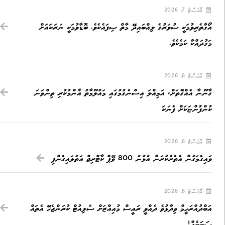
އޯގަސްޓް 7, 2026
އޯގާތެރިވުމަކީ ސުވަރުގެ ލިއްބައިދޭ މާތް ސިފައެކެވެ. ބޮޑާވުމަކީ ނަރަކައަށް
މަގުދައްކާ ކަމެކެވެ.
އޯގަސްޓް 6, 2026
ގާނޫނާ އެއްގޮތަށް، އަމިއްލަ އިސްނެގުމުގައި މައުލޫމާތު އާންމުކުރި ތިންވަނަ
ކުންފުންޏަކަށް ފެނަކަ
އޯގަސްޓް 6, 2026
ވައިގެމަގުން އެތެރެކުރަން އުޅުނު 800 ވޭޕް ކާޓްރިޖް އަތުލައިގެންފި
އޯގަސްޓް 6, 2026
އަބްދުއްރަހީމް ވިދާޅުވެ ދެއްވީ ރައީސް މުއިއްޒަށް ސެލިއުޓް ކުރަންޖެހޭ އެތައް
ސަބަބެއް!