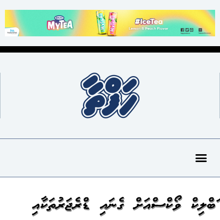
ޕަބްލިކް ވޯކްސްއަށް ގެނައި ޑްރެޖަރުތަކާއި