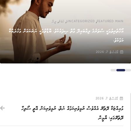
,
,
,
FEATURED MAIN
UNCATEGORIZED
ޚަބަރު
ދީން
އޯގާތެރިވުމަކީ ސުވަރުގެ ލިއްބައިދޭ މާތް ސިފައެކެވެ. ބޮޑާވުމަކީ ނަރަކައަށް މަގުދައްކާ
ކަމެކެވެ.
އޯގަސްޓް 7, 2026
އޯގަސްޓް 7, 2026
މުއިއްޒަކާ ދޭތެރޭ އެއްވެސް ރުޅިވެރިކަމެއް ނެތް, ރުޅިވެރިކަން އޮތީ ސޯލިހާ
ދޭތެރޭގައި: ޔާމީން