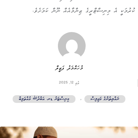
ކުރުމަކީ އެ މިނިސްޓްރީގެ ޒިންމާއެއް ނޫން ކަމަށެވެ.
މުހައްމަދު ފަޒީލް
މެއި 12, 2025
ރައްޔިތުންގެ މަޖިލިސް
,
މިނިސްޓަރު ޑރ. އަބްދުﷲ މުއްތަލިބް