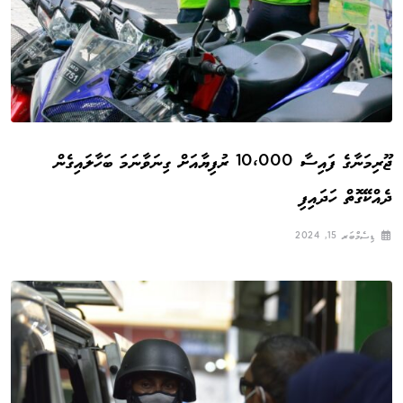
ޖޫރިމަނާގެ ފައިސާ 10،000 ރުފިޔާއަށް ގިނަވާނަމަ ބަހާލައިގެން
ދެއްކޭގޮތް ހަދައިފި
ޑިސެމްބަރ 15, 2024