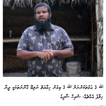
ﷲ ގެ އަޅުތަކުންނަށް ﷲ ގެ ބިމުން ހިމާޔަތް ނުލިބޭ ގާނޫނުތަކަކީ ދީނާ
ހިލާފު އެއްޗެއް: ޝެއިހް ޝާފިއު