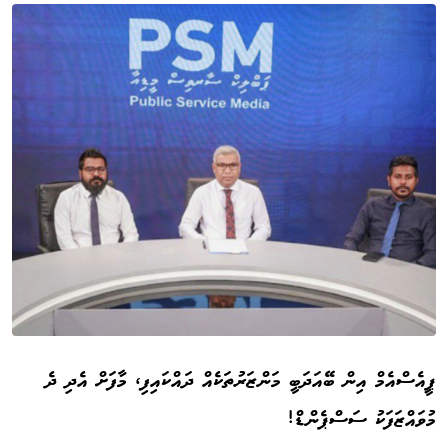
ޕީއެސްއެމް އިން ބޭއަދަބީ މަންޒަރުތަކެއް ދައްކައިފި، މާފަށް އެދި ދެ
މުވައްޒަފަކު ސަސްޕެންޑް!