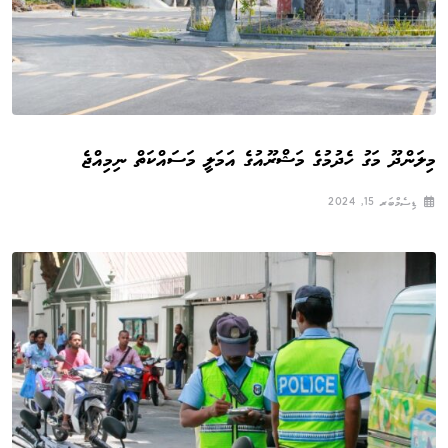
މިލަންދޫ މަގު ހެދުމުގެ މަޝްރޫއުގެ އަމަލީ މަސައްކަތް ނިމިއްޖެ
ޑިސެމްބަރ 15, 2024