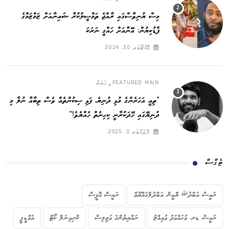
މިސް ޔުނިވާސްގައި ރާއްޖެ ތަމްސީލުކުރާ ޝައިނާއަށް ޒަމްޒަމްގެ
ފާޑުކިޔުން: އޭނާއަށް ހައްގީ ނަރަކަ
އޮކްޓޯބަރ 30, 2024
,
FEATURED MAIN
ޚަބަރު
”ތިއީ އަހަރެންގެ މުޅި ދުނިޔެ, ފަޅި ސިކުންތެއް ވެސް ތިބާއާ ނުލާ މި
ދުނިޔޭގައި ހޭދަކުރާނީ ކިހިނެތް ހެއްޔެވެ!“
ނޮވެމްބަރ 3, 2025
ޓެގްސް
ރައީސް އަބްދުﷲ ޔާމީން އަބްދުލްގައްޔޫމް
ރައީސް އޮފީސް
ރައީސް ޑރ. މުހައްމަދު މުއިއްޒު
ރައްޔިތުންގެ މަޖިލިސް
ކްރިމިނަލް ކޯޓް
އެމްޑީޕީ