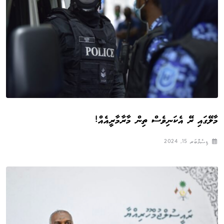
މާލޭގައި ރޭ އެކަނިވެސް ތިން މާރާމާރީއެއް!
ޑިސެމްބަރ 15, 2024