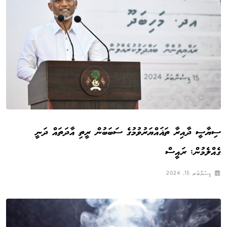
ސިޔާސީ ދާއިރާ ތަޣައްޔަރުވުމުގެ ސަބަބުން ރީތި އާދަތައް ދަނީ
ގެއްލެމުން: ރައީސް
ޑިސެމްބަރ 15, 2024