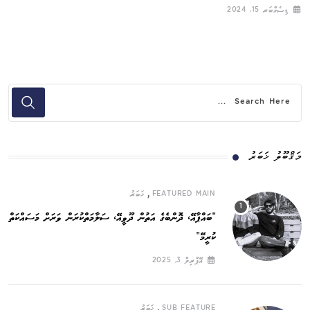
ޑިސެމްބަރ 15, 2024
މަޤްބޫލު ޚަބަރު
,
FEATURED MAIN
ޚަބަރު
”ބައްޕާއޭ، ދޮންބެގެ އަތުން ދޫވީއޭ، ސަލާމަތްކުރަން ވަރަށް މަސައްކަތް
ކުރީމޭ“
އޭޕްރިލް 3, 2025
,
SUB FEATURE
ޚަބަރު