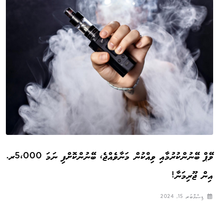
ވޭޕް ބޭނުންކުރުމާއި ވިއްކުން މަނާވެއްޖެ، ބޭނުންކޮށްފި ނަމަ 5،000ރ.
އިން ޖޫރިމަނާ!
ޑިސެމްބަރ 15, 2024