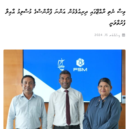
ވިސާ ނެތި ރާއްޖޭގައި ދިރިއުޅެމުން އަންނަ ފްރާންސްގެ މުސްލިމު އާއިލާ
ފުރުވާލަނީ
ޑިސެމްބަރ 15, 2024