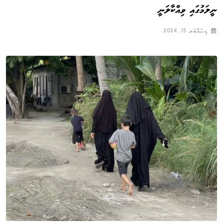
ނީލަމުގައި ވިއްކާލަނީ
ޑިސެމްބަރ 15, 2024