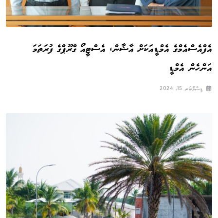
އެފްއެސްއެމްގެ އެމްޑީއަކަށް އާޝާން، އެސްޓީއޯ ގްރޫޕްގެ ފުރަތަމަ
އަންހެން އެމްޑީ
ޑިސެމްބަރ 15, 2024