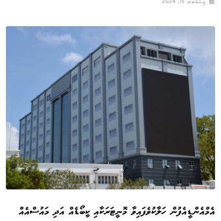
ޑިސެމްބަރ 15, 2024
އެމްއެންޑީއެފުން ހަލާކުވެފައިވާ މޮނީޓަރަކާއި ކީބޯޑެއް އަދި މައުސްއެއް