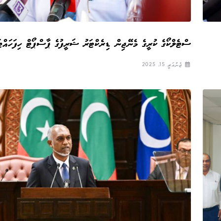
ސްޓެލްކޯގެ ކުރީގެ މެނޭޖިން ޑިރެކްޓަރު ޝަރީފުގެ ޕާސްޕޯޓް ހިފަހައްޓަ
ޖެނުއަރީ 15, 2025