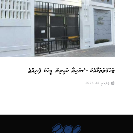
ޒަހަމްތަތަކާއެކު ސެނަހިޔާ ކައިރިން މީހަކު ފެނިއްޖެ
ޖެނުއަރީ 15, 2025