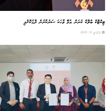
ޓިކްޓޮކް ބްލޮކް ކުރަން އުޅޭ ވާހަކަ ސަރުކާރުން ދޮގުކޮށްފި
ޖެނުއަރީ 15, 2025