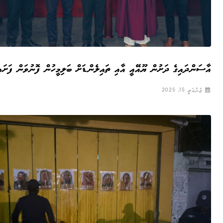
އާސަންދައިގެ ދަށުން ޔޫއޭއީ އާއި ތައިލެންޑަށް ބަލިމީހުން ފޮނުވަން ފަށައި
ޖެނުއަރީ 15, 2025