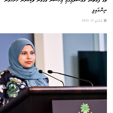
ވަގު ފޯމުތަކުގެ މައްސަލައިގައި އިހުސާން މަގާމުން ވަކިކުރަން ހުށަހަޅަން
ނިންމައިފި
ޖެނުއަރީ 15, 2025