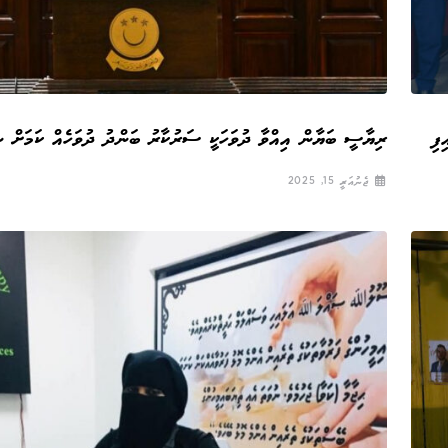
ފި
ރިޔާސީ ބަޔާން އިއްވާ ދުވަހަކީ ސަރުކާރު ބަންދު ދުވަހެއް ކަމަށް ނި
ޖެނުއަރީ 15, 2025