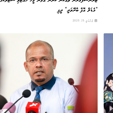
ޓްރާންސްފޯމަރުން ވައްކަން ކުރަން އުޅުނު މީހާ ހުއްޓުވި ސްޓެލްކޯގެ މ
”މެޑަލް އޮފް ބްރޭވަރީ“ ދީފި
ޖެނުއަރީ 15, 2025