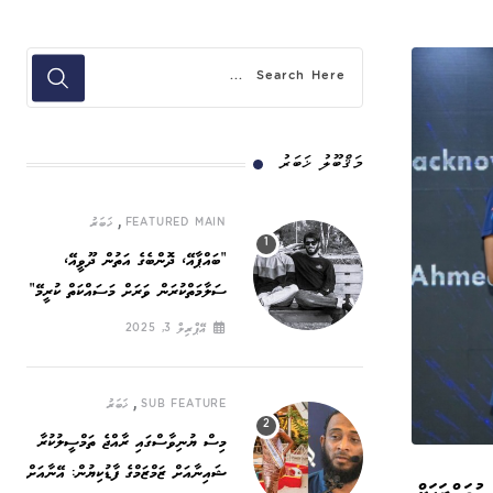
މަޤްބޫލު ޚަބަރު
,
FEATURED MAIN
ޚަބަރު
”ބައްޕާއޭ، ދޮންބެގެ އަތުން ދޫވީއޭ،
ސަލާމަތްކުރަން ވަރަށް މަސައްކަތް ކުރީމޭ“
އޭޕްރިލް 3, 2025
,
SUB FEATURE
ޚަބަރު
މިސް ޔުނިވާސްގައި ރާއްޖެ ތަމްސީލުކުރާ
ޝައިނާއަށް ޒަމްޒަމްގެ ފާޑުކިޔުން: އޭނާއަށް