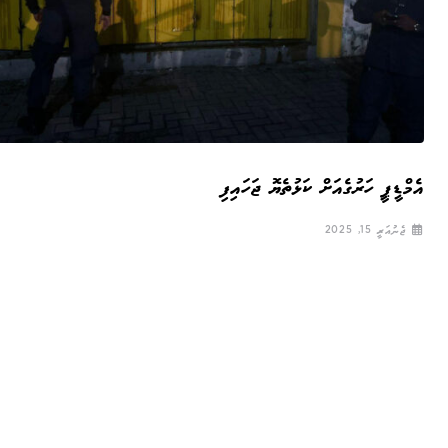
އެމްޑީޕީ ހަރުގެއަށް ކަޅުތެޔޮ ޖަހައިފި
ޖެނުއަރީ 15, 2025