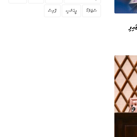
ސްޓެލްކޯ
ޕީއެންސީ
ޕޮލިސް
އިފި