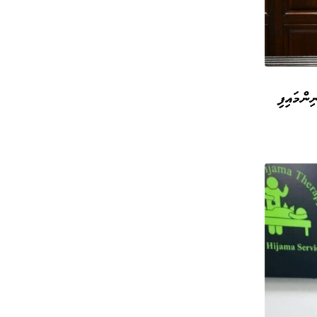
ންމައިފި