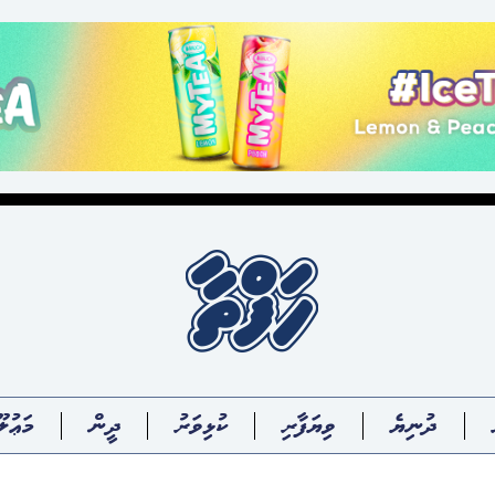
ދުނިޔެ
ވިޔަފާރި
ކުޅިވަރު
ދީން
މަޢުލޫ