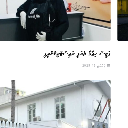
ފަޒީސް ހިޖާމާ ތެރަޕީ ރަޖިސްޓްރީކޮށްދީފި
ޖެނުއަރީ 15, 2025