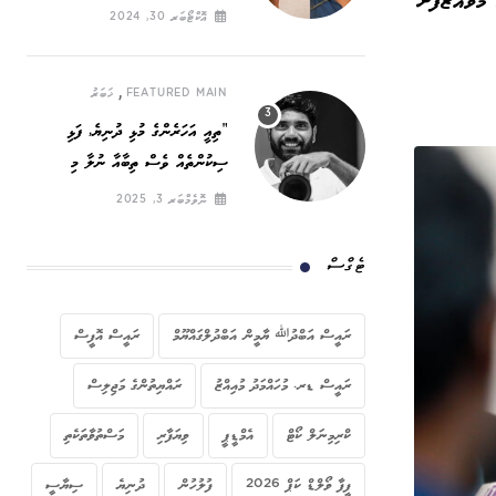
ުވައްޒަފަށް
ހައްގީ ނަރަކަ
އޮކްޓޯބަރ 30, 2024
,
FEATURED MAIN
ޚަބަރު
”ތިއީ އަހަރެންގެ މުޅި ދުނިޔެ, ފަޅި
ސިކުންތެއް ވެސް ތިބާއާ ނުލާ މި
ދުނިޔޭގައި ހޭދަކުރާނީ ކިހިނެތް ހެއްޔެވެ!“
ނޮވެމްބަރ 3, 2025
ޓެގްސް
ރައީސް އަބްދުﷲ ޔާމީން އަބްދުލްގައްޔޫމް
ރައީސް އޮފީސް
ރައީސް ޑރ. މުހައްމަދު މުއިއްޒު
ރައްޔިތުންގެ މަޖިލިސް
ކްރިމިނަލް ކޯޓް
އެމްޑީޕީ
ވިޔަފާރި
މަސްތުވާތަކެތި
ފީފާ ވޯލްޑް ކަޕް 2026
ފުލުހުން
ދުނިޔެ
ސިޔާސީ