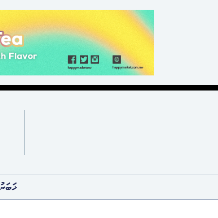
ޚަބަރު