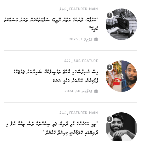
,
FEATURED MAIN
ޚަބަރު
”ބައްޕާއޭ، ދޮންބެގެ އަތުން ދޫވީއޭ، ސަލާމަތްކުރަން ވަރަށް މަސައްކަތް
ކުރީމޭ“
އޭޕްރިލް 3, 2025
,
SUB FEATURE
ޚަބަރު
މިސް ޔުނިވާސްގައި ރާއްޖެ ތަމްސީލުކުރާ ޝައިނާއަށް ޒަމްޒަމްގެ
ފާޑުކިޔުން: އޭނާއަށް ހައްގީ ނަރަކަ
އޮކްޓޯބަރ 30, 2024
,
FEATURED MAIN
ޚަބަރު
”ތިއީ އަހަރެންގެ މުޅި ދުނިޔެ, ފަޅި ސިކުންތެއް ވެސް ތިބާއާ ނުލާ މި
ދުނިޔޭގައި ހޭދަކުރާނީ ކިހިނެތް ހެއްޔެވެ!“