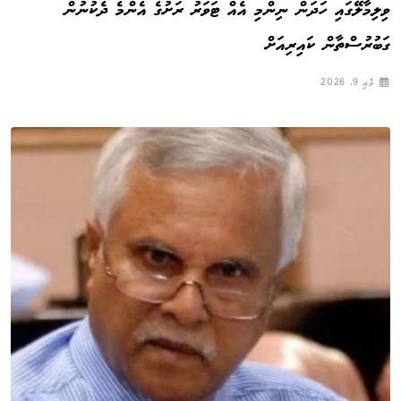
ވިލިމާލޭގައި ހަދަން ނިންމި އެއް ޓަވަރު ރަށުގެ އެންމެ ދެކުނުން
ގަބުރުސްތާން ކައިރިއަށް
މެއި 9, 2026