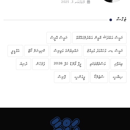
ނޮވެމްބަރ 3, 2025
ޓެގްސް
ރައީސް އަބްދުﷲ ޔާމީން އަބްދުލްގައްޔޫމް
ރައީސް އޮފީސް
ރައީސް ޑރ. މުހައްމަދު މުއިއްޒު
ރައްޔިތުންގެ މަޖިލިސް
ކްރިމިނަލް ކޯޓް
އެމްޑީޕީ
ވިޔަފާރި
މަސްތުވާތަކެތި
ފީފާ ވޯލްޑް ކަޕް 2026
ފުލުހުން
ދުނިޔެ
ސިޔާސީ
ސްޓެލްކޯ
ޕީއެންސީ
ޕޮލިސް