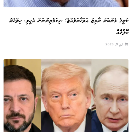
ކުރީގެ މެންބަރު ރާމިޒު އަވަހާރަވެއްޖެ؛ ނިކަމެތިންނަށް އެހީވި، ހިތްހެޔޮ
ބޭފުޅެއް
މެއި 9, 2026