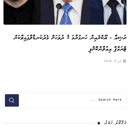
ރަޝިއާ – ޔޫކްރެއިން ހަނގުރާމަ 3 ދުވަހަށް މެދުކަނޑާލާފައިވާކަން
ޓްރަމްޕް އިއުލާންކޮށްފި
މެއި 9, 2026
މަޤްބޫލު ޚަބަރު