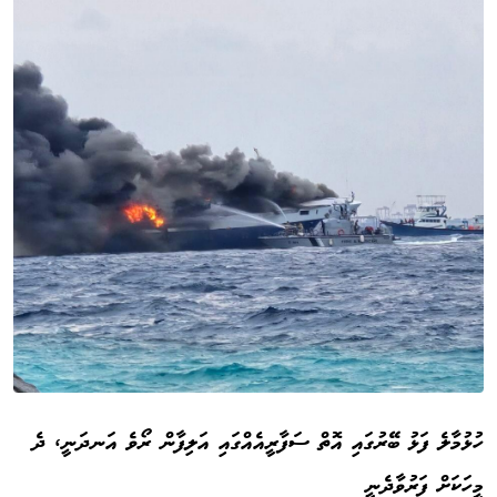
ހުޅުމާލެ ފަޅު ބޭރުގައި އޮތް ސަފާރީއެއްގައި އަލިފާން ރޯވެ އަނދަނީ، ދެ
މީހަކަށް ފަރުވާދެނީ