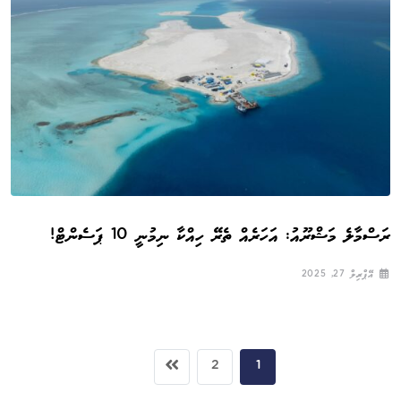
ރަސްމާލެ މަޝްރޫއު: އަހަރެއް ތެރޭ ހިއްކާ ނިމުނީ 10 ޕަސެންޓް!
އޭޕްރިލް 27, 2025
2
1