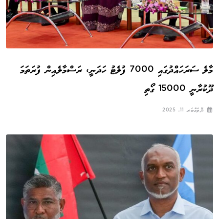
މާލެ ސަރަހައްދުގައި 7000 ފުލެޓު ހަދަނީ، ރަސްމާލެއިން ފުރަތަމަ
ދޫކުރާނީ 15000 ގޯތި
ނޮވެމްބަރ 11, 2025