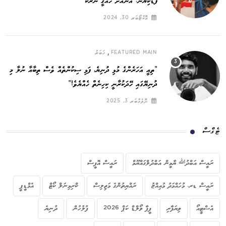
ފާޑުކިޔުން: އޭނާއަށް ހައްގީ ނަރަކަ
އޮކްޓޯބަރ 30, 2024
,
FEATURED MAIN
ޚަބަރު
”ތިއީ އަހަރެންގެ މުޅި ދުނިޔެ, ފަޅި ސިކުންތެއް ވެސް ތިބާއާ ނުލާ މި
ދުނިޔޭގައި ހޭދަކުރާނީ ކިހިނެތް ހެއްޔެވެ!“
ނޮވެމްބަރ 3, 2025
ޓެގްސް
ރައީސް އަބްދުﷲ ޔާމީން އަބްދުލްގައްޔޫމް
ރައީސް އޮފީސް
ރައީސް ޑރ. މުހައްމަދު މުއިއްޒު
ރައްޔިތުންގެ މަޖިލިސް
ކްރިމިނަލް ކޯޓް
އެމްޑީޕީ
އެސްޓީއޯ
ވިޔަފާރި
ފީފާ ވޯލްޑް ކަޕް 2026
ފުލުހުން
ދުނިޔެ