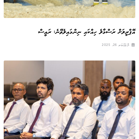
އޭޕްރީލަށް ރަސްމާލެ ހިއްކައި ނިންމައިލެވޭނެ: ރައީސް
ނޮވެމްބަރ 26, 2025