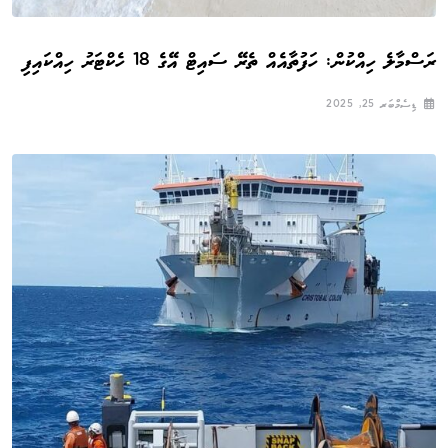
ރަސްމާލެ ހިއްކުން: ހަފުތާއެއް ތެރޭ ސައިޓް އޭގެ 18 ހެކްޓަރު ހިއްކައިފި
ޑިސެމްބަރ 25, 2025