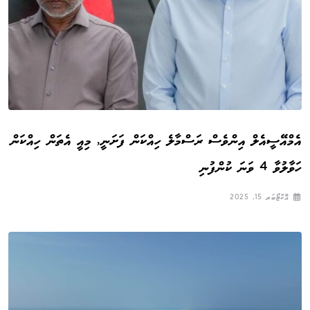
އެމްއޭސީއެލް އިންވެސް ރަސްމާލެ ހިއްކަން ފަށަނީ, މިއީ އެތަން ހިއްކަން
ހަވާލުވާ 4 ވަނަ ކުންފުނި
އޮކްޓޯބަރ 15, 2025