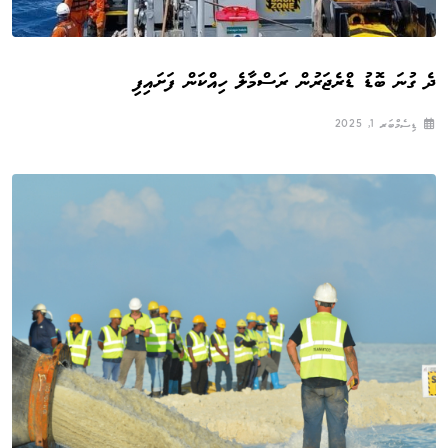
ދެ ގުނަ ބޮޑު ޑްރެޖަރުން ރަސްމާލެ ހިއްކަން ފަށައިފި
ޑިސެމްބަރ 1, 2025