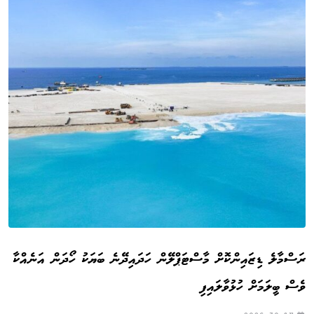
ރަސްމާލެ ޑިޒައިންކޮށް މާސްޓަޕްލޭން ހަދައިދޭނެ ބަޔަކު ހޯދަން އަނެއްކާ
ވެސް ބީލަމަށް ހުޅުވާލައިފި