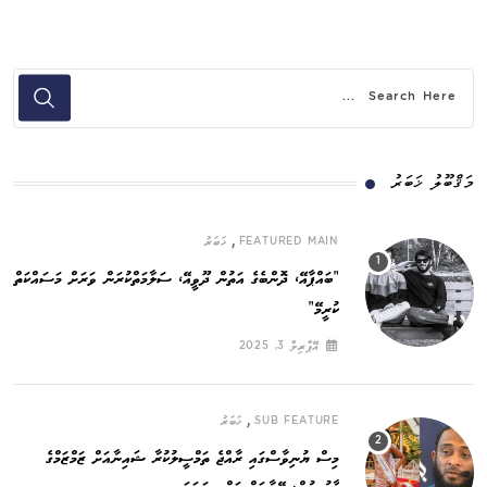
މަޤްބޫލު ޚަބަރު
,
FEATURED MAIN
ޚަބަރު
”ބައްޕާއޭ، ދޮންބެގެ އަތުން ދޫވީއޭ، ސަލާމަތްކުރަން ވަރަށް މަސައްކަތް
ކުރީމޭ“
އޭޕްރިލް 3, 2025
,
SUB FEATURE
ޚަބަރު
މިސް ޔުނިވާސްގައި ރާއްޖެ ތަމްސީލުކުރާ ޝައިނާއަށް ޒަމްޒަމްގެ