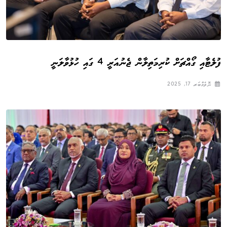
ފުލެޓާއި ގޯއްޗަށް ކުރިމަތިލާން ޖެނުއަރީ 4 ގައި ހުޅުވާލަނީ
ނޮވެމްބަރ 17, 2025