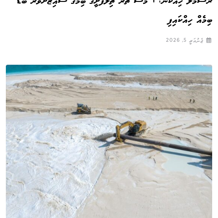
ރަސްމާލެ ހިއްކުން: 1 މަސް ތެރޭ ތިލަފުށީގެ ބިމުގެ ސައިޒަށްވުރެ ބޮޑު
ބިމެއް ހިއްކައިފި
ޖެނުއަރީ 5, 2026