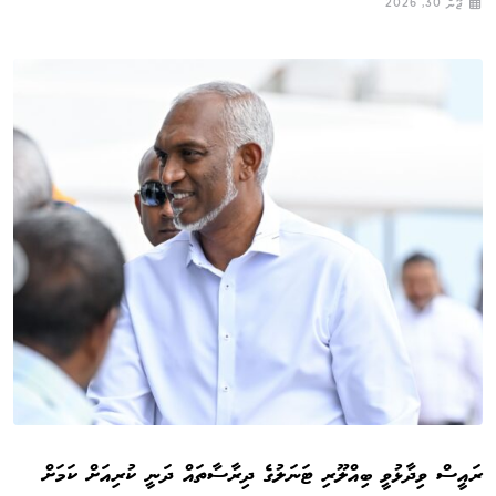
ޖޫން 30, 2026
ރައީސް ވިދާޅުވީ ބިއްލޫރި ޓަނަލުގެ ދިރާސާތައް ދަނީ ކުރިއަށް ކަމަށް