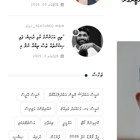
ޓީނާއަށް:
ހައްގީ ނަރަކަ
އޮކްޓޯބަރ 30, 2024
,
FEATURED MAIN
ޚަބަރު
”ތިއީ އަހަރެންގެ މުޅި ދުނިޔެ, ފަޅި
ސިކުންތެއް ވެސް ތިބާއާ ނުލާ މި
ދުނިޔޭގައި ހޭދަކުރާނީ ކިހިނެތް ހެއްޔެވެ!“
ނޮވެމްބަރ 3, 2025
ޓެގްސް
ރައީސް އަބްދުﷲ ޔާމީން އަބްދުލްގައްޔޫމް
ރައީސް އޮފީސް
ރައީސް ޑރ. މުހައްމަދު މުއިއްޒު
ރައްޔިތުންގެ މަޖިލިސް
ކްރިމިނަލް ކޯޓް
އެމްޑީޕީ
ވިޔަފާރި
މަސްތުވާތަކެތި
ފީފާ ވޯލްޑް ކަޕް 2026
ފުލުހުން
ދުނިޔެ
ސިޔާސީ