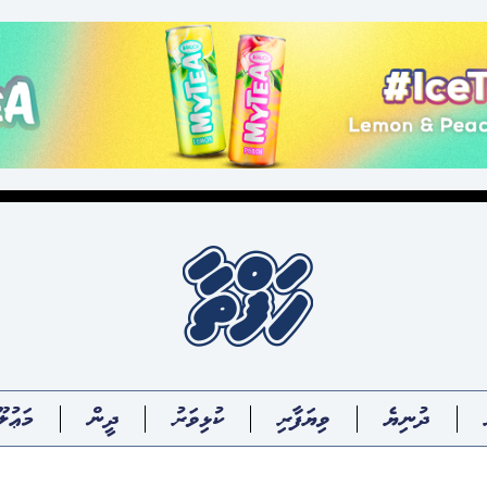
ދުނިޔެ
ވިޔަފާރި
ކުޅިވަރު
ދީން
މަޢުލޫ