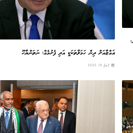
:
ޣައްޒާއަށް ދިން ހަމަލާތަކަކީ އަދި ފެށުމެއް: ނަތަންޔާހޫ
މާރޗް 19, 2025