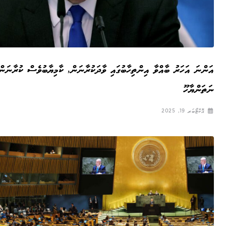
އަންނަ އަހަރު ބާއްވާ އިންތިހާބުގައި ވާދަކުރާނަން, ކާމިޔާބުވެސް ކުރާނަން
ނަތަންޔާހޫ
އޮކްޓޯބަރ 19, 2025