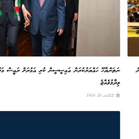
ް
ނަތަންޔާހޫ ހައްޔަރުކުރަން އައިސީސީން ކުރި އަމުރަށް ރައީސް މަރު
ވިދާޅުވެއްޖެ
ނޮވެމްބަރ 22, 2024