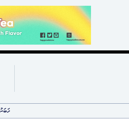
ޚަބަރު