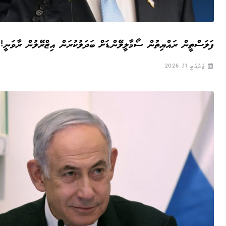
ފަލަސްތީން ރައްޔިތުން ސޯމާލީލޭންޑަށް ބަދަލުކުރަން އިޒްރޭލުން ރާވަނީ!
ޖެނުއަރީ 11, 2026