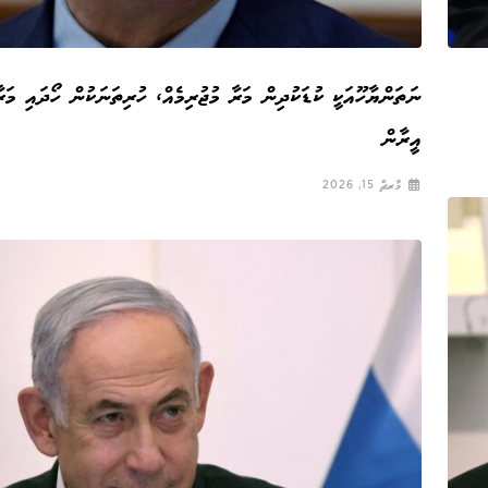
ނަތަންޔާހޫއަކީ ކުޑަކުދިން މަރާ މުޖުރިމެއް، ހުރިތަނަކުން ހޯދައި މަރ
އީރާން
މާރޗް 15, 2026