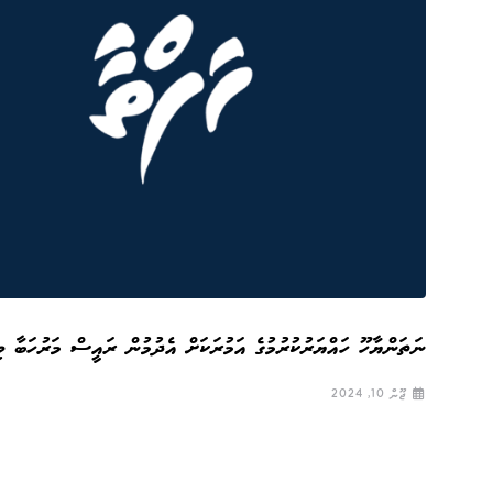
ނަތަންޔާހޫ ހައްޔަރުކުރުމުގެ އަމުރަކަށް އެދުމުން ރައީސް މަރުހަބާ ވިދ
ޖޫން 10, 2024