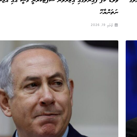
ލުގެ
ވޯލްޑް ކަޕް ފައިނަލުގައި އިޒްރޭލުން ސަޕޯޓުކުރާނީ މެސީ އާއި އާޖެން
ނަތަންޔާހޫ
ޖުލައި 19, 2026