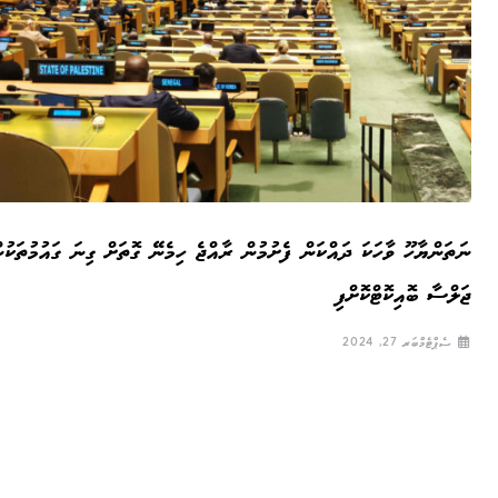
ނަތަންޔާހޫ ވާހަކަ ދައްކަން ފެށުމުން ރާއްޖެ ހިމެނޭ ގޮތަށް ގިނަ ގައުމުތަކުނ
ޖަލްސާ ބޮއިކޮޓްކޮށްފި
ސެޕްޓެމްބަރ 27, 2024