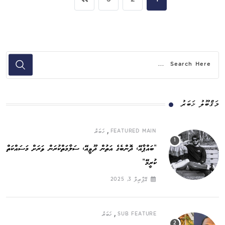
3
2
1
މަޤްބޫލު ޚަބަރު
,
FEATURED MAIN
ޚަބަރު
”ބައްޕާއޭ، ދޮންބެގެ އަތުން ދޫވީއޭ، ސަލާމަތްކުރަން ވަރަށް މަސައްކަތް
ކުރީމޭ“
އޭޕްރިލް 3, 2025
,
SUB FEATURE
ޚަބަރު