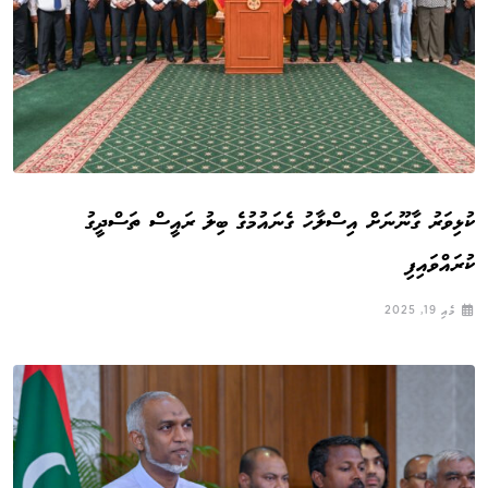
ކުޅިވަރު ގާނޫނަށް އިސްލާހު ގެނައުމުގެ ބިލު ރައީސް ތަސްދީގު
ކުރައްވައިފި
މެއި 19, 2025