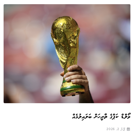
ވޯލްޑް ކަޕްގެ ތާރީހަށް ބަލައިލުމެއް
ޖޫން 2, 2026