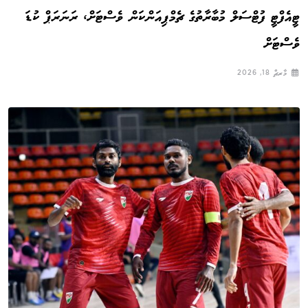
ޓީއެފްޓީ ފުޓްސަލް މުބާރާތުގެ ޗެމްޕިއަންކަން ވެސްޓަށް، ރަނަރަޕް ކުޑަ
ވެސްޓަށް
މާރޗް 18, 2026