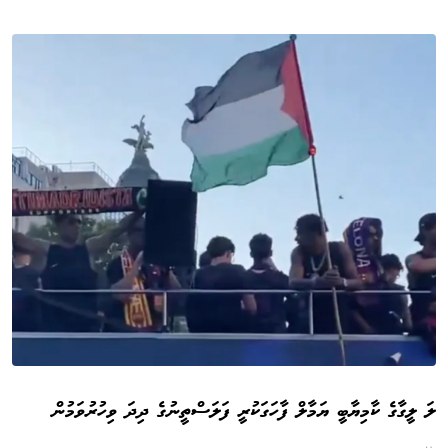
ލަ ލީގާގެ ކާމިޔާބީ ޔަމާލް ފާހަގަކުރީ ފަލަސްތީނުގެ ދިދަ ވިހުރުވަމުން