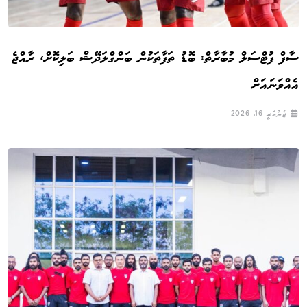
ސާފް ފުޓްސަލް މުބާރާތް: ބޮޑު ތަފާތަކުން ބަންގްލަދޭޝް ބަލިކޮށް، ރާއްޖެ
އެއްވަނައަށް
ޖެނުއަރީ 16, 2026