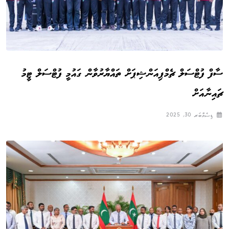
ސާފް ފުޓްސަލް ޗެމްޕިއަންޝިޕަށް ތައްޔާރުވާން ގައުމީ ފުޓްސަލް ޓީމު
ޗައިނާއަށް
ޑިސެމްބަރ 30, 2025