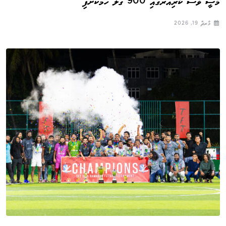
މެސީ ވެސް ކެރިއަރުގައި 900 ގޯލު ހަމަކޮށްފި
މާރޗް 19, 2026