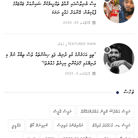
މިސް ޔުނިވާސްގައި ރާއްޖެ ތަމްސީލުކުރާ ޝައިނާއަށް ޒަމްޒަމްގެ
ފާޑުކިޔުން: އޭނާއަށް ހައްގީ ނަރަކަ
އޮކްޓޯބަރ 30, 2024
,
FEATURED MAIN
ޚަބަރު
”ތިއީ އަހަރެންގެ މުޅި ދުނިޔެ, ފަޅި ސިކުންތެއް ވެސް ތިބާއާ ނުލާ މި
ދުނިޔޭގައި ހޭދަކުރާނީ ކިހިނެތް ހެއްޔެވެ!“
ނޮވެމްބަރ 3, 2025
ޓެގްސް
ރައީސް އަބްދުﷲ ޔާމީން އަބްދުލްގައްޔޫމް
ރައީސް އޮފީސް
ރައީސް ޑރ. މުހައްމަދު މުއިއްޒު
ރައްޔިތުންގެ މަޖިލިސް
ކްރިމިނަލް ކޯޓް
އެމްޑީޕީ