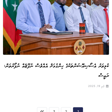
ކުޅިވަރު އެސޯސިއޭޝަންތަކުގެ ހިންގުމަށް އެއްވެސް ނުފޫޒެއް ނުފޯރުވަން:
ރައީސް
މެއި 19, 2025