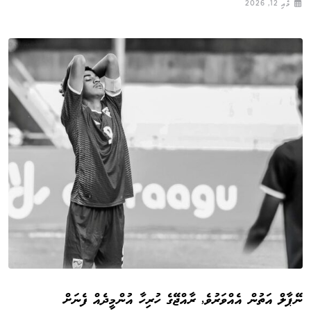
މެއި 12, 2026
ނޭޕާލް އަތުން އެއްވަރުވެ, ރާއްޖޭގެ ހުރިހާ އުންމީދެއް ފެނަށް