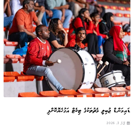
ޑައިމަންޑް ޖުބިލީ މެޗުތަކުގެ ޓިކެޓް އަގުހެޔޮކޮށްފި
ޖޫން 3, 2026