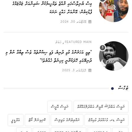
މިސް ޔުނިވާސްގައި ރާއްޖެ ތަމްސީލުކުރާ ޝައިނާއަށް ޒަމްޒަމްގެ
ފާޑުކިޔުން: އޭނާއަށް ހައްގީ ނަރަކަ
އޮކްޓޯބަރ 30, 2024
,
FEATURED MAIN
ޚަބަރު
”ތިއީ އަހަރެންގެ މުޅި ދުނިޔެ, ފަޅި ސިކުންތެއް ވެސް ތިބާއާ ނުލާ މި
ދުނިޔޭގައި ހޭދަކުރާނީ ކިހިނެތް ހެއްޔެވެ!“
ނޮވެމްބަރ 3, 2025
ޓެގްސް
ރައީސް އަބްދުﷲ ޔާމީން އަބްދުލްގައްޔޫމް
ރައީސް އޮފީސް
ރައީސް ޑރ. މުހައްމަދު މުއިއްޒު
ރައްޔިތުންގެ މަޖިލިސް
ކްރިމިނަލް ކޯޓް
އެމްޑީޕީ