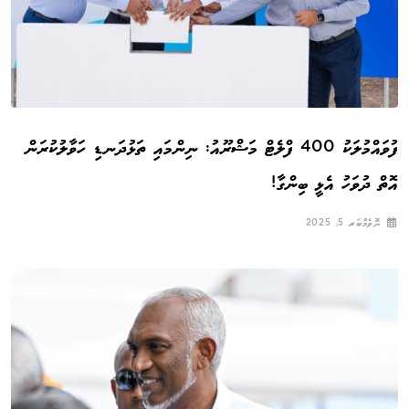
ފުވައްމުލަކު 400 ފްލެޓް މަޝްރޫއު: ނިންމައި ތަޅުދަނޑި ހަވާލުކުރަން
އޮތް ދުވަހު އެޅީ ބިންގާ!
ނޮވެމްބަރ 5, 2025