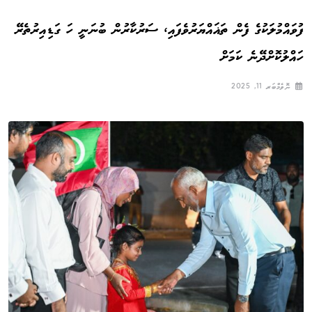
ފުވައްމުލަކުގެ ފެން ތަޣައްޔަރުވެފައި، ސަރުކާރުން ބުނަނީ ހަ ގަޑިއިރުތެރޭ
ހައްލުކޮށްދޭނެ ކަމަށް
ނޮވެމްބަރ 11, 2025