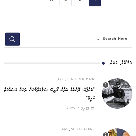
3
2
1
މަޤްބޫލު ޚަބަރު
,
FEATURED MAIN
ޚަބަރު
”ބައްޕާއޭ، ދޮންބެގެ އަތުން ދޫވީއޭ، ސަލާމަތްކުރަން ވަރަށް މަސައްކަތް
ކުރީމޭ“
އޭޕްރިލް 3, 2025
,
SUB FEATURE
ޚަބަރު