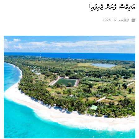
އަދިވެސް ފެނަށް ޖެހިފައި!
ނޮވެމްބަރ 12, 2025