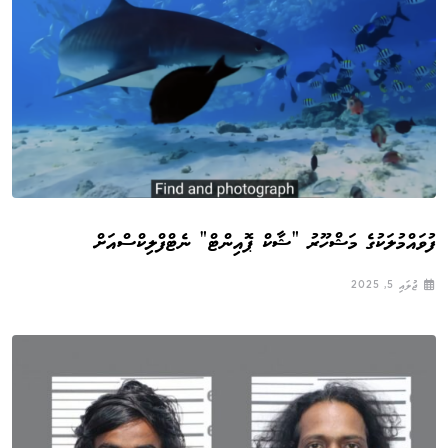
ފުވައްމުލަކުގެ މަޝްހޫރު ”ޝާކް ޕޮއިންޓް“ ނެޓްފްލިކްސްއަށް
ޖުލައި 5, 2025