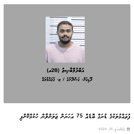
ފުވައްމުލަކުގެ ޑުރަގް ބޮޑެއް 75 އަހަރަށް ޖަލަށްލާން ހުކުމްކޮށްފި
ފެބްރުއަރީ 25, 2026