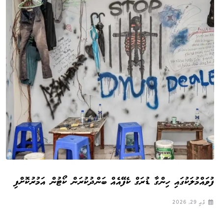
ފުވައްމުލަކުގައި ހިންގާ ޑުރަގް ކެފޭއެއް ބަންދުކުރަން ކޯޓުން އަމުރުކޮށްފި
މެއި 29, 2026