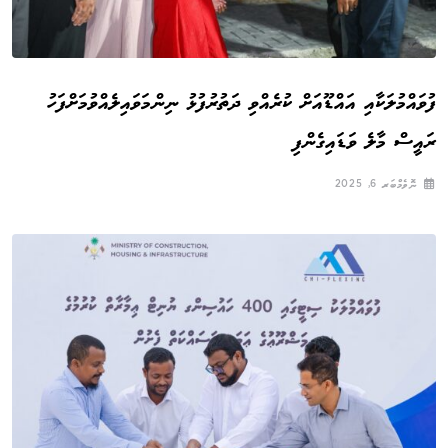
ފުވައްމުލަކާއި އައްޑޫއަށް ކުރެއްވި ދަތުރުފުޅު ނިންމަވައިލެއްވުމަށްފަހު
ރައީސް މާލެ ވަޑައިގެންފި
ނޮވެމްބަރ 6, 2025