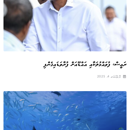
ރައީސް، ފުވައްމުލަކާއި އައްޑޫއަށް ފުރާވަޑައިގެންފި
ނޮވެމްބަރ 4, 2025