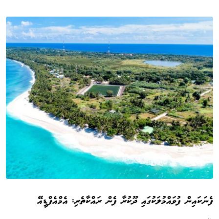
ފެނަކައިން ފުވައްމުލަކުގައި ދޫކުރާ ފެން ރައްކާތެރި: އެމްއެފްޑީއޭ