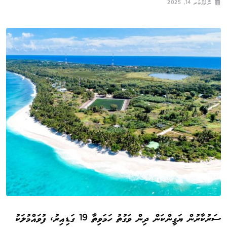
ނޮވެމްބަރ 14, 2025
ސަރުކާރުން ޔަގީންކަން ދިން ވަގުތު ހަމަވިތާ 19 ގަޑިއިރު، ފުވައްމުލަކު