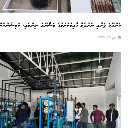
ކެންދޫގެ ފެނާއި ނަރުދަމާ ގާއިމުކުރުމުގެ މަޝްރޫއު ނިންމައި، ކޮމިޝަންކޮށް
މެއި 23, 2025