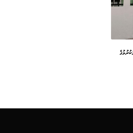
ުރުމުގެ