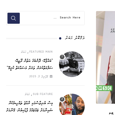
މަޤްބޫލު ޚަބަރު
,
FEATURED MAIN
ޚަބަރު
”ބައްޕާއޭ، ދޮންބެގެ އަތުން ދޫވީއޭ،
ސަލާމަތްކުރަން ވަރަށް މަސައްކަތް ކުރީމޭ“
އޭޕްރިލް 3, 2025
,
SUB FEATURE
ޚަބަރު
މިސް ޔުނިވާސްގައި ރާއްޖެ ތަމްސީލުކުރާ
ޝައިނާއަށް ޒަމްޒަމްގެ ފާޑުކިޔުން: އޭނާއަށް