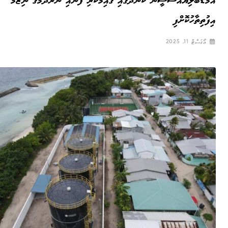
އެމްޑަބްލިޔުއެސްސީން ކެންދޫގައި ގާއިމުކުރި ފެނާއި ނަރުދަމާގެ ނިޒާމު
އިފުތިތާހުކޮށްފި
އޯގަސްޓް 11, 2025