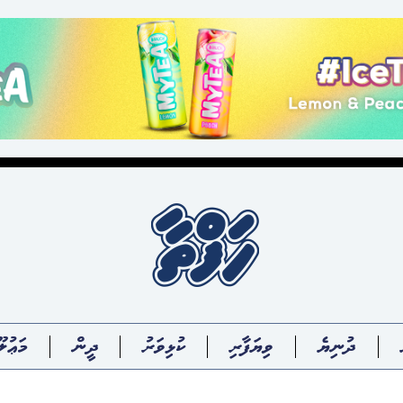
ދުނިޔެ
ވިޔަފާރި
ކުޅިވަރު
ދީން
މަޢުލޫ