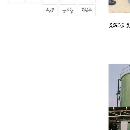
ސްޓެލްކޯ
ޕީއެންސީ
ޕޮލިސް
ގެ މަޝްރޫއު