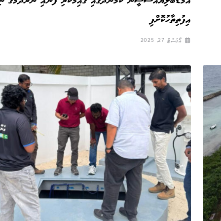
އެމްޑަބްލިޔުއެސްސީން ކުމުންދޫގައި ގާއިމުކުރި ފެނާއި ނަރުދަމާގެ ނި
އިފުތިތާހުކޮށްފި
އޯގަސްޓް 27, 2025