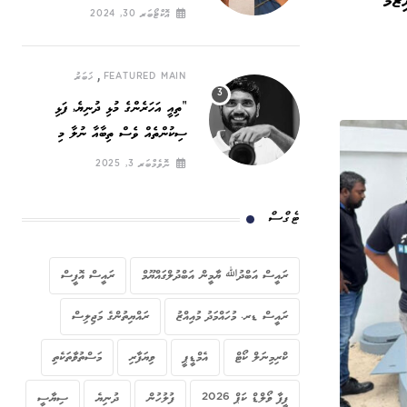
ޒާމު
ހައްގީ ނަރަކަ
އޮކްޓޯބަރ 30, 2024
,
FEATURED MAIN
ޚަބަރު
”ތިއީ އަހަރެންގެ މުޅި ދުނިޔެ, ފަޅި
ސިކުންތެއް ވެސް ތިބާއާ ނުލާ މި
ދުނިޔޭގައި ހޭދަކުރާނީ ކިހިނެތް ހެއްޔެވެ!“
ނޮވެމްބަރ 3, 2025
ޓެގްސް
ރައީސް އަބްދުﷲ ޔާމީން އަބްދުލްގައްޔޫމް
ރައީސް އޮފީސް
ރައީސް ޑރ. މުހައްމަދު މުއިއްޒު
ރައްޔިތުންގެ މަޖިލިސް
ކްރިމިނަލް ކޯޓް
އެމްޑީޕީ
ވިޔަފާރި
މަސްތުވާތަކެތި
ފީފާ ވޯލްޑް ކަޕް 2026
ފުލުހުން
ދުނިޔެ
ސިޔާސީ