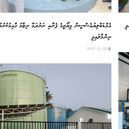
ފި
އެމްޑަބްލިޔުއެސްސީން ފިޔޯރީގެ ފެނާއި ނަރުދަމާ ނިޒާމު ގާއިމުކުރުމު
ނިންމާލައިފި
ޖޫން 15, 2025