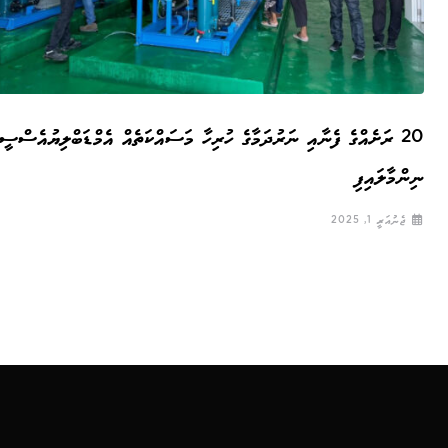
20 ރަށެއްގެ ފެނާއި ނަރުދަމާގެ ހުރިހާ މަސައްކަތެއް އެމްޑަބްލިޔުއެސްސީ
ނިންމާލައިފި
ޖެނުއަރީ 1, 2025