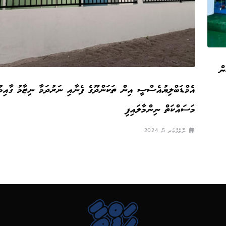
ން
އެމްޑަބްލިޔުއެސްސީ އިން ތަކަންދޫގެ ފެނާއި ނަރުދަމާ ނިޒާމު ގާއިމުކ
މަސައްކަތް ނިންމާލައިފި
ނޮވެމްބަރ 5, 2024