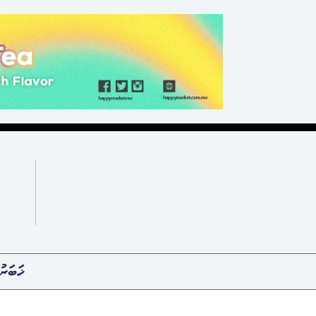
ޚަބަރު