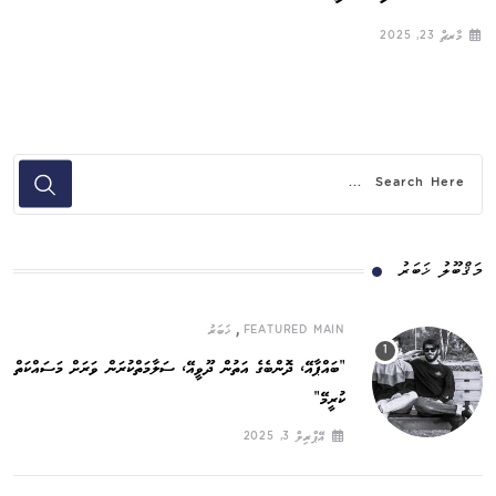
މާރޗް 23, 2025
މަޤްބޫލު ޚަބަރު
,
FEATURED MAIN
ޚަބަރު
”ބައްޕާއޭ، ދޮންބެގެ އަތުން ދޫވީއޭ، ސަލާމަތްކުރަން ވަރަށް މަސައްކަތް
ކުރީމޭ“
އޭޕްރިލް 3, 2025