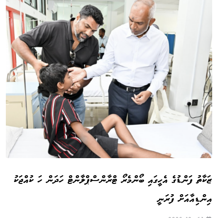
ޒަކާތު ފަންޑުގެ އެހީގައި ބޯންމެރޯ ޓްރާންސްޕްލާންޓް ހަދަން ހަ ކުއްޖަކު
އިންޑިއާއަށް ފުރަނީ