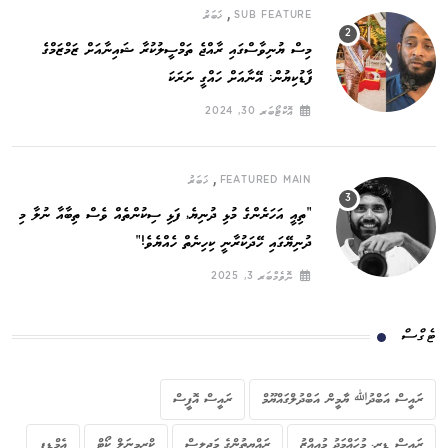
,
SUB FEATURE
ޚަބަރު
މިސް ޔުނިވާސްގައި ރާއްޖެ ތަމްސީލުކުރާ ޝައިނާއަށް ޒަމްޒަމްގެ
ފާޑުކިޔުން: އޭނާއަށް ހައްގީ ނަރަކަ
އޮކްޓޯބަރ 30, 2024
,
FEATURED MAIN
ޚަބަރު
”ތިއީ އަހަރެންގެ މުޅި ދުނިޔެ, ފަޅި ސިކުންތެއް ވެސް ތިބާއާ ނުލާ މި
ދުނިޔޭގައި ހޭދަކުރާނީ ކިހިނެތް ހެއްޔެވެ!“
ނޮވެމްބަރ 3, 2025
ޓެގްސް
ރައީސް އަބްދުﷲ ޔާމީން އަބްދުލްގައްޔޫމް
ރައީސް އޮފީސް
ރައީސް ޑރ. މުހައްމަދު މުއިއްޒު
ރައްޔިތުންގެ މަޖިލިސް
ކްރިމިނަލް ކޯޓް
އެމްޑީޕީ