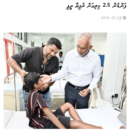
ފަންޑުން 2.5 މިލިއަން ރުފިޔާ ދީފި
ޖޫން 23, 2026