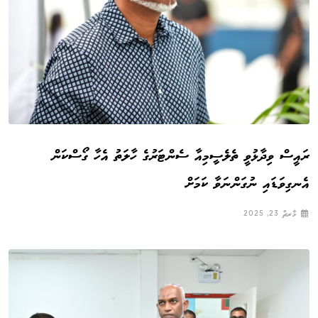
ރައީސް ވިދާޅުވީ ތެލެސީމިއާ ސެންޓަރުގެ ހާލަތު އެހާ ގޯސްކަން
އެނގިވަޑައި ނުގަންނަވާ ކަމަށް
މާރޗް 23, 2025