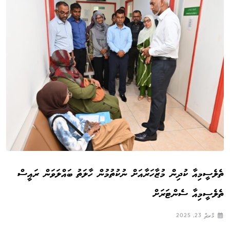
ތެލެސީމިއާ ކުދިން މުޒާހަރާއަށް ނުކުތުމުން ހާލަތު ބައްލަވަން ރައީސް
ތެލެސީމިއާ ސެންޓަރަށް
މާރޗް 23, 2025