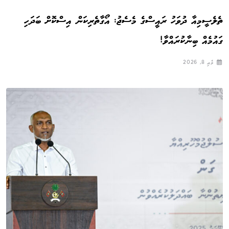
ތެލެސީމިއާ ދުވަހު ރައީސްގެ މެސެޖު: އޯގާތެރިކަން އިސްކޮށް ބަދަހި
ގައުމެއް ބިނާކުރައްވާ!
މެއި 8, 2026