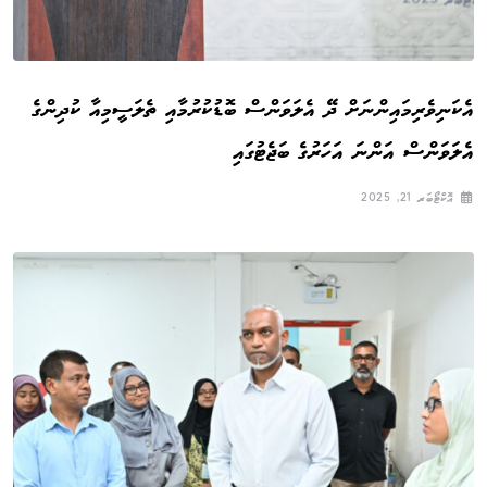
އެކަނިވެރިމައިންނަށް ދޭ އެލަވަންސް ބޮޑުކުރުމާއި ތެލަސީމިއާ ކުދިންގެ
އެލަވަންސް އަންނަ އަހަރުގެ ބަޖެޓުގައި
އޮކްޓޯބަރ 21, 2025