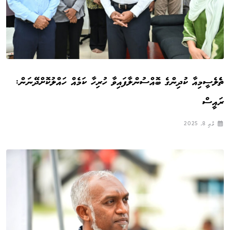
ތެެލެސީމިއާ ކުދިންގެ ބޮއްސުންލާފައިވާ ހުރިހާ ކަމެއް ހައްލުކޮށްދޭނަން:
ރައީސް
މެއި 8, 2025