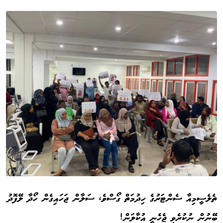
ތެލެސީމިއާ ސެންޓަރުގެ ހިދުމަތް ގޯސްވެ، ސަލާން ޖަހައިގެން ހޯދާ ލޭފޮދު
ބޭނުން ނުކުރެވި ޖެހެނީ އުކާލަން!