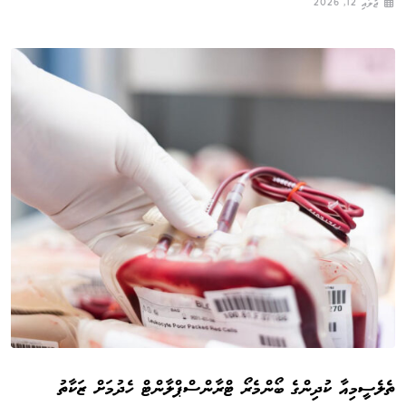
ޖުލައި 12, 2026
ތެލެސީމިއާ ކުދިންގެ ބޯންމެރޯ ޓްރާންސްޕްލާންޓް ހެދުމަށް ޒަކާތު