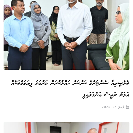
ތެލެސީމިއާ ސެންޓަރުގެ ކަންކަން ހައްލުކުރަން ވަރުގަދަ ފިޔަވަޅުތަކެއް
އަޅަން ރައީސް އަންގަވައިފި
މާރޗް 23, 2025