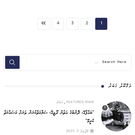
4
3
2
1
މަޤްބޫލު ޚަބަރު
,
FEATURED MAIN
ޚަބަރު
”ބައްޕާއޭ، ދޮންބެގެ އަތުން ދޫވީއޭ، ސަލާމަތްކުރަން ވަރަށް މަސައްކަތް
ކުރީމޭ“
އޭޕްރިލް 3, 2025