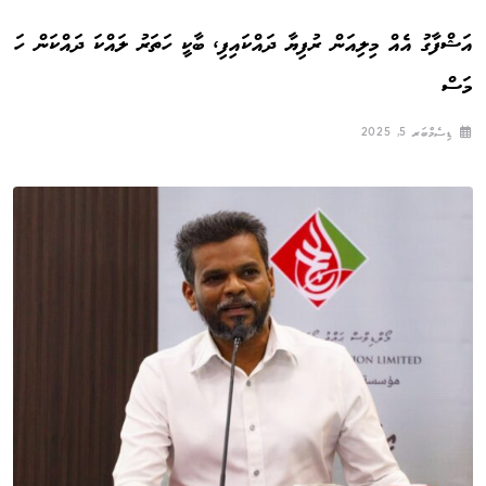
އަޝްފާގު އެއް މިލިއަން ރުފިޔާ ދައްކައިފި، ބާކީ ހަތަރު ލައްކަ ދައްކަން ހަ
މަސް
ޑިސެމްބަރ 5, 2025