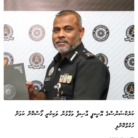
ކަރެކްޝަންސްގެ އޭސީޕީ އާސިފް މަގާމުން ވަކިކުރީ ގޯސްކޮށް ކަމަށް
ހުކުމްކޮށްފި