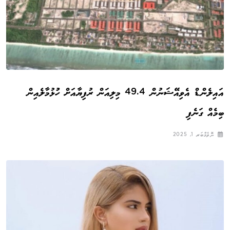
އައިލެންޑް އެވިއޭޝަނުން 49.4 މިލިއަން ރުފިޔާއަށް ހުުޅުމާލެއިން
ބިމެއް ގަނެފި
ނޮވެމްބަރ 1, 2025