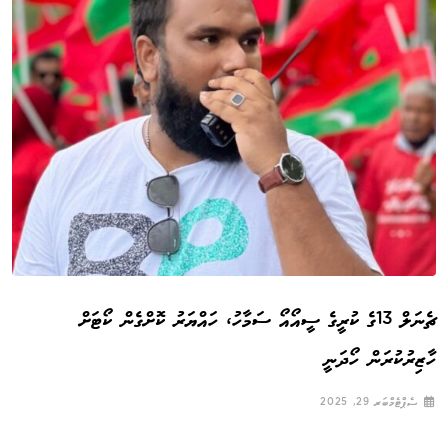
ޗެނަލް 13ގެ ކުރީގެ ސީއޯއޯ ސަމާހު، ހައްޔަރު ކޮށްގެން ކޯޓަށް
ހާޒިރުކުރަން ހޯދަނީ
ސެޕްޓެމްބަރ 29, 2025