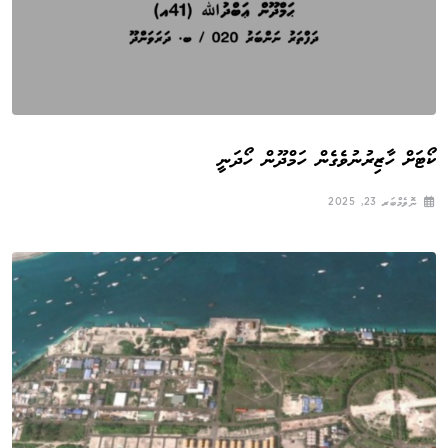
ކޯޓަށް ހާޒިރުނުވެގެން ހަމްދޫން ހޯދަނީ
ނޮވެމްބަރ 23, 2025