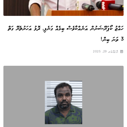
ހައްޖު ކޯޕަރޭޝަނުން އަނެއްކާވެސް ބިމެއް ގަނެފި, ދޮޅު އަހަރުތެރޭ ގަތް
3 ވަނަ ބިން!
ނޮވެމްބަރ 29, 2025