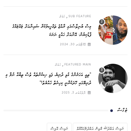
,
SUB FEATURE
ޚަބަރު
މިސް ޔުނިވާސްގައި ރާއްޖެ ތަމްސީލުކުރާ ޝައިނާއަށް ޒަމްޒަމްގެ
ފާޑުކިޔުން: އޭނާއަށް ހައްގީ ނަރަކަ
އޮކްޓޯބަރ 30, 2024
,
FEATURED MAIN
ޚަބަރު
”ތިއީ އަހަރެންގެ މުޅި ދުނިޔެ, ފަޅި ސިކުންތެއް ވެސް ތިބާއާ ނުލާ މި
ދުނިޔޭގައި ހޭދަކުރާނީ ކިހިނެތް ހެއްޔެވެ!“
ނޮވެމްބަރ 3, 2025
ޓެގްސް
ރައީސް އަބްދުﷲ ޔާމީން އަބްދުލްގައްޔޫމް
ރައީސް އޮފީސް