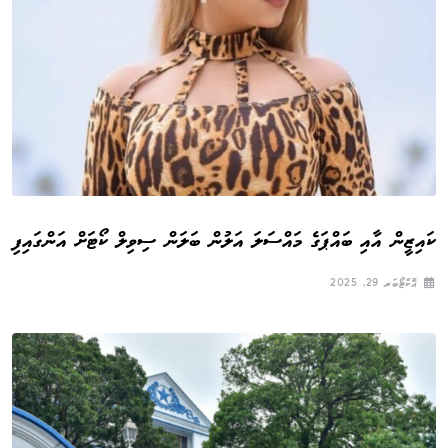
ކައިޒީން އާއި ބައްޕަގެ މައްސަލަ އަލުން ބަލަން ސިވިލް ކޯޓަށް އަންގައިފި
އޮކްޓޯބަރ 29, 2025