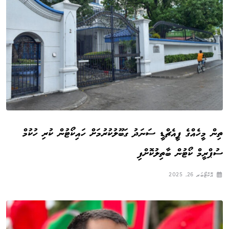
ތިން މީހެއްގެ ޕީއެޗްޑީ ސަނަދު ގަބޫލުކުރުމަށް ހައިކޯޓުން ކުރި ހުކުމް
ސުޕްރީމް ކޯޓުން ބާތިލުކޮށްފި
އޮކްޓޯބަރ 26, 2025