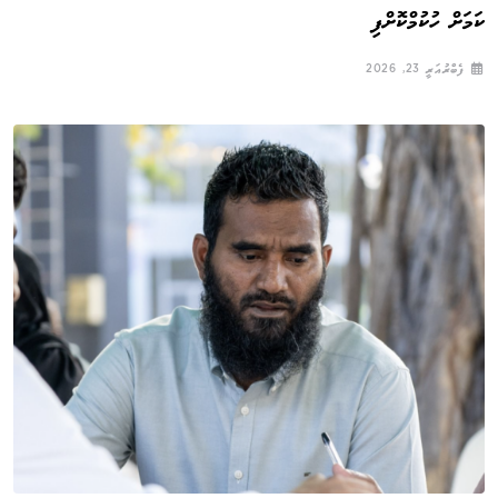
ކަމަށް ހުކުމްކޮށްފި
ފެބްރުއަރީ 23, 2026