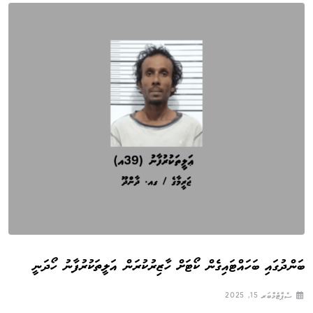
ބަންދުގައި ބަހައްޓައިގެން ކޯޓަށް ހާޒިރުކުރަން އަލީތަކުރުފާނު ހޯދަނީ
ސެޕްޓެމްބަރ 15, 2025