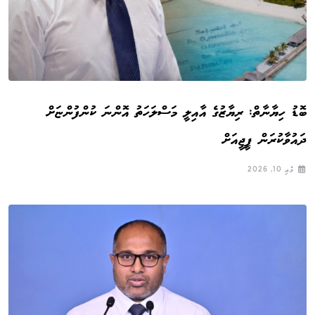
ބޮޑު ހިޔާނާތް: ރިޔާޒުގެ އާއިލީ މަސްލަހަތު އޮންނަ ކުންފުންޏަށް
ދައުވާކުރަން ޕީޖީއަށް
މެއި 10, 2026