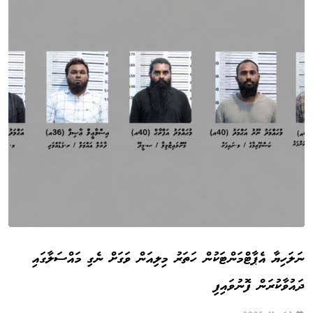
ނަލަހިޔާ އެޕާޓްމަންޓަކުން ހަތަރު މިލިއަން ވަގަށް ނެގި މައްސަލާގައި
ދައުވާކުރަން ފޮނުވައިފި