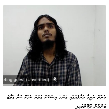
މަނަދޫ ނައީމާ މަރާލުމުގައި އެންމެ އިސްކޮށް އުޅުނު ކަމަށް ބުނާ ފަވާޒު
ބަންދުން ދޫކޮށްލައިފި