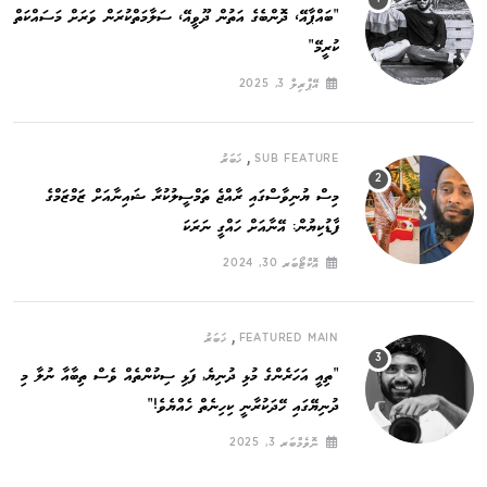
”ބައްޕާއޭ، ދޮންބެގެ އަތުން ދޫވީއޭ، ސަލާމަތްކުރަން ވަރަށް މަސައްކަތް
ކުރީމޭ“
އޭޕްރިލް 3, 2025
,
SUB FEATURE
ޚަބަރު
މިސް ޔުނިވާސްގައި ރާއްޖެ ތަމްސީލުކުރާ ޝައިނާއަށް ޒަމްޒަމްގެ
ފާޑުކިޔުން: އޭނާއަށް ހައްގީ ނަރަކަ
އޮކްޓޯބަރ 30, 2024
,
FEATURED MAIN
ޚަބަރު
”ތިއީ އަހަރެންގެ މުޅި ދުނިޔެ, ފަޅި ސިކުންތެއް ވެސް ތިބާއާ ނުލާ މި
ދުނިޔޭގައި ހޭދަކުރާނީ ކިހިނެތް ހެއްޔެވެ!“
ނޮވެމްބަރ 3, 2025