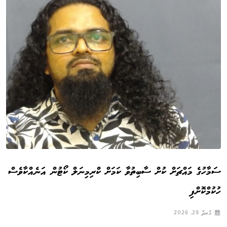
ސަމާހުގެ މައްޗަށް ކުށް ސާބިތުވާ ކަމަށް ކްރިމިނަލް ކޯޓުން އަނެއްކާވެސް
ހުކުމްކޮށްފި
މާރޗް 29, 2026