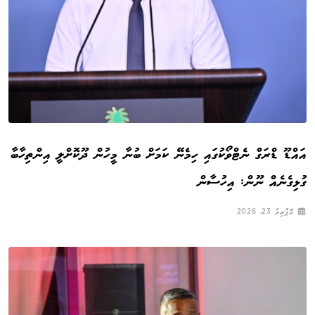
އައްޑޫ ޑްރަގް ނެޓްވޯކުގައި ހިމެނޭ ކަމަށް ބުނާ މީހުން ދޫކޮށްލީ އިންތިހާބާ
ގުޅިގެނެއް ނޫން: އިހުސާން
އޭޕްރިލް 23, 2026