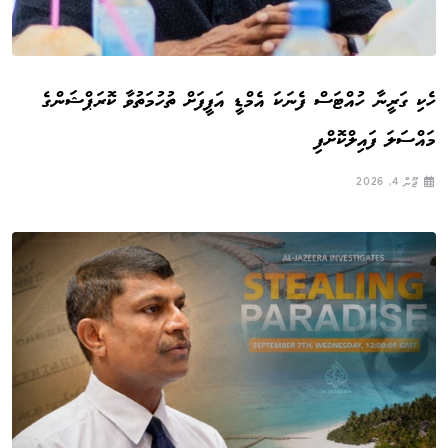
ހެކި ގަރީނާ ހުއްޓަސް ފެނަކަ އެމްޑީ އަފީފަށް ތުހުމަތުވާ ކޮރަޕްޝަންގެ
މައްސަލަ ފައިލްކޮށްފި
ޖޫން 4, 2026