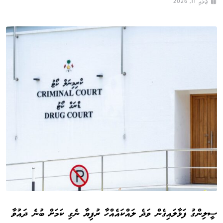
ޖުލައި 11, 2026
ސީލިންގު ފަޅާލައިގެން ވަދެ ލައްކައެއްހާ ރުފިޔާ ނެގި ކަމަށް ބުނެ ދައުވާ