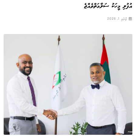
އުފުލި މީހަކު ސަލާމަތްވެއްޖެ
ޖުލައި 1, 2026