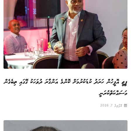
ޕީޖީ އޮފީހުން ހަރަދު ކުޑަކުރުމަށް ކޮންމެ އަންގާރަ ދުވަހަކު ގޭގައި ތިބެގެން
މަސައްކަތްކުރަނީ
އޭޕްރިލް 7, 2026