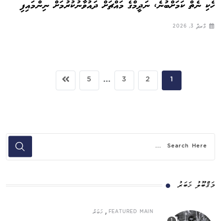
ހެކި ނެތް ކަމަށްބުނެ، ނަދީމްގެ މައްޗަށް ދައުވާނުކުރުމަށް ނިންމައިފި
މާރޗް 3, 2026
...
5
3
2
1
މަޤްބޫލު ޚަބަރު
,
FEATURED MAIN
ޚަބަރު