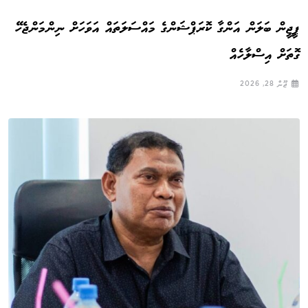
ޕީޖީން ބަލަން އަންގާ ކޮރަޕްޝަންގެ މައްސަލަތައް އަވަހަށް ނިންމަންޖެހޭ
ގޮތަށް އިސްލާހެއް
ޖޫން 28, 2026