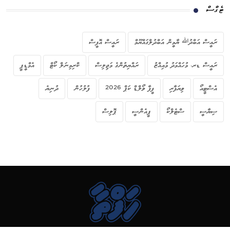
ޓެގްސް
ރައީސް އަބްދުﷲ ޔާމީން އަބްދުލްގައްޔޫމް
ރައީސް އޮފީސް
ރައީސް ޑރ. މުހައްމަދު މުއިއްޒު
ރައްޔިތުންގެ މަޖިލިސް
ކްރިމިނަލް ކޯޓް
އެމްޑީޕީ
އެސްޓީއޯ
ވިޔަފާރި
ފީފާ ވޯލްޑް ކަޕް 2026
ފުލުހުން
ދުނިޔެ
ސިޔާސީ
ސްޓެލްކޯ
ޕީއެންސީ
ޕޮލިސް