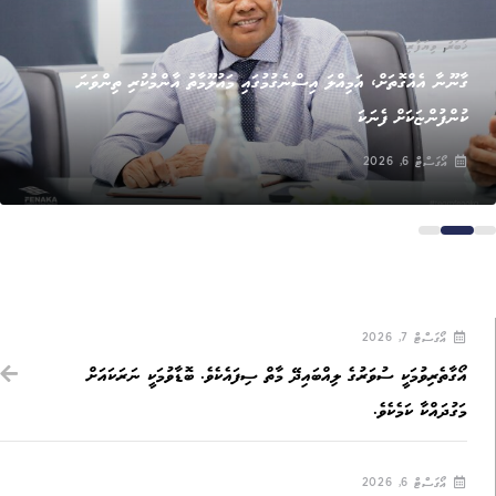
,
ޚަބަރު
ވިޔަފާރި
ގާނޫނާ އެއްގޮތަށް، އަމިއްލަ އިސްނެގުމުގައި މައުލޫމާތު އާންމުކުރި ތިންވަނަ
ކުންފުންޏަކަށް ފެނަކަ
އޯގަސްޓް 6, 2026
އޯގަސްޓް 7, 2026
އޯގާތެރިވުމަކީ ސުވަރުގެ ލިއްބައިދޭ މާތް ސިފައެކެވެ. ބޮޑާވުމަކީ ނަރަކައަށް
މަގުދައްކާ ކަމެކެވެ.
އޯގަސްޓް 6, 2026