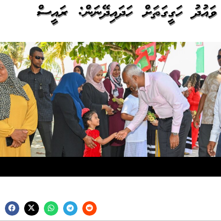
ވައުދު ހަގީގަތަކަށް ހަދައިދޭނަން: ރައީސް