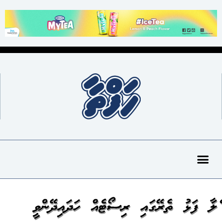
ކެލާ ފަޅު ތެރޭގައި ރިސޯޓެއް ހަދައިދޭންވީ