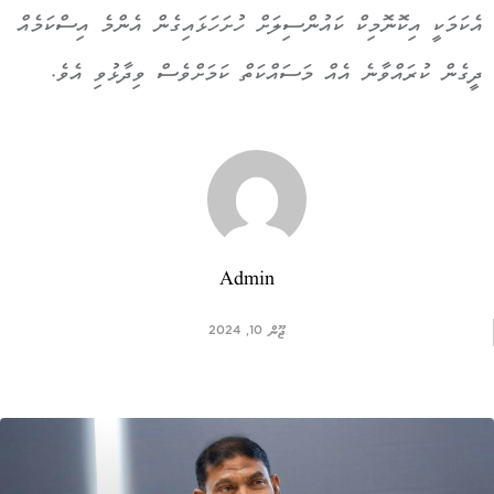
އެކަމަކީ އިކޮނޮމިކް ކައުންސިލަށް ހުށަހަޅައިގެން އެންމެ އިސްކަމެއް
ދީގެން ކުރައްވާނެ އެއް މަސައްކަތް ކަމަށްވެސް ވިދާޅުވި އެވެ.
Admin
ޖޫން 10, 2024