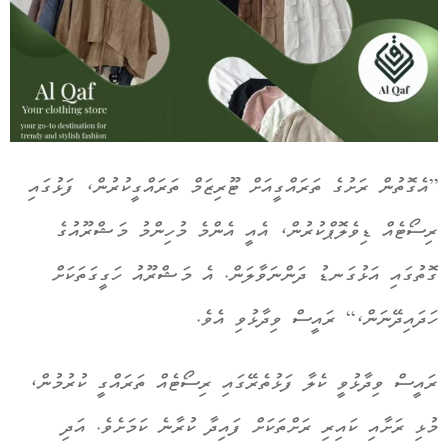
”އެގޮތުން ރަށުގެ ތަރައްގީއަށް ޓޫރިޒަމް ތަރައްގީކުރުން، ފަޅުގައި
ރިސޯޓެއް ޑިވެލޮޕްކުރުން، އެއީ އެންމެ މުހިންމު މަޝްރޫއުގެ
ގޮތުގައި އަޅުގަނޑު ދަންނަވާލަން. އެ މަޝްރޫއު ހަގީގަތަކަށް
ހަދައިދޭނަން،“ ރައީސް ވިދާޅުވި އެވެ.
ރައީސް ވިދާޅުވީ ކެލާ ފަޅުތެރޭގައި ރިސޯޓެއް ތަރައްގީ ކުރުމުން،
މުޅި ރަށާއި ކައިރި ރަށްތަކަށް ފައިދާ ކުރާނެ ކަމަށެވެ. އަދި