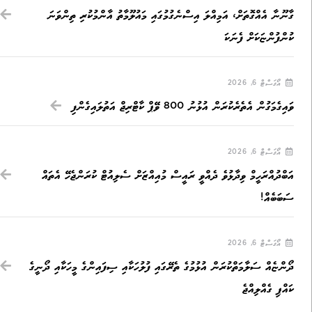
ގާނޫނާ އެއްގޮތަށް، އަމިއްލަ އިސްނެގުމުގައި މައުލޫމާތު އާންމުކުރި ތިންވަނަ
ކުންފުންޏަކަށް ފެނަކަ
އޯގަސްޓް 6, 2026
ވައިގެމަގުން އެތެރެކުރަން އުޅުނު 800 ވޭޕް ކާޓްރިޖް އަތުލައިގެންފި
އޯގަސްޓް 6, 2026
އަބްދުއްރަހީމް ވިދާޅުވެ ދެއްވީ ރައީސް މުއިއްޒަށް ސެލިއުޓް ކުރަންޖެހޭ އެތައް
ސަބަބެއް!
އޯގަސްޓް 6, 2026
ދޯންޏެއް ސަލާމަތްކުރަން އުޅުމުގެ ތެރޭގައި ފުލުހަކާއި ސިފައިންގެ މީހަކާއި ދޯނީގެ
ކައްޕި ގެއްލިއްޖެ