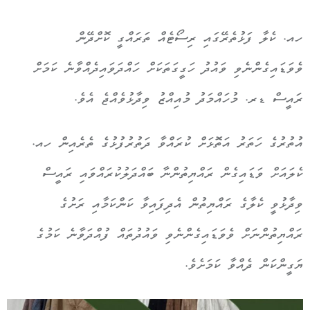
ހއ. ކެލާ ފަޅުތެރޭގައި ރިސޯޓެއް ތަރައްގީ ކޮށްދޭން
ވެވަޑައިގެންނެވި ވައުދު ހަގީގަތަކަށް ހައްދަވައިދެއްވާނެ ކަމަށް
ރައީސް ޑރ. މުހައްމަދު މުއިއްޒު ވިދާޅުވެއްޖެ އެވެ.
އުތުރުގެ ހަތަރު އަތޮޅަށް ކުރައްވާ ދަތުރުފުޅުގެ ތެރެއިން ހއ.
ކެލައަށް ވަޑައިގެން ރައްޔިތުންނާ ބައްދަލުކުރައްވައި ރައީސް
ވިދާޅުވީ ކެލާގެ ރައްޔިތުން އެދިފައިވާ ކަންކަމާއި ރަށުގެ
ރައްޔިތުންނަށް ވެވަޑައިގެންނެވި ވައުދުތައް ފުއްދަވާނެ ކަމުގެ
ޔަގީންކަން ދެއްވާ ކަމަށެވެ.