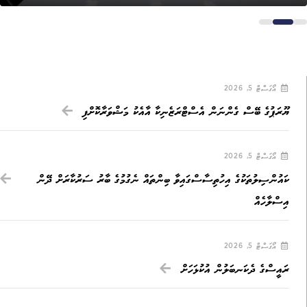
އޯގަސްޓް 5, 2026
ޔޫރަޕުގެ ބޭސް ގެންނަން އެސްޓްރަޒެނިކާ އާއެކު މަޝްވަރާކޮށްފި
އޯގަސްޓް 5, 2026
ކައުންސިލުތަކުގެ އިހުތިސާސްގައިވާ ބިންތައް ނެގުމުގެ ބާރު ސަރުކާރަށް ދޭން
އިސްލާހެއް
އޯގަސްޓް 5, 2026
ރައީސްގެ ދެކަނބަލުން އުކުޅަހަށް