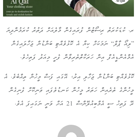
ރ. ކުޑަކުރަތު ރިސޯޓުން ފުރައިގެން މާލެއަށް ދަތުރު ކުރަމުންދިޔަ
”ލިއޯ ޕާލް“ ނަމަކަށް ކިޔާ އެ ކޮޅުވެއްޓި ބަންޑުން ޖަހާލައިގެން
އެމްއެންޑީއެފް އިން ހަރަކާތްތެރިވާން ފެށީ މިއަދު ފަތިހެވެ.
ކޮޅުވެއްޓި ބަންޑުން ޖަހާލި އިރު، އޭގައި ފަސް މީހުން ތިއްބެވެ. އެ
މީހުންގެ ތެރެއިން ހަތަރު މީހުން ކަނޑުވެފައި ވަނިކޮށް ފެނިގެން
ރޭ ފަތިހު ސީ އެމްބިއުލޭންސް 21 އަށް ވަނީ ނަގައިފަ އެވެ.