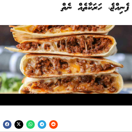
ފެނިއްޖެ، ހަރަކާތެއް ނެތް