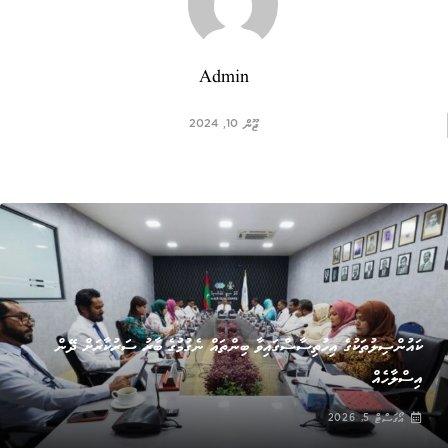
Admin
ޖޫން 10, 2024
ޚަބަރު
ކައުންސިލުތަކުގެ އިހުތިސާސްގައިވާ ބިންތައް ނެގުމުގެ ބާރު ސަރުކާރަށް ދޭން
އިސްލާހެއް
އޯގަސްޓް 5, 2026