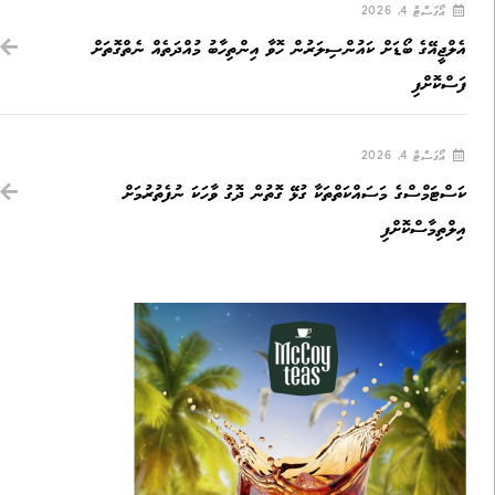
އޯގަސްޓް 4, 2026
އެލްޖީއޭގެ ބޯޑަށް ކައުންސިލަރުން ހޮވާ އިންތިހާބު މުއްދަތެއް ނެތްގޮތަށް
ފަސްކޮށްފި
އޯގަސްޓް 4, 2026
ކަސްޓަމްސްގެ މަސައްކަތްތަކާ ގުޅޭ ގޮތުން ދޮގު ވާހަކަ ނުފެތުރުމަށް
އިލްތިމާސްކޮށްފި