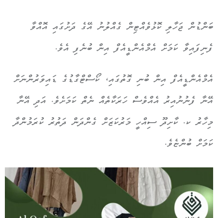
ބަންޑުން ޖަހާލި ކޮޅުވެއްޓިން ގެއްލުނު އޭގެ ދަށުގައި އޮއްވާ
ފެނިފައިވާ ކަމަށް އެމްއެންޑީއެފް އިން ބުނެފި އެވެ.
އެމްއެންޑީއެފް އިން ބުނި ގޮތުގައި، ކޯސްޓްގާޑުގެ ޑައިވަރުންނަށް
އޭނާ ފެނުނުއިރު އެއްވެސް ހަރަކާތެއް ނެތް ކަމަށެވެ. އަދި އޭނާ
މިހާރު ކ. ކާށިދޫ ސިއްހީ މަރުކަޒަށް ގެންދަން ދަތުރު ކުރަމުންދާ
ކަމަށް ބުންޏެވެ.