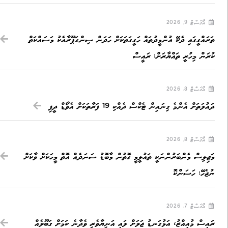
އޯގަސްޓް 9, 2026
ތަރައްގީގައި ދެކޭ އުންމީދުތައް ހަގީގަތަކަށް ހަދަން ސިންގަޕޫރާއެކު މަސައްކަތް
ކުރަން މިހުރީ ތައްޔާރަށް: ރައީސް
އޯގަސްޓް 8, 2026
ދައުލަތަށް އެންމެ ގިނައިން ޓެކްސް ދެއްކި 19 ފަރާތަކަށް އެވޯޑް ދީފި
އޯގަސްޓް 8, 2026
މަޖިލިސް މެންބަރުންނަކީ ތައުލީމީ ގޮތުން މާބޮޑު ސަނަދެއް އޮތް މީހަކަށް ވާކަށް
ނުޖެހޭ: ހަސަންކޮ
އޯގަސްޓް 7, 2026
ރައީސް މުއިއްޒު، އަޅުގަނޑު ޖަލަށް ލައި އަނިޔާވެރި ވެދާނެ ކަމަށް ގަބޫލެއް