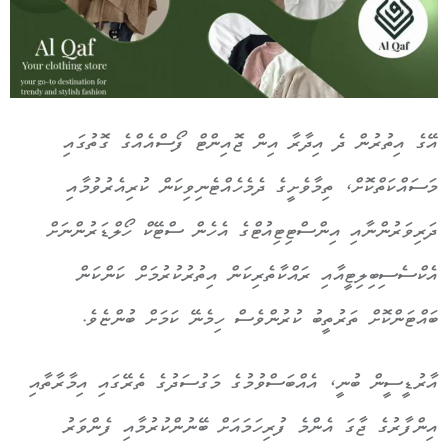
އޭގެ އިތުރުން ދެ އިދާރާ އިން ޖޮއިންޓް ފޯސްއެއްގެ ގޮތުގައި
މަސައްކަތްކޮށް، ތިމާވެށީގެ ދެމެހެއްޓެނިވިކަން ކުރިއެރުވުމާއި
ދަރިވަރުންނާއި އިންސްޓިޓިއުޓްގެ އެހެން ސްޓޭކް ހޯލްޑަރުންނަށް
އެކްސެސިބިލިޓީއާއި ރައްކާތެރިކަން އިތުރުކުރުމަށް ކަންކަން
ބައްޓަންކޮށް ތަރުތީބު ކުރުންވެސް ހިމެނޭ ކަމަށް ބުންޏެވެ.
އާރުޑީސީން ބުނީ، އެއްބަސްވުމުގެ މަގުސަދުގެ ތެރޭގައި އިމާރާތާއި
އިންފާރުގެ ޖާގަ އެންމެ ފުރިހަމައަށް ބޭނުންކުރުމާއި ފެންވަރު