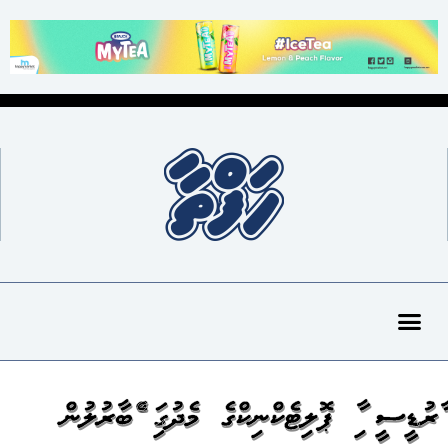
އާރުޑީސީ އާއި ޕޮލިޓެކްނިކްގެ މެދުގައި އެއްބާރުލުން