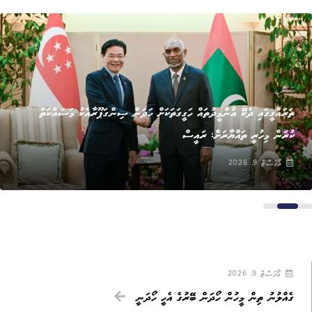
ޚަބަރު
ތަރައްގީގައި ދެކޭ އުންމީދުތައް ހަގީގަތަކަށް ހަދަން ސިންގަޕޫރާއެކު މަސައްކަތް
ކުރަން މިހުރީ ތައްޔާރަށް: ރައީސް
އޯގަސްޓް 9, 2026
އޯގަސްޓް 9, 2026
ގެއްލުނު ތިން މީހުން ހޯދަން ބޭރުގެ އެހީ ހޯދަނީ