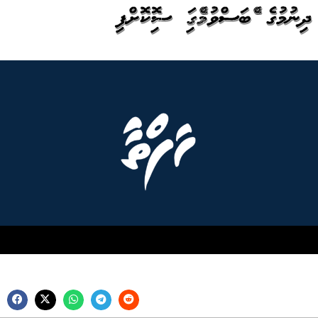
ދިނުމުގެ އެއްބަސްވުމެއްގައި ސޮއިކޮށްފި