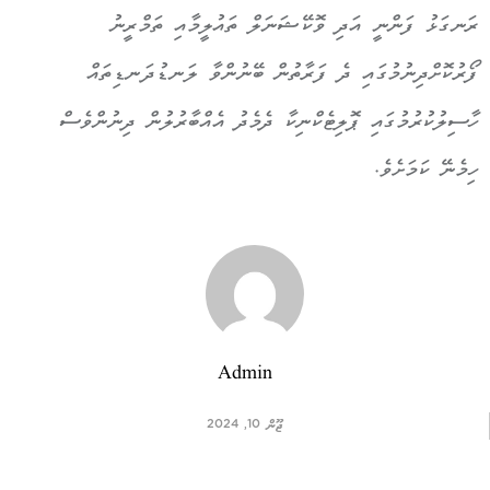
ރަނގަޅު ފަންނީ އަދި ވޮކޭޝަނަލް ތައުލީމާއި ތަމްރީނު
ފޯރުކޮށްދިނުމުގައި ދެ ފަރާތުން ބޭނުންވާ ލަނޑުދަނޑިތައް
ހާސިލުކުރުމުގައި ޕޮލިޓެކްނިކާ ދެމެދު އެއްބާރުލުން ދިނުންވެސް
ހިމެނޭ ކަމަށެވެ.
Admin
ޖޫން 10, 2024