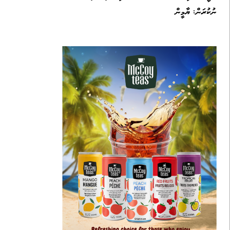
ނުކުރަން: ޔާމީން