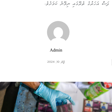
ފަސް އަހަރުގެ ތެރޭގައި ނިމޭނެ ކަމަށެވެ.
Admin
ޖޫން 10, 2024