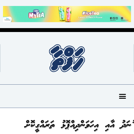
ފުނަދު އާއި އިހަވަންދިއްޕޮޅު ތަރައްގީކޮށް