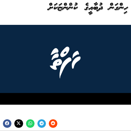
ހިންގަން ދުބާއީގެ ކުންފުންޏަކަށް