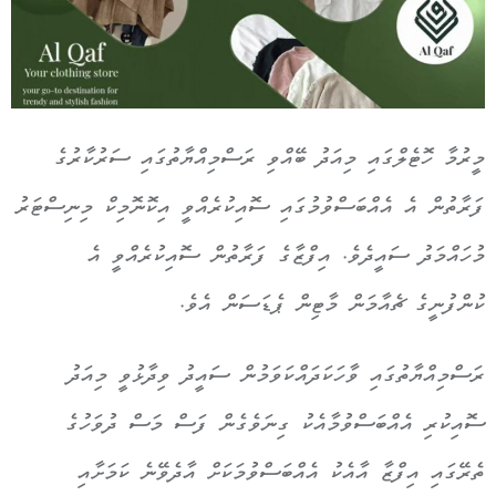
މީރުމާ ހޮޓެލްގައި މިއަދު ބޭއްވި ރަސްމިއްޔާތުގައި ސަރުކާރުގެ
ފަރާތުން އެ އެއްބަސްވުމުގައި ސޮއިކުރެއްވީ އިކޮނޮމިކް މިނިސްޓަރު
މުހައްމަދު ސައީދެވެ. އިފްޒާގެ ފަރާތުން ސޮއިކުރެއްވީ އެ
ކުންފުނީގެ ޗެއާމަން މާޓިން ޕެޑަސަން އެވެ.
ރަސްމިއްޔާތުގައި ވާހަކަދައްކަވަމުން ސައީދު ވިދާޅުވީ މިއަދު
ސޮއިކުރި އެއްބަސްވުމާއެކު ގިނަވެގެން ފަސް މަސް ދުވަހުގެ
ތެރޭގައި އިފްޒާ އާއެކު އެއްބަސްވުމަކަށް އާދެވޭނެ ކަމަށާއި