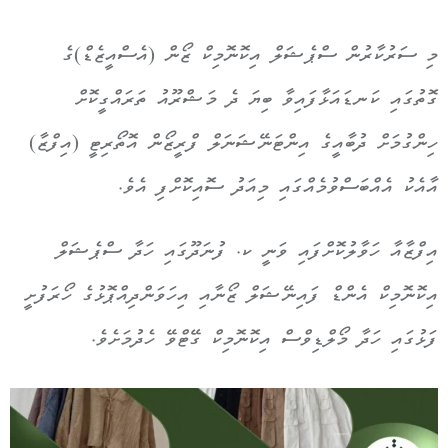
މި ސަރުކާރުން ސްޕެޝަލް އިކޮނޮމިކް ޒޯން (އެސްއީޒެޑް)ގެ
ގޮތުގައި ކަނޑައަޅާފައިވާ ބިޔަ ދެ މަޝްރޫއު ތަރައްގީކޮށް
ހިންގުމަށް ދުބާއީގެ އިންޓަނޭޝަނަލް ފްރީޒޯން އޮތޯރިޓީ (އިފްޒާ)
އާއެކު އެއްބަސްވުމެއްގައި މިއަދު ސޮއިކޮށްފި އެވެ.
އިފްޒާއާ ހަވާލުކޮށްފައި ވަނީ ކ. ފުނަދޫގައި ހަދާ ސްޕެޝަލް
އިކޮނޮމިކް އެންޑް ފައިނޭޝަލް ޒޯނާއި އިހަވަންދިއްޕޮޅުގެ ހޯރަފުށީ
ފަޅުގައި ހަދާ މޯލްޑިވްސް އިކޮނޮމިކް ގޭޓްވޭ ހެދުމަށެވެ.