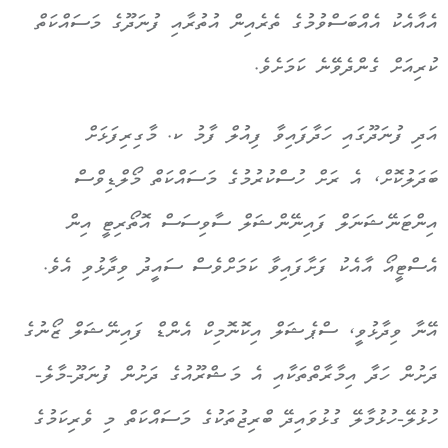
އެއާއެކު އެއްބަސްވުމުގެ ތެރެއިން އުތުރާއި ފުނަދޫގެ މަސައްކަތް
ކުރިއަށް ގެންދެވޭނެ ކަމަށެވެ.
އަދި ފުނަދޫގައި ހަދާފައިވާ ފިއުލް ފާމު ކ. މާގިރިފަޅަށް
ބަދަލުކޮށް، އެ ރަށް ހުސްކުރުމުގެ މަސައްކަތް މޯލްޑިވްސް
އިންޓަނޭޝަނަލް ފައިނޭންޝަލް ސާވިސަސް އޮތޯރިޓީ އިން
އެސްޓީއޯ އާއެކު ފަށާފައިވާ ކަމަށްވެސް ސައީދު ވިދާޅުވި އެވެ.
އޭނާ ވިދާޅުވީ، ސްޕެޝަލް އިކޮނޮމިކް އެންޑް ފައިނޭޝަލް ޒޯނުގެ
ދަށުން ހަދާ އިމާރާތްތަކާއި އެ މަޝްރޫއުގެ ދަށުން ފުނަދޫ-މާލެ-
ހުޅުލޭ-ހުޅުމާލޭ ގުޅުވައިދޭ ބްރިޖުތަކުގެ މަސައްކަތް މި ވެރިކަމުގެ