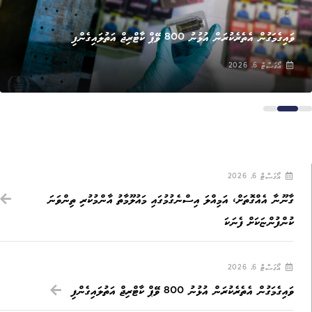
ޚަބަރު
ވައިގެމަގުން އެތެރެކުރަން އުޅުނު 800 ވޭޕް ކާޓްރިޖް އަތުލައިގެންފި
އޯގަސްޓް 6, 2026
އޯގަސްޓް 6, 2026
ގާނޫނާ އެއްގޮތަށް، އަމިއްލަ އިސްނެގުމުގައި މައުލޫމާތު އާންމުކުރި ތިންވަނަ
ކުންފުންޏަކަށް ފެނަކަ
އޯގަސްޓް 6, 2026
ވައިގެމަގުން އެތެރެކުރަން އުޅުނު 800 ވޭޕް ކާޓްރިޖް އަތުލައިގެންފި