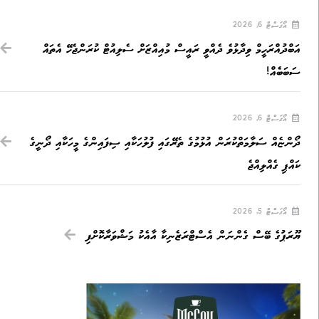
އޯގަސްޓް 6, 2026
އަބްދުއްރަހީމް ވިދާޅުވެ ދެއްވީ ރައީސް މުއިއްޒަށް ސެލިއުޓް ކުރަންޖެހޭ އެތައް
ސަބަބެއް!
އޯގަސްޓް 6, 2026
ދޯންޏެއް ސަލާމަތްކުރަން އުޅުމުގެ ތެރޭގައި ފުލުހަކާއި ސިފައިންގެ މީހަކާއި ދޯނީގެ
ކައްޕި ގެއްލިއްޖެ
އޯގަސްޓް 5, 2026
ޔޫރަޕުގެ ބޭސް ގެންނަން އެސްޓްރަޒެނިކާ އާއެކު މަޝްވަރާކޮށްފި