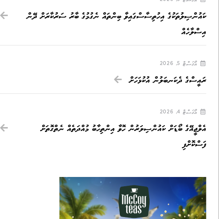
ކައުންސިލުތަކުގެ އިހުތިސާސްގައިވާ ބިންތައް ނެގުމުގެ ބާރު ސަރުކާރަށް ދޭން
އިސްލާހެއް
އޯގަސްޓް 5, 2026
ރައީސްގެ ދެކަނބަލުން އުކުޅަހަށް
އޯގަސްޓް 4, 2026
އެލްޖީއޭގެ ބޯޑަށް ކައުންސިލަރުން ހޮވާ އިންތިހާބު މުއްދަތެއް ނެތްގޮތަށް
ފަސްކޮށްފި