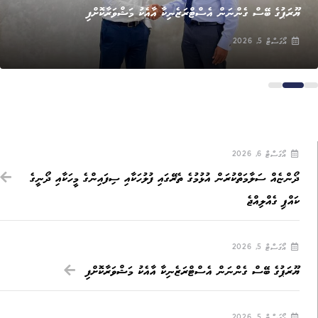
ޔޫރަޕުގެ ބޭސް ގެންނަން އެސްޓްރަޒެނިކާ އާއެކު މަޝްވަރާކޮށްފި
އޯގަސްޓް 5, 2026
އޯގަސްޓް 6, 2026
ދޯންޏެއް ސަލާމަތްކުރަން އުޅުމުގެ ތެރޭގައި ފުލުހަކާއި ސިފައިންގެ މީހަކާއި ދޯނީގެ
ކައްޕި ގެއްލިއްޖެ
އޯގަސްޓް 5, 2026
ޔޫރަޕުގެ ބޭސް ގެންނަން އެސްޓްރަޒެނިކާ އާއެކު މަޝްވަރާކޮށްފި
އޯގަސްޓް 5, 2026