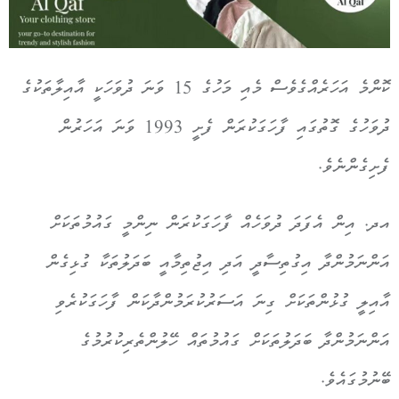
ކޮންމެ އަހަރެއްގެވެސް މެއި މަހުގެ 15 ވަނަ ދުވަހަކީ
އާއިލާތަކުގެ
ދުވަހުގެ ގޮތުގައި ފާހަގަކުރަން ފެށީ 1993 ވަނަ އަހަރުން
ފެށިގެންނެވެ.
އދ. އިން އެފަދަ ދުވަހެއް ފާހަގަކުރަން ނިންމީ ގައުމުތަކަށް
އަންނަމުންދާ އިގުތިސާދީ އަދި އިޖުތިމާއީ ބަދަލުތަކާ ގުޅިގެން
އާއިލީ ގުޅުންތަކަށް ގިނަ އަސަރުކުރަމުންދާކަން ފާހަގަކުރެވި
އަންނަމުންދާ ބަދަލުތަކަށް ގައުމުތައް ހޭލުންތެރިކުރުމުގެ
ބޭނުމުގައެވެ.