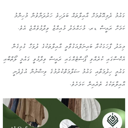
ގައުމު ދެމިއޮތުމަށް އާއިލާތައް ބަދަހިވެ ހަރުދަނާވުން މުހިންމު
ކަމަށް ރައީސް ޑރ. މުހައްމަދު މުއިއްޒު ވިިދާޅުވެއްޖެ އެވެ.
މިއަދު ފާހަގަކުރާ ބައިނަލްއަގުވާމީ އާއިލާތަކުގެ ދުވަހާ ގުޅިގެން
އެކްސްގައި ކުރެއްވި ޕޯސްޓެއްގައި ރައީސް ވިދާޅުވީ ގައުމީ ލޯތްބާއި
ގައުމީ ހިދުމަތާއި ގައުމު ސަލާމަތްކުރުމުގެ ވިސްނުން އުފެދެނީ
އާއިލާތަކުގެ ތެރެއިން ކަމަށެވެ.