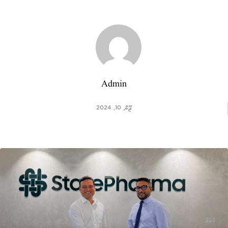
Admin
ޖޫން 10, 2024
ޚަބަރު