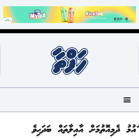
ގައުމު ދެމިއޮތުމަށް އާއިލާތައް ބަދަހިވެ