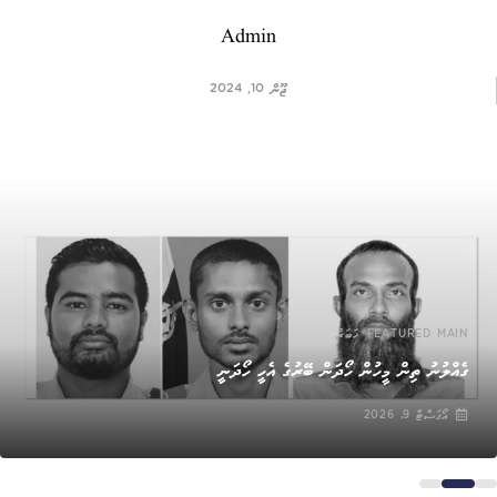
Admin
ޖޫން 10, 2024
,
FEATURED MAIN
ޚަބަރު
ގެއްލުނު ތިން މީހުން ހޯދަން ބޭރުގެ އެހީ ހޯދަނީ
އޯގަސްޓް 9, 2026