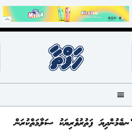
ގެނބެމުންދިޔަ ފަތުރުވެރިޔަކު ސަލާމަތްކުރަން