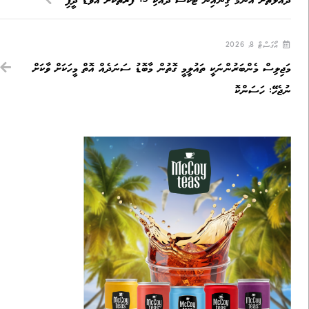
ދައުލަތަށް އެންމެ ގިނައިން ޓެކްސް ދެއްކި 19 ފަރާތަކަށް އެވޯޑް ދީފި
އޯގަސްޓް 8, 2026
މަޖިލިސް މެންބަރުންނަކީ ތައުލީމީ ގޮތުން މާބޮޑު ސަނަދެއް އޮތް މީހަކަށް ވާކަށް
ނުޖެހޭ: ހަސަންކޮ