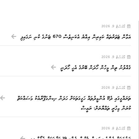
އޯގަސްޓް 9, 2026
އަމާން ޓަވަރުތައް ކައިރިން އިއްޔެ އެކަނިވެސް 670 ޓަނުގެ ކުނި ނަގައިފި
އޯގަސްޓް 9, 2026
ގެއްލުނު ތިން މީހުން ހޯދަން ބޭރުގެ އެހީ ހޯދަނީ
އޯގަސްޓް 9, 2026
ތަރައްގީގައި ދެކޭ އުންމީދުތައް ހަގީގަތަކަށް ހަދަން ސިންގަޕޫރާއެކު މަސައްކަތް
ކުރަން މިހުރީ ތައްޔާރަށް: ރައީސް
އޯގަސްޓް 8, 2026