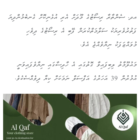
އދ. ސެންތާރާ ރިސޯޓުގެ މޫދަށް އެރި އުޅެނިކޮށް ގެނބެމުންދިޔަ
ފަތުރުވެރިޔަކު ސަލާމަތްކުރަން ފޭބި އެ ރިސޯޓުގެ ދިވެހި
މުވައްޒަފަކު ނިޔާވެއްޖެ އެވެ.
މައުލޫމާތު ލިބިފައިވާ ގޮތުގައި އެ ހާދިސާގައި ނިޔާވެފައިވަނީ
އުމުރުން 39 އަހަރުގެ އަފްސަލް ނަމަކަށް ކިޔާ ދިވެއްސެކެވެ.