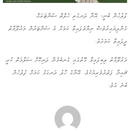
ފުލުހުން ބުނީ، އޭނާ ދަނގެތި ހެލްތް ސެންޓަރަށް
ގެންދިޔައިރުވެސް ނިޔާވެފައިވާ ކަމަށް އެ ސެންޓަރުން މައުލޫމާތު
ދީފައިވާ ކަމަށެވެ.
މައުލޫމާތު ލިބިފައިވާ ގޮތުގައި ގެނބެމުން ދަނިކޮށް ސަލާމަތް ކުރީ
ޗައިނާ ފަތުރުވެރިއެކެވެ. އޭނާގެ ހާލު ރަނގަޅު ކަމަށް ފުލުހުން
ބުނެ އެވެ.