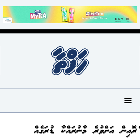
ހެރޮއިން އަށްވުރެ މާނުރައްކާ ޑުރަގެއް