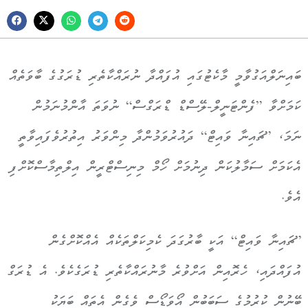
ބައިނަލްއަގުވާމީ މާކެޓުގައި އުފައްދާ ނުރައްކާތެރި ޑުރަގުގެ ބާވަތެއް
ކަމަށްވާ ”ފެންޓަނީލް-ލޭސްޑް ޑްރަގްސް“ ނުވަތަ އާންމުނަމުން
ނަމަ، ”ޗައިނާ ވައިޓް“ ދައުރުވަމުންދާ މިންވަރު އިތުރުވެފައިވާތީ
އެކަމަށް ސަމާލުކަން ދިނުމަށް ހޯމް މިނިސްޓްރީން އިލްތިމާސްކޮށްފި
އެވެ.
”ޗައިނާ ވައިޓް“ އަކީ ބާރުގަދަ ކެމިކަލްތަކެއް އެއްކޮށްގެން
އުފައްދައި، ހެރޮއިން އަށްވުރެ މާނުރައްކާތެރި ޑުރަގެކެވެ. އެ ޑުރަގް
ބޭނުން ކުރުމުގެ ސަބަބުން އޯވަޑޯސް ވެގެން އެތައް ބަޔަކު