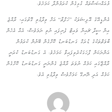
މުއައްސަސާތައް ގުޅިގެން ކުރަމުންދާ ކަމަށެވެ.
އެންޑީއޭގެ އޮފިޝަލަކު ”ހަފްތާ“ އަށް ވިދާޅުވި ގޮތުގައި، ރާއްޖެ
އިން ސީދާ ޗައިނާ ވައިޓް ފެނިފައި ނުވި ނަމަވެސް، އެއާ އެހެން
ބާވަތްތަކުގެ ޑުރަގް ގަނޑުބަނޑު ކޮށްގެން ބޭނުން ކުރަމުން
އަންނަކަން ފާހަގަކުރެވިފައިވާ ކަމަށެވެ. އެ ގަނޑުބަނޑު ކުރަނީ
ރާއްޖޭގައި ކަމެއް ނުވަތަ ރާއްޖެ ގެންނަނީ ގަނޑުބަނޑު ކޮށްގެން
ކަމެއް އަދި ނޭނގޭ ކަމަށްވެސް ވިދާޅުވި އެވެ.