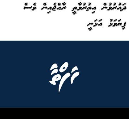
ދައުރުވުން އިތުރުވާތީ ރާއްޖެއިން ވެސް
ފިޔަވަޅު އަޅަނީ