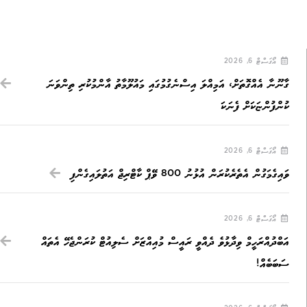
އޯގަސްޓް 6, 2026
ގާނޫނާ އެއްގޮތަށް، އަމިއްލަ އިސްނެގުމުގައި މައުލޫމާތު އާންމުކުރި ތިންވަނަ
ކުންފުންޏަކަށް ފެނަކަ
އޯގަސްޓް 6, 2026
ވައިގެމަގުން އެތެރެކުރަން އުޅުނު 800 ވޭޕް ކާޓްރިޖް އަތުލައިގެންފި
އޯގަސްޓް 6, 2026
އަބްދުއްރަހީމް ވިދާޅުވެ ދެއްވީ ރައީސް މުއިއްޒަށް ސެލިއުޓް ކުރަންޖެހޭ އެތައް
ސަބަބެއް!