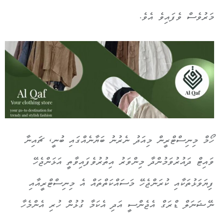
މަރުވެސް ވެފައިވެ އެވެ.
ހޯމް މިނިސްޓްރީން މިއަދު ނެރުނު ބަޔާނެއްގައި ބުނީ، ޗައިނާ
ވައިޓް ދައުރުވަމުންދާ މިންވަރު އިތުރުވެފައިވާތީ އަޅަންޖެހޭ
ފިޔަވަޅުތަކާއި ކުރަންޖެހޭ މަސައްކަތްތައް އެ މިނިސްޓްރީއާއި
ނޭޝަނަލް ޑްރަގް އެޖެންސީ އަދި އެކަމާ ގުޅުން ހުރި އެންމެހާ