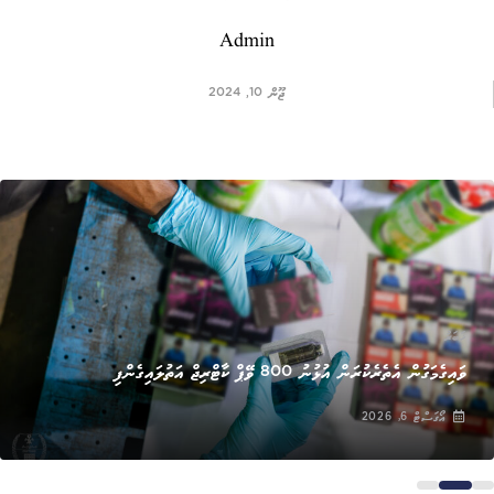
Admin
ޖޫން 10, 2024
ޚަބަރު
ވައިގެމަގުން އެތެރެކުރަން އުޅުނު 800 ވޭޕް ކާޓްރިޖް އަތުލައިގެންފި
އޯގަސްޓް 6, 2026