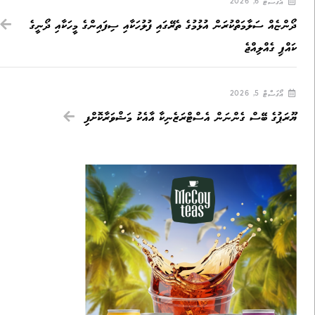
އޯގަސްޓް 6, 2026
ދޯންޏެއް ސަލާމަތްކުރަން އުޅުމުގެ ތެރޭގައި ފުލުހަކާއި ސިފައިންގެ މީހަކާއި ދޯނީގެ
ކައްޕި ގެއްލިއްޖެ
އޯގަސްޓް 5, 2026
ޔޫރަޕުގެ ބޭސް ގެންނަން އެސްޓްރަޒެނިކާ އާއެކު މަޝްވަރާކޮށްފި