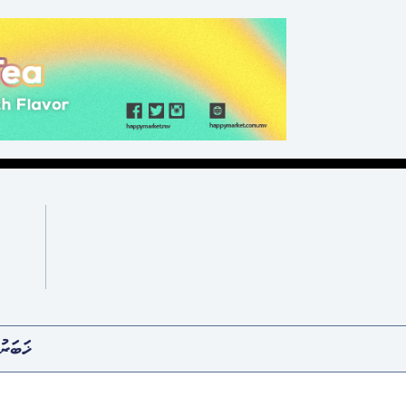
ޚަބަރު