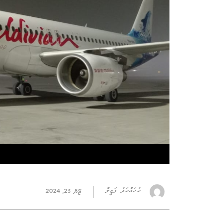
މުހައްމަދު ފަޒީލް
ޖޫން 23, 2024