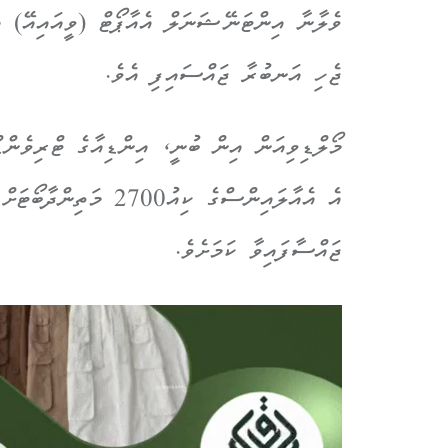
ވެލާނާ އިންޓަނޭޝަނަލް އެއާޕޯޓް (ވީއައިއޭ) އި
ޖެހި އަނބުރާ ޖައްސައިފި އެވެ.
މޯލްޑިވިއަން އިން ބުނީ، އިންޑިއާގެ ޓްރިވެންޑ
އެ އެއާލައިންސްގެ ކިއ
ޖައްސާފައިވާ ކަމަށެވެ.