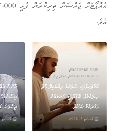
އެވެ.
,
FEATURED MAIN
,
,
,
UNCATEGORIZED
ޚަބަރު
ދީން
ޚަބަރު
ވިޔަފާރި
އޯގާތެރިވުމަކީ ސުވަރުގެ ލިއްބައިދޭ މާތް
ގާނޫނާ އެއްގ
ިކަން އޮތީ
ސިފައެކެވެ. ބޮޑާވުމަކީ ނަރަކައަށް
އިސްނެގުމުގަ
މަގުދައްކާ ކަމެކެވެ.
ތިންވަނަ ކުނ
އޯގަސްޓް 7, 2026
އޯގަސްޓް 6, 2026