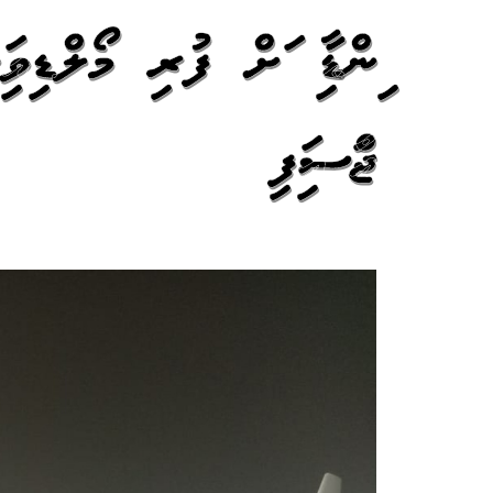
އިންޑިއާ އަށް ފުރި މޯލްޑިވިއ
ޖައްސައިފި