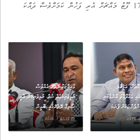
އެއާޕޯޓަށް ޖައްސަން ތިރިކުރަން ފެށީ 17،000 ފޫޓު މައްޗަށް އެރި ފަހުން ކަމަށްވެސް ދައްކަ
ޚަބަރު
ޮތަށް، އަމިއްލަ
މުއިއްޒަކާ ދޭތެރޭ އެއްވެސް
އި މައުލޫމާތު އާންމުކުރި
ރުޅިވެރިކަމެއް ނެތް, ރުޅިވެރިކަން އޮތީ
ްފުންޏަކަށް ފެނަކަ
ސޯލިހާ ދޭތެރޭގައި: ޔާމީން
އޯގަސްޓް 7, 2026