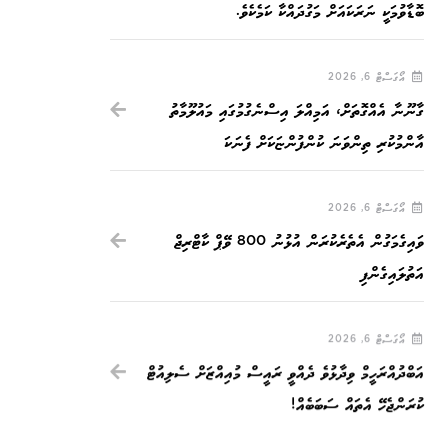
ބޮޑާވުމަކީ ނަރަކައަށް މަގުދައްކާ ކަމެކެވެ.
އޯގަސްޓް 6, 2026
ގާނޫނާ އެއްގޮތަށް، އަމިއްލަ އިސްނެގުމުގައި މައުލޫމާތު
އާންމުކުރި ތިންވަނަ ކުންފުންޏަކަށް ފެނަކަ
އޯގަސްޓް 6, 2026
ވައިގެމަގުން އެތެރެކުރަން އުޅުނު 800 ވޭޕް ކާޓްރިޖް
އަތުލައިގެންފި
އޯގަސްޓް 6, 2026
އަބްދުއްރަހީމް ވިދާޅުވެ ދެއްވީ ރައީސް މުއިއްޒަށް ސެލިއުޓް
ކުރަންޖެހޭ އެތައް ސަބަބެއް!