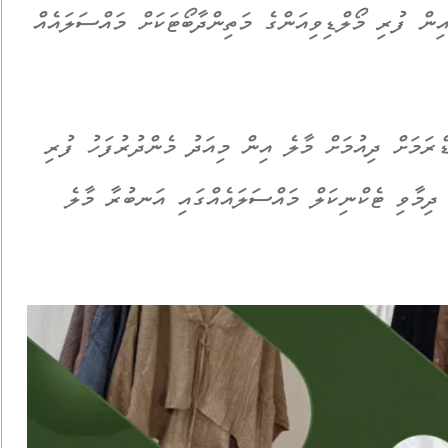
ން ފުރި މޯލްޑިވިއަންގެ މަތިންދާބޯޓަކަށް މައްސަލައެއް
ްރަމަށް ދިއުމަށް މާލެ އިން މިއަދު މެންދުރުފަހު ފުރި
ު2700 މަތިންދާބޯޓަށް ދިމާވި ޓެކްނިކަލް މައްސަލައެއްގައި އަނބުރާ މާލެ