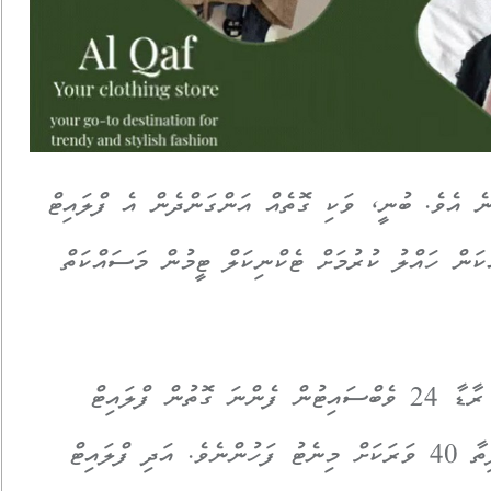
ނެ އެވެ. ބުނީ، ވަކި ގޮތެއް އަންގަންދެން އެ ފްލައިޓް
ކަން ހައްލު ކުރުމަށް ޓެކްނިކަލް ޓީމުން މަސައްކަތް
ފްލައިޓްތަކުގެ އެއާ ޓްރެފިކް ފެންނަ ފްލައިޓް ރާޑާ 24 ވެބްސައިޓުން ފެންނަ ގޮތުން ފްލައިޓް
މާލެއަށް އަނބުރާ ޖެއްސީ އެއާޕޯޓުން ނައްޓާލިތާ 40 ވަރަކަށް މިނެޓު ފަހުންނެވެ. އަދި ފްލައިޓް