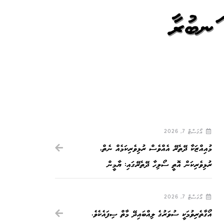
 އަނބުރާ
އޯގަސްޓް 7, 2026
މުއިއްޒަކާ ދޭތެރޭ އެއްވެސް ރުޅިވެރިކަމެއް ނެތް,
ރުޅިވެރިކަން އޮތީ ސޯލިހާ ދޭތެރޭގައި: ޔާމީން
އޯގަސްޓް 7, 2026
އޯގާތެރިވުމަކީ ސުވަރުގެ ލިއްބައިދޭ މާތް ސިފައެކެވެ.