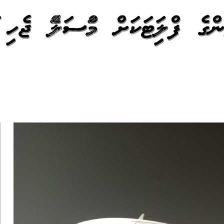
ަންގެ ފްލައިޓަކަށް މައްސަލައެއް ޖެހި