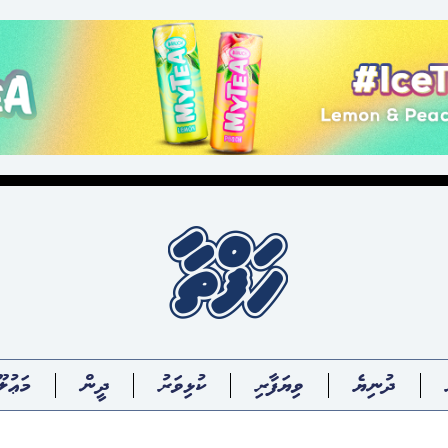
ދުނިޔެ
ވިޔަފާރި
ކުޅިވަރު
ދީން
މަޢުލޫ