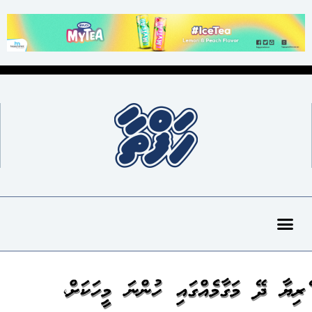
ވެރިޔާ ދޭ މަގާމެއްގައި ހުންނަ މީހަކަށް،