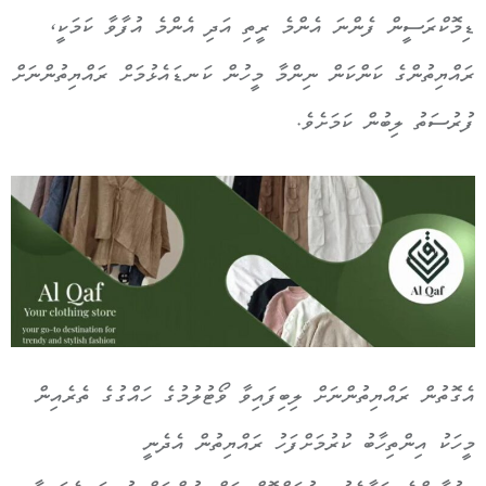
ޑިމޮކްރަސީން ފެންނަ އެންމެ ރީތި އަދި އެންމެ އުފާވާ ކަމަކީ،
ރައްޔިތުންގެ ކަންކަން ނިންމާ މީހުން ކަނޑައެޅުމަށް ރައްޔިތުންނަށް
ފުރުސަތު ލިބުން ކަމަށެވެ.
އެގޮތުން ރައްޔިތުންނަށް ލިބިފައިވާ ވޯޓުލުމުގެ ހައްގުގެ ތެރެއިން
މީހަކު އިންތިހާބު ކުރުމަށްފަހު ރައްޔިތުން އެދެނީ