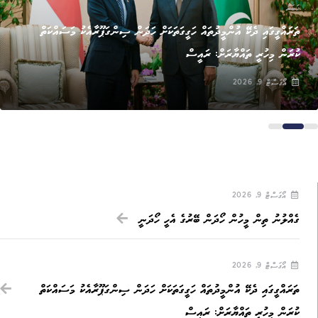
ޚަބަރު
ތަރައްގީގައި ދެކޭ އުންމީދުތައް ހަގީގަތަކަށް ހަދަން ސިންގަޕޫރާއެކު މަސައްކަތް
ކުރަން މިހުރީ ތައްޔާރަށް: ރައީސް
އޯގަސްޓް 9, 2026
އޯގަސްޓް 9, 2026
ގެއްލުނު ތިން މީހުން ހޯދަން ބޭރުގެ އެހީ ހޯދަނީ
އޯގަސްޓް 9, 2026
ތަރައްގީގައި ދެކޭ އުންމީދުތައް ހަގީގަތަކަށް ހަދަން ސިންގަޕޫރާއެކު މަސައްކަތް
ކުރަން މިހުރީ ތައްޔާރަށް: ރައީސް