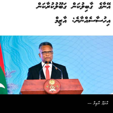
އޭނާގެ ގާބިލުކަން ގަބޫލުކުރާކަން
އިހުސާސެއްނުވާނެ: އާޒިމް
އާދަމް އާޒިމް ---