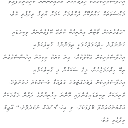
އިހުލާސްތެރިކަމާއެކު ހިދުމަތްކޮށް ރައްޔިތުންނަށް ކުރިމަތިވެފައިވާ
މައްސަލަތައް ހައްލުކޮށް ދެއްވުމަށް ކަމަށް އާޒިމް ވިދާޅުވި އެވެ.
”މަގާމުތަކަށް ވޯޓުން އިންތިހާބު ކުރެވޭ ބޭފުޅުންނަށް ލިބިވަޑައި
ގަންނަވާނެ ހިތްހަމަޖެހުމަކީ ތިމަންނާގެ ގާބިލުކަމާއި
އިހުލާސްތެރިކަން ގަބޫލުކުރާ، ގިނަ ބަޔަކު ތިބިކަން އިހުސާސްވުމުން
ލިބޭ ހިތްހަމަޖެހުން. މީގެ ސަބަބުން މި ގާބިލުކަމާއި
އިހުލާސްތެރިކަން ދެމެހެއްޓުމަށް ގަދައަޅާ މަސައްކަތް ކުރަންޖެހޭ.
ވެރިޔަކަށް ލިބިވަޑައިގެންފައި އޮންނަ އިހުތިޔާރުގެ ދަށުން މަގާމަކަށް
އައްޔަންކުރައްވާ ބޭފުޅަކަށް، މި އިހުސާސްއެއް ނުކުރެވޭނެ،“ އާޒިމް
ވިދާޅުވި އެވެ.