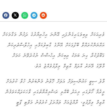
ވެރިއަކަށް ލިބިވަޑައިގެންފައި އޮންނަ އިހުތިޔާރުގެ ދަށުން މަގާމަކަށް
އައްޔަންކުރައްވާ ބޭފުޅަކަށް އޭނާގެ ގާބިލުކަމާއި އިހުލާސްތެރިކަން
ގަބޫލުކުރާ ގިނަ ބަޔަކު ތިބިކަން އިހުސާސް ނުކުރެވޭނެ ކަމަށް
މާލޭގެ މޭޔަރު އާދަމް އާޒިމް ވިދާޅުވެއްޖެ އެވެ.
މާލެ ސިޓީ ކައުންސިލަށް އަލަށް ހޮވުނު މެންބަރުން ހުވާ ކުރުމަށް
މީރުމާ ހޯލުގައި މިއަދު ބޭއްވި ރަސްމިއްޔާތުގައި ވާހަކަދައްކަވަމުން
އާޒިމް ވިދާޅުވީ، ރާއްޖެއަށް ތައާރަފު ކުރެވުނު މަލްޓި ޕާޓީ