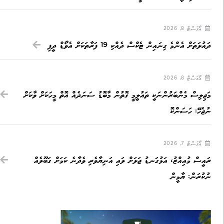
އޯގަސްޓް 8, 2026
ދައުލަތަށް އެންމެ ގިނައިން ޓެކްސް ދެއްކި 19 ފަރާތަކަށް އެވޯޑް ދީފި
އޯގަސްޓް 8, 2026
މަޖިލިސް މެންބަރުންނަކީ ތައުލީމީ ގޮތުން މާބޮޑު ސަނަދެއް އޮތް މީހަކަށް ވާކަށް
ނުޖެހޭ: ހަސަންކޮ
އޯގަސްޓް 7, 2026
ރައީސް މުއިއްޒު، އަޅުގަނޑު ޖަލަށް ލައި އަނިޔާވެރި ވެދާނެ ކަމަށް ގަބޫލެއް
ނުކުރަން: ޔާމީން