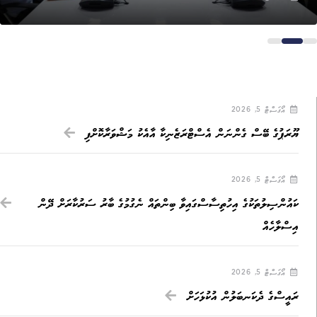
އޯގަސްޓް 5, 2026
ޔޫރަޕުގެ ބޭސް ގެންނަން އެސްޓްރަޒެނިކާ އާއެކު މަޝްވަރާކޮށްފި
އޯގަސްޓް 5, 2026
ކައުންސިލުތަކުގެ އިހުތިސާސްގައިވާ ބިންތައް ނެގުމުގެ ބާރު ސަރުކާރަށް ދޭން
އިސްލާހެއް
އޯގަސްޓް 5, 2026
ރައީސްގެ ދެކަނބަލުން އުކުޅަހަށް