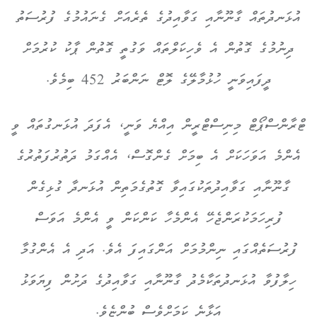
އުޅަނދުތައް ގާނޫނާއި ގަވާއިދުގެ ތެރެއަށް ގެނައުމުގެ ފުރުސަތު
ދިނުމުގެ ގޮތުން އެ ވެހިކަލްތައް ވަގުތީ ގޮތުން ޕާކު ކުރުމަށް
ދީފައިވަނީ ހުޅުމާލޭގެ ލޮޓް ނަންބަރު 452 ބިމެވެ.
ޓްރާންސްޕޯޓް މިނިސްޓްރީން އިއްޔެ ވަނީ، އެފަދަ އުޅަނގުތައް ވީ
އެންމެ އަވަހަކަށް އެ ބިމަށް ގެންގޮސް، އެއްގަމު ދަތުރުފަތުރުގެ
ގާނޫނާއި ގަވާއިދުތަކުގައިވާ ގޮތުގެމަތިން އުޅަނދާ ގުޅިގެން
ފުރިހަމަކުރަންޖެހޭ އެންމެހާ ކަންކަން ވީ އެންމެ އަވަސް
ފުރުސަތެއްގައި ނިންމުމަށް އަންގައިފަ އެވެ. އަދި އެ އެންގުމާ
ހިލާފުވާ އުޅަނދުތަކާމެދު ގާނޫނާއި ގަވާއިދުގެ ދަށުން ފިޔަވަޅު
އަޅާނެ ކަމަށްވެސް ބުންޏެވެ.