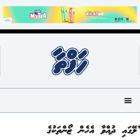
މާލޭގައި ދުއްވާ އެހެން ޒޯންތަކުގެ