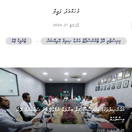
މުހައްމަދު ފަޒީލް
އޯގަސްޓް 27, 2024
މިނިސްޓްރީ އޮފް ޓްރާންސްޕޯޓް އެންޑް ސިވިލް އޭވިއޭޝަން
,
ޓްރެފިކް ޖޭމް
ޚަބަރު
ކައުންސިލުތަކުގެ އިހުތިސާސްގައިވާ ބިންތައް ނެގުމުގެ ބާރު ސަރުކާރަށް ދޭން
އިސްލާހެއް
އޯގަސްޓް 5, 2026