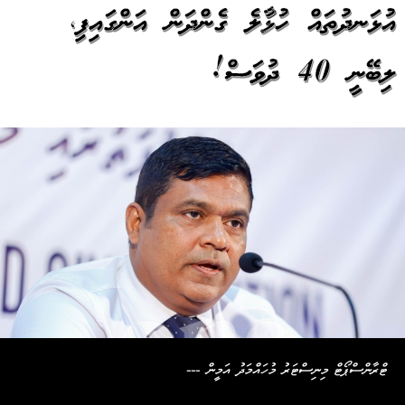
އުޅަނދުތައް ހުޅުމާލެ ގެންދަން އަންގައިފި،
ލިބޭނީ 40 ދުވަސް!
ޓްރާންސްޕޯޓް މިނިސްޓަރު މުހައްމަދު އަމީން ---