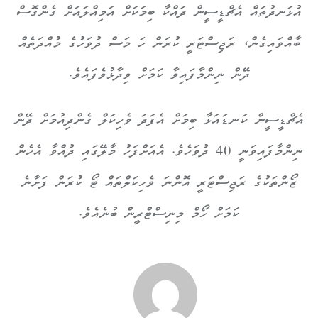
އުޅަނދުތައް އެޗްޑީސީން ދައްކާ ބިމަކަށް އަމިއްލައަށް ގެންގޮސް
ބާއްވައިގެން، ރަޖިސްޓަރީ ކުރަން ހަ މަސް ދުވަހުގެ މުއްދަތެއް
ދޭން ނިންމާފައިވާ ކަމަށް ވިދާޅުވެފައެވެ.
އެޗްޑީސީން ކަނޑައަޅާ ބިމަށް އެފަދަ ވެހިކަލް ގެންދިއުމަށް ދޭން
ނިންމާފައިވަނީ 40 ދުވަހެވެ. އެއަށްފަހު މާލޭގައި ދުއްވާ އެހެން
ޒޯންތަކުގެ ރަޖިސްޓަރީ އޮންނަ ވެހިކަލްތައް ޓޯ ކުރަން ފަށާނެ
ކަމަށް ހޯމް މިނިސްޓްރީން ބުނެއެވެ.