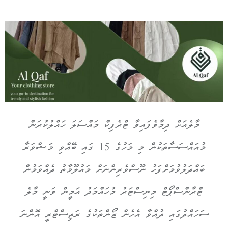
މާލެއަށް ދިމާވެފައިވާ ޓްރެފިކް މައްސަލަ ހައްލުކުރަން
މުއައްސަސާތަކުން މި މަހުގެ 15 ގައި ބޭއްވި މަޝްވަރާ
ބައްދަލުވުމަށްފަހު ނޫސްވެރިންނަށް މައުލޫމާތު ދެއްވަމުން
ޓްރާންސްޕޯޓް މިނިސްޓަރު މުހައްމަދު އަމީން ވަނީ މާލެ
ސަހައްދުގައި ދުއްވާ އެހެން ޒޯންތަކުގެ ރަޖިސްޓްރީ އޮންނަ