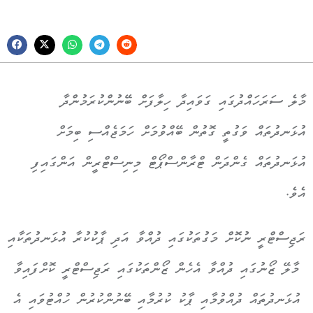
މާލެ ސަރަހައްދުގައި ގަވައިދާ ހިލާފަށް ބޭނުންކުރަމުންދާ
އުޅަނދުތައް ވަގުތީ ގޮތުން ބޭއްވުމަށް ހަމަޖެއްސި ބިމަށް
އުޅަނދުތައް ގެންދަން ޓްރާންސްޕޯޓް މިނިސްޓްރީން އަންގައިފި
އެވެ.
ރަޖިސްޓްރީ ނުކޮށް މަގުތަކުގައި ދުއްވާ އަދި ޕާކުކުރާ އުޅަނދުތަކާއި
މާލޭ ޒޯނުގައި ދުއްވާ އެހެން ޒޯންތަކުގައި ރަޖިސްޓްރީ ކޮށްފައިވާ
އުޅަނދުތައް ދުއްވުމާއި ޕާކު ކުރުމާއި ބޭނުންކުރުން ހުއްޓުވައި އެ