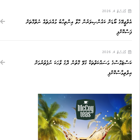
އޯގަސްޓް 4, 2026
އެލްޖީއޭގެ ބޯޑަށް ކައުންސިލަރުން ހޮވާ އިންތިހާބު މުއްދަތެއް ނެތްގޮތަށް
ފަސްކޮށްފި
އޯގަސްޓް 4, 2026
ކަސްޓަމްސްގެ މަސައްކަތްތަކާ ގުޅޭ ގޮތުން ދޮގު ވާހަކަ ނުފެތުރުމަށް
އިލްތިމާސްކޮށްފި