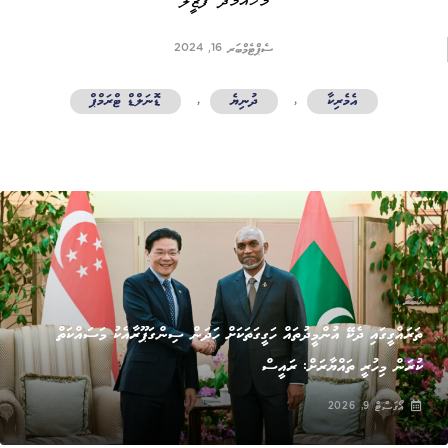
މުހައްމަދު ފަޒީލް
ސެޕްޓެމްބަރ 16, 2024
އެމެރިކާ
,
ދުނިޔެ
,
ޑޮނަލްޑް ޓްރަމްޕް
ޚަބަރު
ތަރައްގީގައި ދެކޭ އުންމީދުތައް ހަގީގަތަކަށް ހަދަން ސިންގަޕޫރާއެކު މަސައްކަތް
ކުރަން މިހުރީ ތައްޔާރަށް: ރައީސް
އޯގަސްޓް 9, 2026