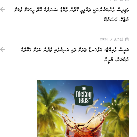
މަޖިލިސް މެންބަރުންނަކީ ތައުލީމީ ގޮތުން މާބޮޑު ސަނަދެއް އޮތް މީހަކަށް ވާކަށް
ނުޖެހޭ: ހަސަންކޮ
އޯގަސްޓް 7, 2026
ރައީސް މުއިއްޒު، އަޅުގަނޑު ޖަލަށް ލައި އަނިޔާވެރި ވެދާނެ ކަމަށް ގަބޫލެއް
ނުކުރަން: ޔާމީން