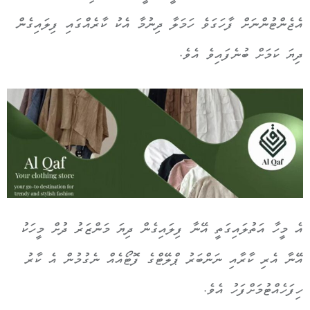
އެޖެންޓުންނަށް ފާހަގަވެ ހަމަލާ ދިނުމާ އެކު ކާރެއްގައި ފިލައިގެން
ދިޔަ ކަމަށް ބުނެފައިވެ އެވެ.
އެ މީހާ އަތުލައިގަތީ އޭނާ ފިލައިގެން ދިޔަ މަންޒަރު ދުށް މީހަކު
އޭނާ އެރި ކާރާއި ނަންބަރު ޕްލޭޓްގެ ފޮޓޯއެއް ނެގުމުން އެ ކާރު
ހިފަހެއްޓުމަށްފަހު އެވެ.