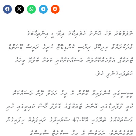
ނޮވެމްބަރު މަހު އޮންނަ އެމެރިކާގެ ރިޔާސީ އިންތިހާބުގެ
ވާދަކުރައްވާ އިދިކޮޅު ރިޔާސީ ކެންޑިޑޭޓް ކުރީގެ ރައީސް ޑޮނަލްޑް
ޓްރަމްޕް އަވާހަރާކޮށްލަން މަސައްކަތްކުރި ކަމަށް ބެލެވޭ މީހަކު
އަތުލައިގެންފި އެވެ.
ބީބީސީގައި ބުނެފައިވާ ގޮތުން އެ މީހާ ހަމަލާ ދޭން މަސައްކަތް
ކުރީ ފްލޮރިޑާގައި އޮންނަ ޓްރަމްޕްގެ ގޮލްފް ކޯސް ކައިރީގައި ހުރި
ގަސްތަކެއްގެ ތެރޭގައި އޭކޭ-47 ސްޓައިލްގެ ރައިފަލެއް ހިފައިގެން
އޮވެގެންނެވެ. ނަމަވެސް އެ މީހާ ސީކްރެޓް ސާވިސްގެ