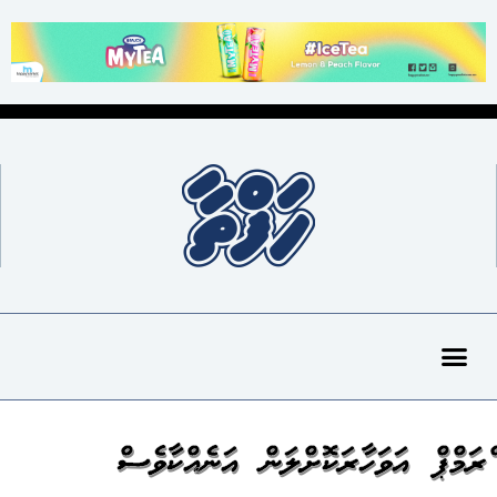
ޓްރަމްޕް އަވަހާރަކޮށްލަން އަނެއްކާވެސް