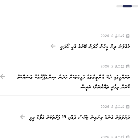
އޯގަސްޓް 9, 2026
ގެއްލުނު ތިން މީހުން ހޯދަން ބޭރުގެ އެހީ ހޯދަނީ
އޯގަސްޓް 9, 2026
ތަރައްގީގައި ދެކޭ އުންމީދުތައް ހަގީގަތަކަށް ހަދަން ސިންގަޕޫރާއެކު މަސައްކަތް
ކުރަން މިހުރީ ތައްޔާރަށް: ރައީސް
އޯގަސްޓް 8, 2026
ދައުލަތަށް އެންމެ ގިނައިން ޓެކްސް ދެއްކި 19 ފަރާތަކަށް އެވޯޑް ދީފި
އޯގަސްޓް 8, 2026