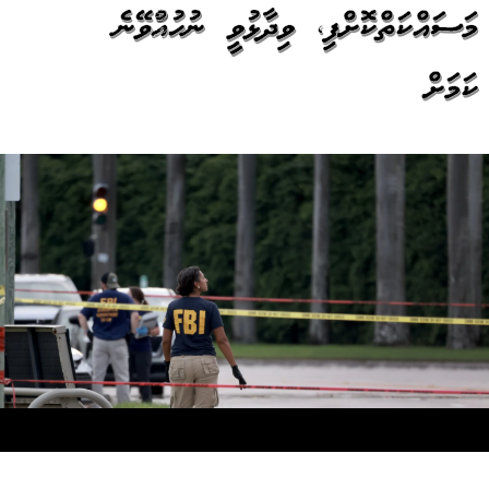
މަސައްކަތްކޮށްފި، ވިދާޅުވީ ނުހުއްޓުވޭނެ
ކަމަށް