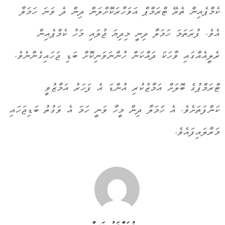
ކެމްޕެއިން ތެރޭ ޓްރަމްޕް އަވަހާރަކޮށްލަން ދިން ދެ ވަނަ ހަމަލާ
އެވެ. ފުރަތަމަ ހަމަލާ ދިނީ މިދިޔަ ޖުލައި މަހު ކެމްޕެއިން
ރެލީއެއްގައި ވާހަކަ ދައްކަން ހުންނަވަނިކޮށް ބަޑި ޖަހައިގެންނެވެ.
ޓްރަމްޕުގެ ބޮލަށް އަމާޒުކުރި އުންޑަ އެ ފަހަރު އަމާޒުވީ
ކަންފަތަށެވެ. އެ ހަަމަލާ ދިން މީހާ ވަނީ ހަމަ އެ ވަގުތު ބަޑިޖަހައި
މަރާލައިފައެވެ.