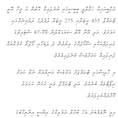
އެފްބީއައިއާ ހަވާލާދީ ބީބީސީގައި ބުނެފައިވާ ގޮތުން އެ މީހާ އޮތީ
ޓްރަމްޕާ 455 މީޓަރާއި 275 މީޓަރާ ދެމެދުގެ ދުރުމިނެއްގައި
ކަމަށެވެ. އަދި އޭނާ އޮތް ސަރަހައްދުން އޭކޭ-47 ސްޓައިލްގެ
ރައިފަލްއަކާއި ސްކޯޕެއްގެ އިތުރުން ދެ ދަބަހާއި ގޯޕްރޯ ކެމެރާއެއް
ފެނިފައިވާ ކަމަށްވެސް ބުނެފައިވެއެވެ.
މި ހާދިސާގައި ޓްރަމްޕަަށް އެއްވެސް އަނިޔާއެއް ނުވާ ކަމަށް
ރިޕޯޓްތައް ބުނެއެވެ. އަދި ޓްރަމްޕް ވަނީ އެކަން ކަށަވަރު
ކޮށްދެއްވައިފައެވެ.
މިއީ ނޮވެމްބަރު މަހު ބާއްވާ އެމެރިކާގެ ރިޔާސީ އިންތިހާބުގެ