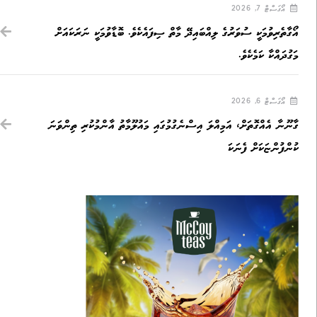
އޯގަސްޓް 7, 2026
އޯގާތެރިވުމަކީ ސުވަރުގެ ލިއްބައިދޭ މާތް ސިފައެކެވެ. ބޮޑާވުމަކީ ނަރަކައަށް
މަގުދައްކާ ކަމެކެވެ.
އޯގަސްޓް 6, 2026
ގާނޫނާ އެއްގޮތަށް، އަމިއްލަ އިސްނެގުމުގައި މައުލޫމާތު އާންމުކުރި ތިންވަނަ
ކުންފުންޏަކަށް ފެނަކަ