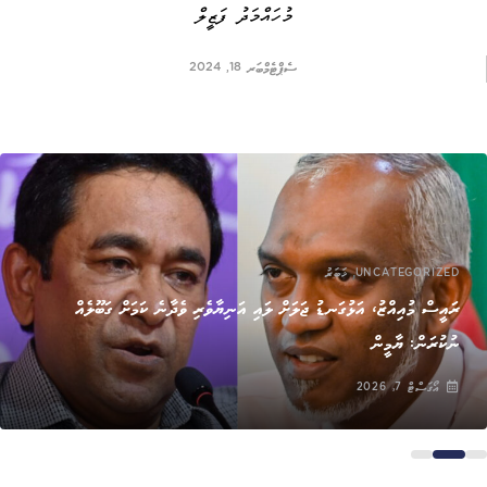
މުހައްމަދު ފަޒީލް
ސެޕްޓެމްބަރ 18, 2024
,
UNCATEGORIZED
ޚަބަރު
ރައީސް މުއިއްޒު، އަޅުގަނޑު ޖަލަށް ލައި އަނިޔާވެރި ވެދާނެ ކަމަށް ގަބޫލެއް
ނުކުރަން: ޔާމީން
އޯގަސްޓް 7, 2026