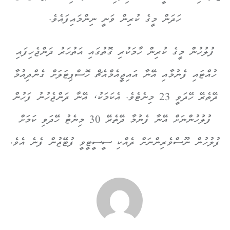
ހަދަން މީގެ ކުރިން ވަނީ ނިންމައިފައެވެ.
ފުލުހުން މީގެ ކުރިން ހާމަކުރި ގޮތުގައި އަތުހަރު ދަންޖެހިފައި
ހުއްޓައި ފެނުމާއި އޭނާ އައިޖީއެމްއެޗް ހޮސްޕިޓަލަށް ގެންދިއުމާ
ދޭތެރޭ ހޭދަވީ 23 މިނެޓެވެ. އެކަމަކު، އޭނާ ދަންޖެހުނު ފަހުން
ފުލުހުންނަށް އޭނާ ފެނުމާ ދޭތެރޭ 30 މިނެޓު ހޭދަވި ކަމަށް
ފުލުހުން ނޫސްވެރިންނަށް ދެއްކި ސީސީޓީވީ ފުޓޭޖުން ފެނެ އެވެ.