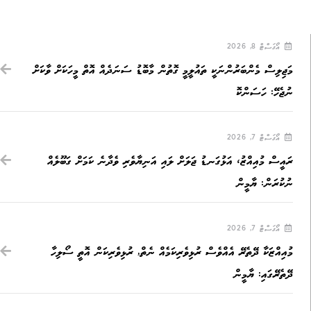
އޯގަސްޓް 8, 2026
މަޖިލިސް މެންބަރުންނަކީ ތައުލީމީ ގޮތުން މާބޮޑު ސަނަދެއް އޮތް މީހަކަށް ވާކަށް
ނުޖެހޭ: ހަސަންކޮ
އޯގަސްޓް 7, 2026
ރައީސް މުއިއްޒު، އަޅުގަނޑު ޖަލަށް ލައި އަނިޔާވެރި ވެދާނެ ކަމަށް ގަބޫލެއް
ނުކުރަން: ޔާމީން
އޯގަސްޓް 7, 2026
މުއިއްޒަކާ ދޭތެރޭ އެއްވެސް ރުޅިވެރިކަމެއް ނެތް, ރުޅިވެރިކަން އޮތީ ސޯލިހާ
ދޭތެރޭގައި: ޔާމީން