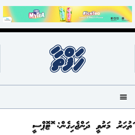
އަތުހަރު މަރުވީ ދަންޖެހިގެން: އޮޓޮޕްސީ