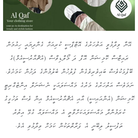
އޭނާ ވިދާޅުވީ އަތުހަރުގެ އޮޓްޕްސީ ކުރިއަށް ގެންދިޔައީ ހިއުމަން
ރައިޓްސް ކޮމިޝަން އޮފް ދަ މޯލްޑިވްސް (އެޗްއާރުސީއެމް)ގެ
ބޭފުޅަކުވެސް ބައިވެރިވެގެން ފުލުހުން ބެލުމުންގެ ދަށުން ކަމަށެވެ.
ނަމަވެސް އަތުހަރުގެ މަރުގެ މައްސަލައަކީ ނެޝަނަލް އިންޓެގްރިޓީ
ކޮމިޝަން (އެންއައިސީ) އާއި އެޗްއާރުސީއެމް އިން ވެސް ތަހުގީގު
ކުރަމުންދާ މައްސަލައަކަށްވާތީ އެ މައްސަލައާ ގުޅޭ އިތުރު
ތަފުސީލު ލިބޭނީ އެ ފަރާތްތަކުން ކަމަށް ވިދާޅުވި އެވެ.