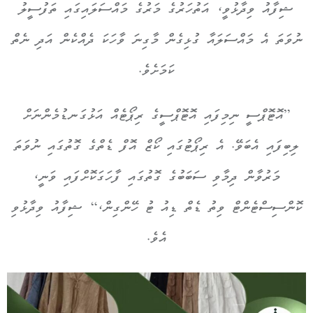
ޝިފާއު ވިދާޅުވީ، އަތުހަރުގެ މަރުގެ މައްސަލައިގައި ތަފުސީލު
ނުވަތަ އެ މައްސަލައާ ގުޅިގެން މާގިނަ ވާހަކަ ދެއްކެން އަދި ނެތް
ކަމަށެވެ.
”އޮޓޮޕްސީ ނިމިފައި އޮޓޮޕްސީގެ ރިޕޯޓެއް އަޅުގަނޑުމެންނަށް
ލިބިފައި އެބަވޭ. އެ ރިޕޯޓުގައި ކޯޒް އޮފް ޑެތްގެ ގޮތުގައި ނުވަތަ
މަރުވާން ދިމާވި ސަބަބުގެ ގޮތުގައި ފާހަގަކޮށްފައި ވަނީ،
ކޮންސިސްޓެންޓް ވިތު ޑެތް ޑިއު ޓު ހޭންގިން،“ ޝިފާއު ވިދާޅުވި
އެވެ.