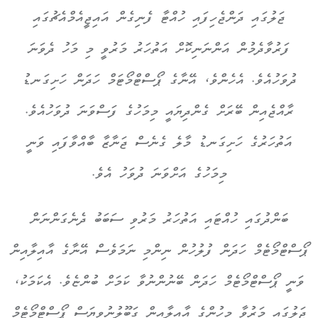
ޖަލުގައި ދަންޖެހިފައި ހުއްޓާ ފެނިގެން އައިޖީއެމްއެޗުގައި
ފަރުވާދެމުން އަންނަނިކޮށް އަތުހަރު މަރުވީ މި މަހު ދެވަނަ
ދުވަހުއެވެ. އެހެންވެ، އޭނާގެ ޕޯސްޓްމޯޓަމް ހަދަން ހަށިގަނޑު
ރާއްޖެއިން ބޭރަށް ގެންދިޔައީ މިމަހުގެ ފަސްވަނަ ދުވަހުއެވެ.
އަތުހަރުގެ ހަށިގަނޑު މާލެ ގެނެސް ޖަނާޒާ ބާއްވާފައި ވަނީ
މިމަހުގެ އަށްވަނަ ދުވަހު އެވެ.
ބަންދުގައި ހުއްޓައި އަތުހަރު މަރުވި ސަބަބު ދެނެގަންނަން
ޕޯސްޓްމޯޓެމް ހަދަން ފުލުހުން ނިންމި ނަމަވެސް އޭނާގެ އާއިލާއިން
ވަނީ ޕޯސްޓްމޯޓެމް ހަދަން ބޭނުންނުވާ ކަމަށް ބުންޏެވެ. އެކަމަކު،
ޖަލުގައި މަރުވާ މީހުންގެ އާއިލާއިން ގަބޫލުނުވިޔަސް ޕޯސްޓްމޯޓެމް