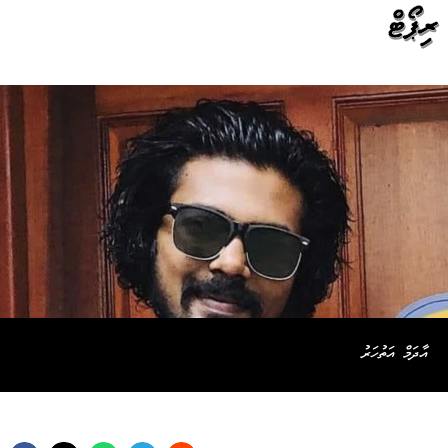
ރިޕޯޓް
އާދަމް އަތުހަރު