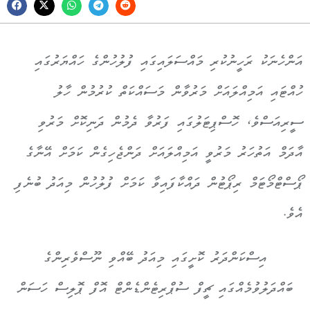
އަންހެނަކު ރަހީނުކުރި މައްސަލައިގައި ފުލުހުންގެ ހައްޔަރުގައި
ހުއްޓައި އަމިއްލައަށް މަރުވާން މަސައްކަތް ކުރުމުން ހާލު
ސީރިއަސްވެ، ހޮސްޕިޓަލުގައި ފަރުވާ ދެމުން ދަނިކޮށް މަރުވި
އާދަމް އަތުހަރު މަރުވީ އަމިއްލައަށް ދަންޖެހިގެން ކަމަށް އޭނާގެ
ޕޯސްޓްމޯޓަމް ރިޕޯޓުން ދައްކާފައިވާ ކަމަށް ފުލުހުން މިއަދު ބުނެފި
އެވެ.
އިސްކަންދަރު ކޮށީގައި މިއަދު ބޭއްވި ނޫސްވެރިންގެ
ބައްދަލުވުމެއްގައި ޗީފް ސުޕްރިޓެންޑެންޓް އޮފް ޕޮލިސް ހަސަން