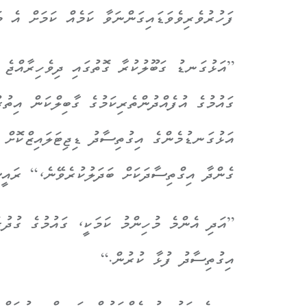
ފަހުރުވެރިވެވަޑައިގަންނަވާ ކަމެއް ކަމަށް އެ މ
”އަޅުގަނޑު ގަބޫލުކުރާ ގޮތުގައި ދިވެހިރާއްޖެ އ
ގައުމުގެ އުފެއްދުންތެރިކަމުގެ ގާބިލްކަން އިތު
އަޅުގަނޑުމެންގެ އިގުތިސާދު ޑިޖިޓަލައިޒްކޮށް
ގެންދާ އިގްތިސާދަކަށް ބަދަލުކުރެވޭނެ،“ ރައީ
”އަދި އެންމެ މުހިންމު ކަމަކީ، ގައުމުގެ ގުދު
އިގުތިސާދު ފުޅާ ކުރުން.“