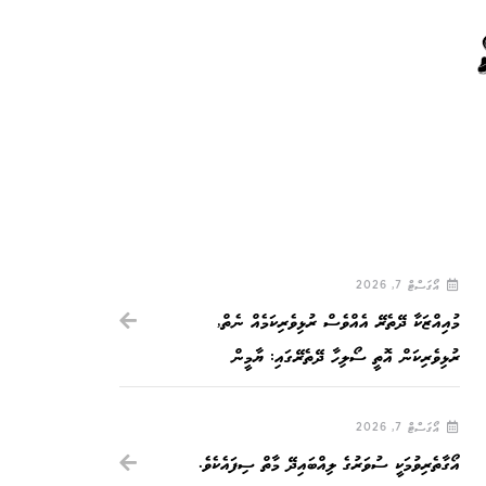
އޯގަސްޓް 7, 2026
މުއިއްޒަކާ ދޭތެރޭ އެއްވެސް ރުޅިވެރިކަމެއް ނެތް,
ރުޅިވެރިކަން އޮތީ ސޯލިހާ ދޭތެރޭގައި: ޔާމީން
އޯގަސްޓް 7, 2026
އޯގާތެރިވުމަކީ ސުވަރުގެ ލިއްބައިދޭ މާތް ސިފައެކެވެ.