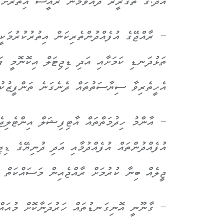
އދ.ގެ ތަގުރީރު ދެއްވަމުން ރައީސް އިތުރަށް 
– ރާއްޖޭގެ އުފެއްދުންތެރިކަން އިތުރުކުރުމަކީ
ތަޅުދަނޑި ކަމަށާއި އަދި ޑިޖިޓަލް އިކޮނޮމީ ފަ
އެހީތެރިވާ ސިޔާސަތުތައް ދެނެގަނެ ތަންފީޒުކު
– އާންމު ހިދުމަތްތައް އާޓިފިޝަލް އިންޓެލިޖެ
އުފެއްދުންތައް އުފެއްދުމާއި އަދި ދުނިޔޭގެ ޑިޖ
ޖީލެއް ބިނާ ކުރުމަށް ރާއްޖެއިން މަސައްކަތް ކ
– ގާނޫނީ އޮނިގަނޑުތައް ހަރުދަނާކޮށް މުއައް