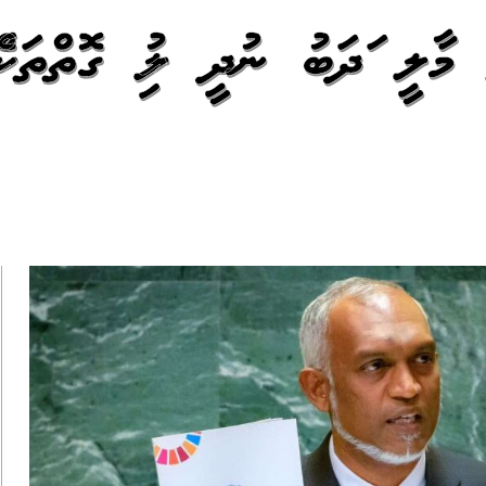
ތީ މާލީ އަދަބު ނުދީ ލުއި ގޮތްތަކެއް