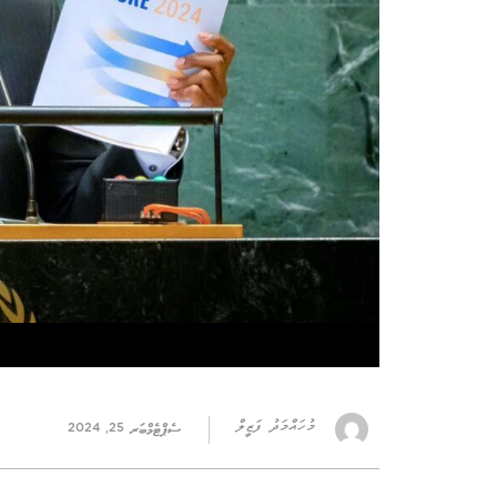
މުހައްމަދު ފަޒީލް
ސެޕްޓެމްބަރ 25, 2024