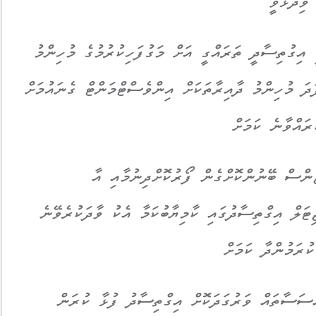
ވިދާޅުވީ
 އިގުތިސާދީ ތަރައްގީ އަށް މަގުފަހިކުރުމުގެ މުހިންމު
ދަ މުހިންމު ދާއިރާތަކަށް އިންވެސްޓްމަންޓް ގެނައުމަށް
ރައްވާނެ ކަމަށް
ންސް ބޭނުންކޮށްގެން ފޯރުކޮށްދިނުމާއި އާ
ިޓަލް އިގްތިސާދުގައި ކާމިޔާބުކަމާ އެކު ވާދަކުރެވޭނެ
ުރަމުންދާ ކަމަށް
ސަސާތައް ވަރުގަދަކޮށް އިގްތިސާދު ފުޅާ ކުރަން