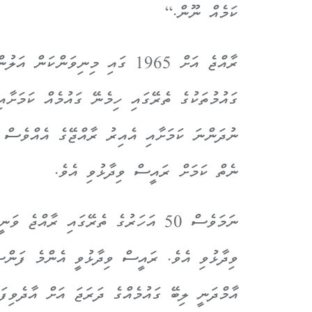
ކަމެއް ނޫން.“
ރާއްޖެ އަށް 1965 ގައި މިނިވަން
ގައުމުތަކުގެ ތެރޭގައި ހިމެނޭ ގައުމެއް ކަމަށާއ
ނުދަންނަ ކަމަށާއި އެއިރު ރާއްޖޭގެ އެއްވެސް
ނެތް ކަމަށް ރައީސް ވިދާޅުވި އެވެ.
ނަމަވެސް 50 އަހަރުގެ ތެރޭގައި ރާއް
ވިދާޅުވި އެވެ. ރައީސް ވިދާޅުވީ އެންމެ ފަންސ
އާމްދަނީ ލިބޭ ގައުމެއްގެ ދަރަޖަ އަށް އާދެވިފަ