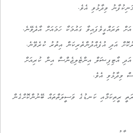
ަނިކުފާނު ވިދާޅުވި އެވެ.
ަށް ތަރައްގީވެފައިވާ ގައުމަކާ ހަމައަށް އާދެވޭނެ.
ރުކޮށް އަދި އުފެއްދުންތެރިކަން އިތުރު ކުރެވޭނެ.
 އަދި އާޓިފިޝަލް އިންޓެލިޖެންސް އިން ކުރިއަށް
ސް ވިދާޅުވި އެވެ.
ރަތީ ރީތިކަމާއި ކަނޑުގެ ވަސީލަތްތައް ބޭނުންކޮށްގެން