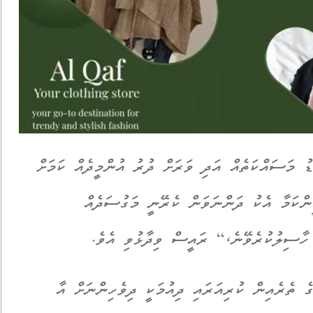
ޮޑު މަސައްކަތެއް އަދި ވަރަށް ދުރު އުންމީދެއް ކަމަށް
ންކަމާ އެކު ދަންނަވަން ކެރޭނީ މަގުސަދެއް
 ހާސިލުކުރެވޭނެ،“ ރައީސް ވިދާޅުވި އެވެ.
ގެ ތެރެއިން ކުރިއަރައި ދިއުމަކީ ދިވެހިންނަށް އާ