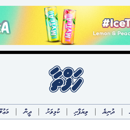
ދުނިޔެ
ވިޔަފާރި
ކުޅިވަރު
ދީން
މަޢުލޫ