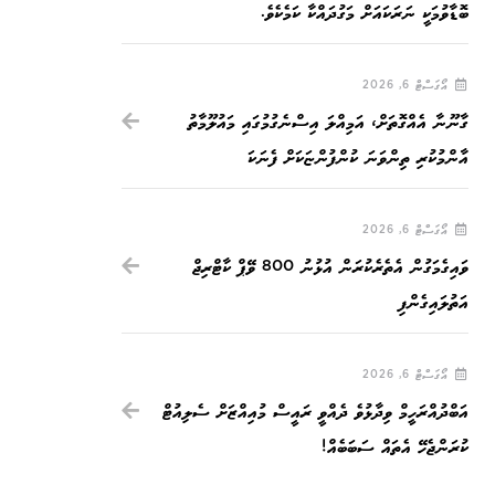
ބޮޑާވުމަކީ ނަރަކައަށް މަގުދައްކާ ކަމެކެވެ.
އޯގަސްޓް 6, 2026
ގާނޫނާ އެއްގޮތަށް، އަމިއްލަ އިސްނެގުމުގައި މައުލޫމާތު
އާންމުކުރި ތިންވަނަ ކުންފުންޏަކަށް ފެނަކަ
އޯގަސްޓް 6, 2026
ވައިގެމަގުން އެތެރެކުރަން އުޅުނު 800 ވޭޕް ކާޓްރިޖް
އަތުލައިގެންފި
އޯގަސްޓް 6, 2026
އަބްދުއްރަހީމް ވިދާޅުވެ ދެއްވީ ރައީސް މުއިއްޒަށް ސެލިއުޓް
ކުރަންޖެހޭ އެތައް ސަބަބެއް!