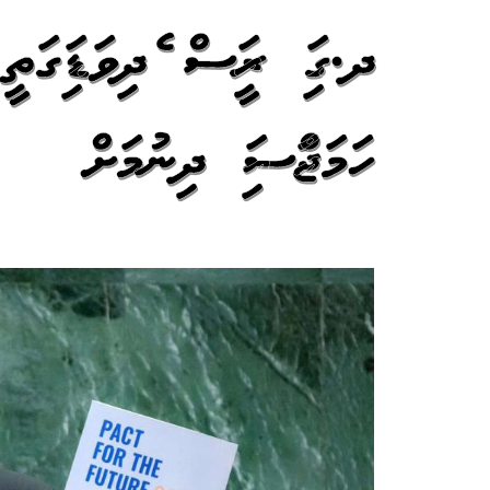
އދ.ގައި ރައީސް އެދިވަޑައިގަ
ހަމަޖައްސައި ދިނުމަށް