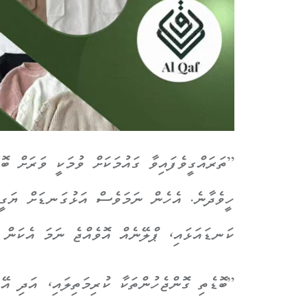
”ތަރައްގީވެފައިވާ ގައުމަކަށް ވުމަކީ ވަރަށް ބ
ހީވެދާނެ. އެހެން ނަމަވެސް އަޅުގަނޑަށް ޔަގީ
ކަނޑައަޅައި، ޕްލޭނެއް އޮވެއްޖެ ނަމަ އެކަން
”ބޮޑެތި ގޮންޖެހުންތަކާ ކުރިމަތިލައި، އަދި އޭ