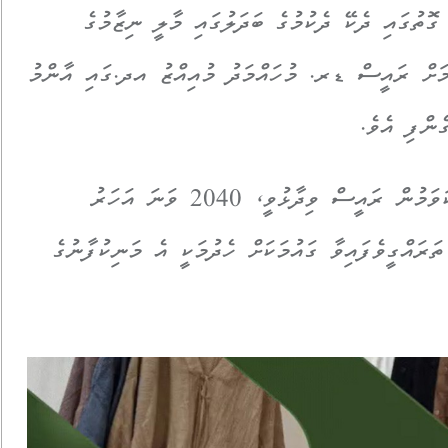
 ގޮތުގައި ދެކޭ ދެކުމުގެ ބަދަލުގައި މާލީ ނިޒާމުގެ
ނުމަށް ރައީސް ޑރ. މުހައްމަދު މުއިއްޒު އދ.ގައި އާންމު
ެންފި އެވެ.
އދ. ގެ އާންމު މަޖިލިހުގައި ވާހަކަފުޅު ދައްކަވަމުން ރައީސް ވިދާޅުވީ، 2040 ވަނަ އަހަރު
ަރައްގީވެފައިވާ ގައުމަކަށް ހެދުމަކީ އެ މަނިކުފާނުގެ