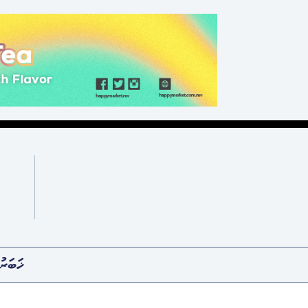
ޚަބަރު