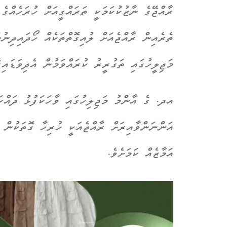
ރާއްޖޭގެ ނާޒުކުކަމަކީ ތަރައްގީއަށް ހުރަހެއްގެ
ތެރެއިން ރާއްޖެއަށް ލުއިގޮތްތަކެއް ހޯދައިދި
މަޖިލީހުގައި ތަގުރީރު ކުރައްވަމުން އެދިވަޑައިގ
އަންނަންވާއިރަށް ރާއްޖެއަކީ ހުރިހާ ގޮތަކުން ތ
އަމާޒެއް ކަމަށެވެ.