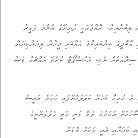
ކަން އަލުން ލިބުނުއިރު، ރާއްޖެއަކީ ދުނިޔޭގެ އެންމެ ފަގީރު
ި އާބާދީގެ ތިންބައިކުޅަ އެއްބައި މީހުން ލިޔަންކިޔަން
 ސިނާއަތެއް ނެތި، އެކްސްޕޯޓް ކުރެވޭ އެއްޗެއް ވެސް
ޖެ ވަނީ އެ ހުރިހާ ކަމެއް ބަދަލުކޮށްފައި ކަމަށް ރައީސް
ާހަކަށް އަހަރުގެ ތެރޭ ވަނީ މަތީ މެދުފަންތީގެ
އި ކަމަށާއި އެއީ ވަރަށް ބޮޑަށް