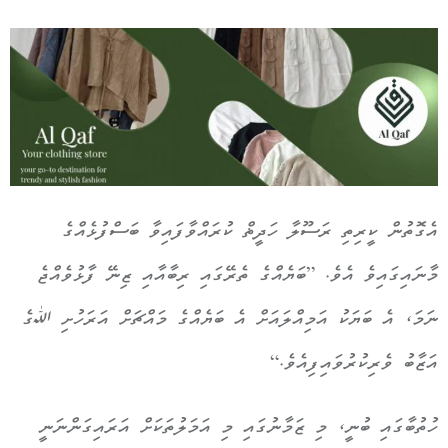
އެގޮތުން ކީރިތި ރަސޫލާ ހަދީޡް ކުރައްވާފައިވާ ބަސްފުޅެއްގެ
މާނައިގައިވެ އެވެ. ”ބަޔެއްގެ ތެރޭގައި ރިބާއާއި ޒިނޭ ފާޅުވެއްޖެ
ނަމަ، އެ ބަޔަކު އަމިއްލައަށް އެ ބަޔެއްގެ މައްޗަށް އަރަހުށި ﷲގެ
އަޒާބު ވެރިކުރުވައިފިއެވެ.“
ހުތުބާގައި ބުނީ، މި ޒަމާނުގައި މި އަމަލުތަކަށް އަރައިގަންނަނީ