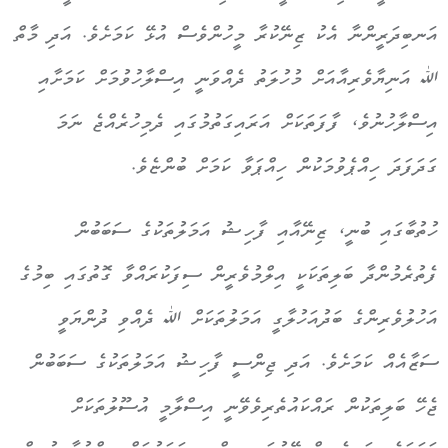
އަނބިދަރީންނާ އެކު ޒިނޭކުރާ މީހުންވެސް އުޅޭ ކަމަށެވެ. އަދި މާތް
ﷲ އަނިޔާވެރިއާއަށް މުހުލަތު ދެއްވަނީ އިސްލާހުވުމަށް ކަމަށާއި
އިސްލާހުނުވެ، ފާފަތަކަށް އަރައިގަތުމުގައި ދެމިހުރެއްޖެ ނަމަ
ގަދަފަދަ ހިއްޕެވުމަކުން ހިއްޕަވާ ކަމަށް ބުންޏެވެ.
ހުތުބާގައި ބުނީ، ޒިނޭއާއި ފާހިޝު އަމަލުތަކުގެ ސަބަބުން
ފެތުރެމުންދާ ބަލިތަކަކީ އިލްމުވެރީން ސިފަކުރައްވާ ގޮތުގައި ބިމުގެ
އަހުލުވެރިންގެ ބަދުއަހުލާގީ އަމަލުތަކަށް ﷲ ދެއްވި ދުންޔަވީ
ސަޒާއެއް ކަމަށެވެ. އަދި ޖިންސީ ފާހިޝު އަމަލުތަކުގެ ސަބަބުން
ޖެހޭ ބަލިތަކުން ރައްކައުތެރިވެވޭނީ އިސްލާމީ އުސޫލުތަކަށް