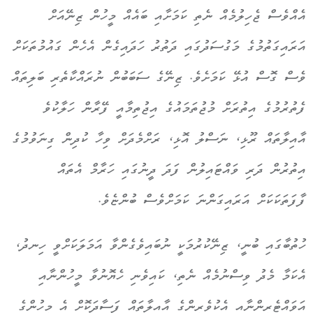
އެއްވެސް ޖެހިލުމެއް ނެތި ކަމަށާއި ބައެއް މީހުން ޒިނޭއަށް
އަރައިގަތުމުގެ މަގުސަދުގައި ދަތުރު ހަދައިގެން އެހެން ގައުމުތަކަށް
ވެސް ގޮސް އުޅޭ ކަމަށެވެ. ޒިނޭގެ ސަބަބުން ނުރައްކާތެރި ބަލިތައް
ފެތުރުމުގެ އިތުރަށް މުޖުތަމައުގެ އިޖުތިމާއީ ފޭރާން ހަލާކުވެ
އާއިލާތައް ރޫޅި، ނަސްލު އޮޅި، ރަށްމެދަށް ވިހާ ކުދިން ގިނަވުމުގެ
އިތުރުން ދަރި ވައްޓައިލުން ފަދަ ދީނުގައި ހަރާމް އެތައް
ފާފަތަކަކަށް އަރައިގަންނަ ކަމަށްވެސް ބުންޏެވެ.
ހުތުބާގައި ބުނީ، ޒިނޭކުރުމަކީ ނުބައިވެގެންވާ އަމަލަކަށްވީ ހިނދު،
އެކަމާ މެދު ވިސްނުމެއް ނެތި، ކައިވެނި ހެޔޮނުވާ މީހުންނާއި
އަވައްޓެރީންނާއި އެކުވެރީންގެ އާއިލާތައް ފަސާދަކޮށް އެ މީހުންގެ