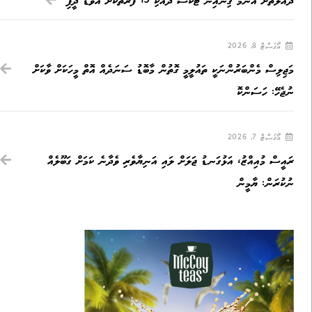
ދައުލަތަށް އެންމެ ގިނައިން ޓެކްސް ދެއްކި 19 ފަރާތަކަށް އެވޯޑް ދީފި
އޯގަސްޓް 8, 2026
މަޖިލިސް މެންބަރުންނަކީ ތައުލީމީ ގޮތުން މާބޮޑު ސަނަދެއް އޮތް މީހަކަށް ވާކަށް
ނުޖެހޭ: ހަސަންކޮ
އޯގަސްޓް 7, 2026
ރައީސް މުއިއްޒު، އަޅުގަނޑު ޖަލަށް ލައި އަނިޔާވެރި ވެދާނެ ކަމަށް ގަބޫލެއް
ނުކުރަން: ޔާމީން