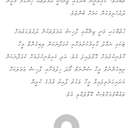
ތަބައަވެ، ކައިވެނީން ބޭރުގައި ޖިންސީ އަމަލުތައް ހިންގުމާ މުޅީން
ދުރުހެލިވެގެން ކަމަށް ބުންޏެވެ.
ހުތުބާގައި ވަނީ ޒިނޭއާއި ފާހިޝު އަމަލުތަކުން ދުރުވެގަތުމަށް
ޓަކައި ނަމާދު ގާއިމުކުރުމަށާއި ކުޅަދާނަކަން ލިބިގެންވާ މީހާ
ކާވެނިކުރުމަށް ގޮވާލައިފަ އެވެ. އަދި ކައިވެނިކުރުމަށް ކުޅަދާނަކަން
ލިބިގެންނުވާ މީހާ ސުންނަތް ރޯދަ ހިފުމަށާއި ފާހިޝު ޢަމަލަކަށް
އަރައިގަނެވިފައިވާ މީހާ ވަގުތު ފާއިތު ވުމުގެ ކުރީން
ތައުބާވުމަށްވެސް ގޮވާލެއްވި އެވެ.