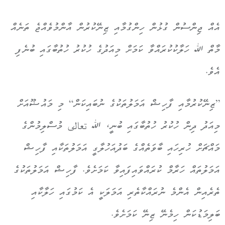
އެއް ޖިންސުން ގުޅުން ހިންގުމާއި ޒިނޭކުރުން އާންމުވެއްޖެ ތަނެއް
މާތް ﷲ ހަލާކުކުރައްވާ ކަމަށް މިއަދުގެ ހުކުރު ހުތުބާގައި ބުނެފި
އެވެ.
”ޒިނޭކުރުމާއި ފާހިޝް އަމަލުތަކުގެ ނުބައިކަން“ މި މައުޟޫއަށް
މިއަދު ދިން ހުކުރު ހުތުބާގައި ބުނީ، ﷲ تعالى މުސްލިމުންގެ
މައްޗަށް ހުރިހައި ބާވަތެއްގެ ބަދުއަހުލާގީ އަމަލުތަކާއި ފާހިޝް
އަމަލުތައް ހަރާމް ކުރައްވައިފައިވާ ކަމަށެވެ. ފާހިޝް އަމަލުތަކުގެ
ތެރެއިން އެންމެ ނުރައްކާތެރި އަމަލަކީ އެ ކަމުގައި ހަލާކާއި
ބަލިމަޑުކަން ހިމެނޭ ޒިނޭ ކަމަށެވެ.