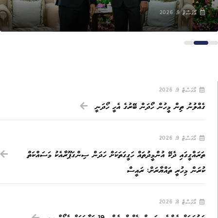
އޯގަސްޓް 9, 2026
އޯގަސްޓް 9, 2026
ގެއްލުނު ތިން މީހުން ހޯދަން ބޭރުގެ އެހީ ހޯދަނީ
އޯގަސްޓް 9, 2026
ތަރައްގީގައި ދެކޭ އުންމީދުތައް ހަގީގަތަކަށް ހަދަން ސިންގަޕޫރާއެކު މަސައްކަތް
ކުރަން މިހުރީ ތައްޔާރަށް: ރައީސް
އޯގަސްޓް 8, 2026