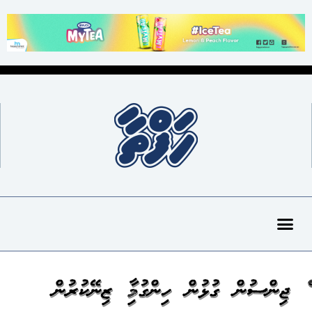
އެއް ޖިންސުން ގުޅުން ހިންގުމާއި ޒިނޭކުރުން