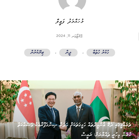
މުހައްމަދު ފަޒީލް
އޮކްޓޯބަރ 11, 2024
ހުކުރު ހުތުބާ
,
ދީން
,
ޒިނޭކުރުން
ޚަބަރު
ތަރައްގީގައި ދެކޭ އުންމީދުތައް ހަގީގަތަކަށް ހަދަން ސިންގަޕޫރާއެކު މަސައްކަތް
ކުރަން މިހުރީ ތައްޔާރަށް: ރައީސް