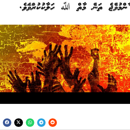
އާންމުވެއްޖެ ތަނެއް މާތް ﷲ ހަލާކުކުރައްވައެވެ.