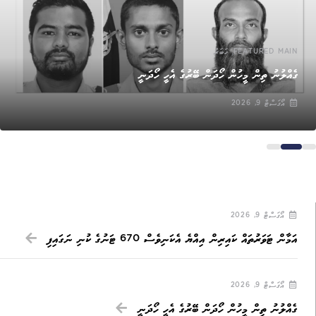
,
FEATURED MAIN
ޚަބަރު
ގެއްލުނު ތިން މީހުން ހޯދަން ބޭރުގެ އެހީ ހޯދަނީ
އޯގަސްޓް 9, 2026
އޯގަސްޓް 9, 2026
އަމާން ޓަވަރުތައް ކައިރިން އިއްޔެ އެކަނިވެސް 670 ޓަނުގެ ކުނި ނަގައިފި
އޯގަސްޓް 9, 2026
ގެއްލުނު ތިން މީހުން ހޯދަން ބޭރުގެ އެހީ ހޯދަނީ