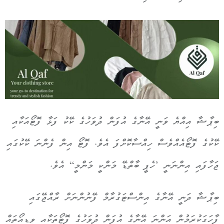
ބިޕާޝާ އިއްޔެ ވަނީ އޭނާގެ އުފަން ދުވަހުގެ ކޭކު ފަޅާ ފޮޓޯއަކާއި
ކޭކުގެ ފޮޓޯއެއްވެސް ހިއްސާކޮށްފަ އެވެ. ފޮޓޯ އިން ފެންނަ ކޭކުގައި
ޖަހާފައި އިންނަނީ ’ހެޕީ ބާތްޑޭ މަންކީ މަންމީ“ އެވެ.
ބިޕާޝާ ދަނީ އޭނާގެ އިންސްޓަގުރާމް ފޭނުންނަށް ރާއްޖޭގައި
ފާހަގަކުރަމުން އަންނަ އޭނާގެ އުފަން ދުވަހުގެ ފޮޓޯތަކާއި ވީޑިއޯތައް