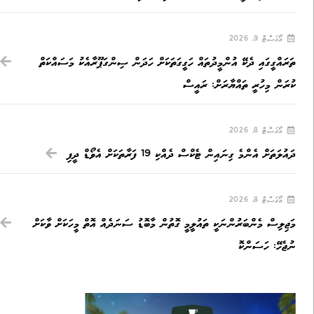
އޯގަސްޓް 9, 2026
ތަރައްގީގައި ދެކޭ އުންމީދުތައް ހަގީގަތަކަށް ހަދަން ސިންގަޕޫރާއެކު މަސައްކަތް
ކުރަން މިހުރީ ތައްޔާރަށް: ރައީސް
އޯގަސްޓް 8, 2026
ދައުލަތަށް އެންމެ ގިނައިން ޓެކްސް ދެއްކި 19 ފަރާތަކަށް އެވޯޑް ދީފި
އޯގަސްޓް 8, 2026
މަޖިލިސް މެންބަރުންނަކީ ތައުލީމީ ގޮތުން މާބޮޑު ސަނަދެއް އޮތް މީހަކަށް ވާކަށް
ނުޖެހޭ: ހަސަންކޮ