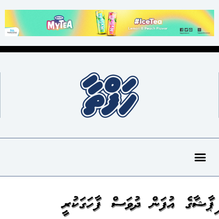
ބިޕާޝާގެ އުފަން ދުވަސް ފާހަގަކުރީ