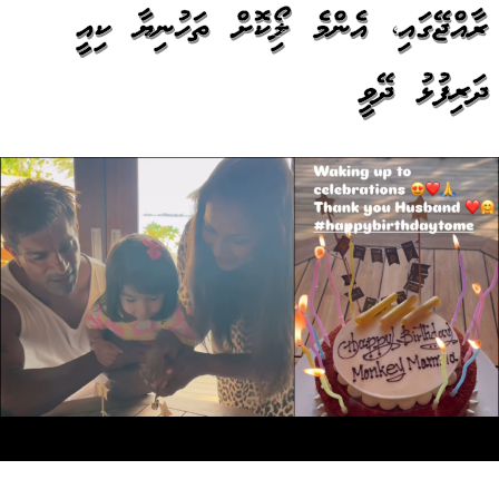
ރާއްޖޭގައި، އެންމެ ލޯބިކޮށް ތަހުނިޔާ ކިއީ
ދަރިފުޅު ދޭވީ