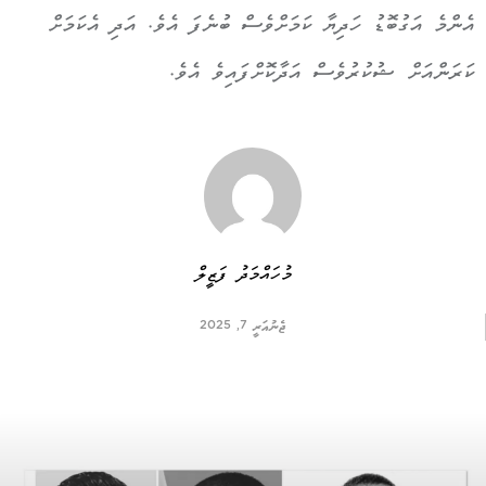
އެންމެ އަގުބޮޑު ހަދިޔާ ކަމަށްވެސް ބުނެފަ އެވެ. އަދި އެކަމަށް
ކަރަންއަށް ޝުކުރުވެސް އަދާކޮށްފައިވެ އެވެ.
މުހައްމަދު ފަޒީލް
ޖެނުއަރީ 7, 2025