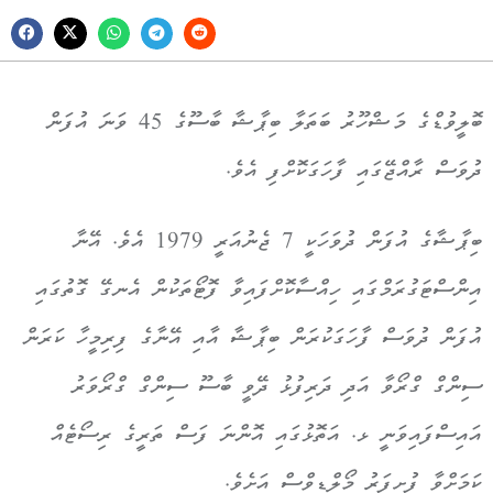
ބޮލީވުޑްގެ މަޝްހޫރު ބަތަލާ ބިޕާޝާ ބާސޫގެ 45 ވަނަ އުފަން
ދުވަސް ރާއްޖޭގައި ފާހަގަކޮށްފި އެވެ.
ބިޕާޝާގެ އުފަން ދުވަހަކީ 7 ޖެނުއަރީ 1979 އެވެ. އޭނާ
އިންސްޓަގުރަމްގައި ހިއްސާކޮށްފައިވާ ފޮޓޯތަކުން އެނގޭ ގޮތުގައި
އުފަން ދުވަސް ފާހަގަކުރަން ބިޕާޝާ އާއި އޭނާގެ ފިރިމީހާ ކަރަން
ސިންގް ގްރޯވާ އަދި ދަރިފުޅު ދޭވީ ބާސޫ ސިންގް ގްރޯވަރު
އައިސްފައިވަނީ ޅ. އަތޮޅުގައި އޮންނަ ފަސް ތަރީގެ ރިސޯޓެއް
ކަމަށްވާ ފުށިފަރު މޯލްޑިވްސް އަށެވެ.